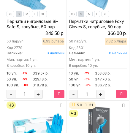
XS
S
M
L
XL
XS
S
M
L
XL
Перчатки нитриловые Bi-
Перчатки нитриловые Foxy
Safe S, голубые, 50 пар
Gloves S, голубые, 50 пар
346.50 р.
366.00 р.
50 пар/уп.
6.93 р./пара
50 пар/уп.
7.32 р./пара
Код
2779
Код
2301
Наличие:
В наличии
Наличие:
В наличии
Мин. партия:
1 уп.
Мин. партия:
1 уп.
В коробке: 10 уп.
В коробке: 10 уп.
10 уп.
339.57 р.
10 уп.
358.68 р.
-2%
-2%
50 уп.
329.18 р.
50 уп.
347.70 р.
-5%
-5%
100 уп.
318.78 р.
100 уп.
336.72 р.
-8%
-8%
-
+
-
+
ЧЗ
5.0
31
ЧЗ