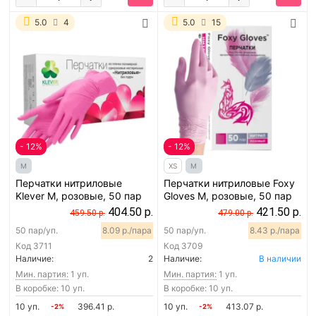
5.0
4
5.0
15
- 12%
- 12%
M
XS
M
Перчатки нитриловые
Перчатки нитриловые Foxy
Klever M, розовые, 50 пар
Gloves M, розовые, 50 пар
404.50 р.
421.50 р.
459.50 р.
479.00 р.
50 пар/уп.
8.09 р./пара
50 пар/уп.
8.43 р./пара
Код
3711
Код
3709
Наличие:
2
Наличие:
В наличии
Мин. партия:
1 уп.
Мин. партия:
1 уп.
В коробке: 10 уп.
В коробке: 10 уп.
10 уп.
396.41 р.
10 уп.
413.07 р.
-2%
-2%