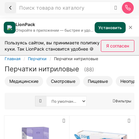
LionPack
✕
Установить
Откройте в приложении — быстрее и удобнее
Пользуясь сайтом, вы принимаете
политику
Я согласен
куки
. Так LionPack становится удобнее 🍪
Главная
Перчатки
Перчатки нитриловые
Перчатки нитриловые
(88)
Медицинские
Смотровые
Пищевые
Неопудр
Фильтры