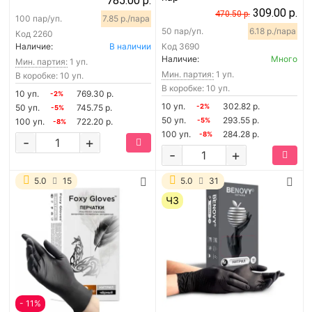
785.00 р.
309.00 р.
470.50 р.
100 пар/уп.
7.85 р./пара
50 пар/уп.
6.18 р./пара
Код
2260
Наличие:
В наличии
Код
3690
Наличие:
Много
Мин. партия:
1 уп.
Мин. партия:
1 уп.
В коробке: 10 уп.
В коробке: 10 уп.
10 уп.
769.30 р.
-2%
10 уп.
302.82 р.
50 уп.
745.75 р.
-2%
-5%
50 уп.
293.55 р.
100 уп.
722.20 р.
-5%
-8%
100 уп.
284.28 р.
-8%
-
+
-
+
5.0
15
5.0
31
ЧЗ
- 11%