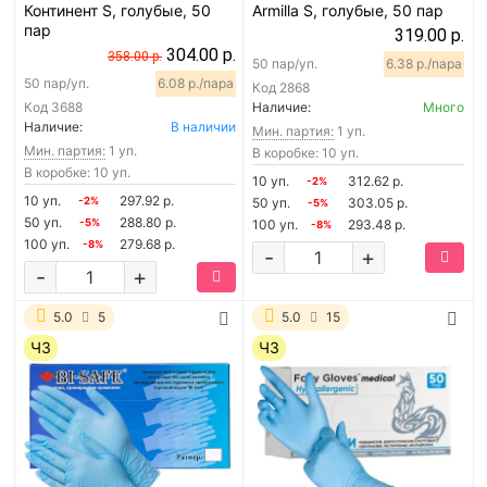
Континент S, голубые, 50
Armilla S, голубые, 50 пар
пар
319.00 р.
304.00 р.
358.00 р.
50 пар/уп.
6.38 р./пара
50 пар/уп.
6.08 р./пара
Код
2868
Код
3688
Наличие:
Много
Наличие:
В наличии
Мин. партия:
1 уп.
Мин. партия:
1 уп.
В коробке: 10 уп.
В коробке: 10 уп.
10 уп.
312.62 р.
-2%
10 уп.
297.92 р.
-2%
50 уп.
303.05 р.
-5%
50 уп.
288.80 р.
-5%
100 уп.
293.48 р.
-8%
100 уп.
279.68 р.
-8%
-
+
-
+
5.0
5
5.0
15
ЧЗ
ЧЗ