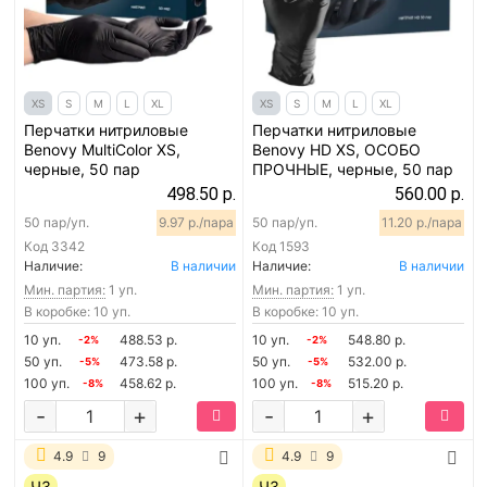
XS
S
M
L
XL
XS
S
M
L
XL
Перчатки нитриловые
Перчатки нитриловые
Benovy MultiColor XS,
Benovy HD XS, ОСОБО
черные, 50 пар
ПРОЧНЫЕ, черные, 50 пар
498.50 р.
560.00 р.
50 пар/уп.
9.97 р./пара
50 пар/уп.
11.20 р./пара
Код
3342
Код
1593
Наличие:
В наличии
Наличие:
В наличии
Мин. партия:
1 уп.
Мин. партия:
1 уп.
В коробке: 10 уп.
В коробке: 10 уп.
10 уп.
488.53 р.
10 уп.
548.80 р.
-2%
-2%
50 уп.
473.58 р.
50 уп.
532.00 р.
-5%
-5%
100 уп.
458.62 р.
100 уп.
515.20 р.
-8%
-8%
-
+
-
+
4.9
9
4.9
9
ЧЗ
ЧЗ