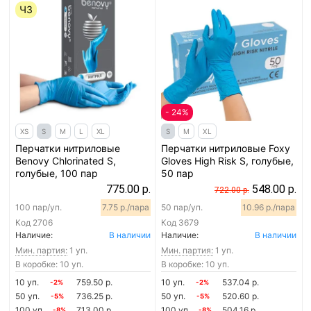
ЧЗ
- 24%
XS
S
M
L
XL
S
M
XL
Перчатки нитриловые
Перчатки нитриловые Foxy
Benovy Chlorinated S,
Gloves High Risk S, голубые,
голубые, 100 пар
50 пар
775.00 р.
548.00 р.
722.00 р.
100 пар/уп.
7.75 р./пара
50 пар/уп.
10.96 р./пара
Код
2706
Код
3679
Наличие:
В наличии
Наличие:
В наличии
Мин. партия:
1 уп.
Мин. партия:
1 уп.
В коробке: 10 уп.
В коробке: 10 уп.
10 уп.
759.50 р.
10 уп.
537.04 р.
-2%
-2%
50 уп.
736.25 р.
50 уп.
520.60 р.
-5%
-5%
100 уп.
713.00 р.
100 уп.
504.16 р.
-8%
-8%