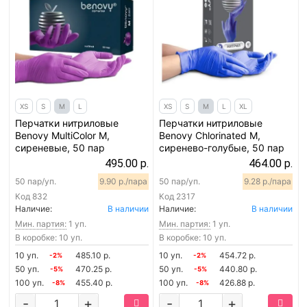
XS
S
M
L
XS
S
M
L
XL
Перчатки нитриловые
Перчатки нитриловые
Benovy MultiColor M,
Benovy Chlorinated M,
сиреневые, 50 пар
сиренево-голубые, 50 пар
495.00 р.
464.00 р.
50 пар/уп.
9.90 р./пара
50 пар/уп.
9.28 р./пара
Код
832
Код
2317
Наличие:
В наличии
Наличие:
В наличии
Мин. партия:
1 уп.
Мин. партия:
1 уп.
В коробке: 10 уп.
В коробке: 10 уп.
10 уп.
485.10 р.
10 уп.
454.72 р.
-2%
-2%
50 уп.
470.25 р.
50 уп.
440.80 р.
-5%
-5%
100 уп.
455.40 р.
100 уп.
426.88 р.
-8%
-8%
-
+
-
+