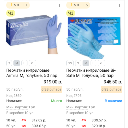
5.0
1
5.0
5
ЧЗ
ЧЗ
S
M
L
XL
XS
S
M
L
XL
Перчатки нитриловые
Перчатки нитриловые Bi-
Armilla M, голубые, 50 пар
Safe M, голубые, 50 пар
319.00 р.
346.50 р.
50 пар/уп.
6.38 р./пара
50 пар/уп.
6.93 р./пара
Код
2869
Код
2795
Наличие:
Много
Наличие:
В наличии
Мин. партия:
1 уп.
Мин. партия:
1 уп.
В коробке: 10 уп.
В коробке: 10 уп.
10 уп.
312.62 р.
10 уп.
339.57 р.
-2%
-2%
50 уп.
303.05 р.
50 уп.
329.18 р.
-5%
-5%