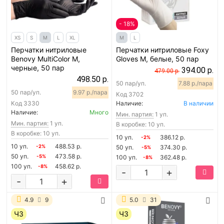
- 18%
XS
S
M
L
XL
M
L
Перчатки нитриловые
Перчатки нитриловые Foxy
Benovy MultiColor M,
Gloves M, белые, 50 пар
черные, 50 пар
394.00 р.
479.00 р.
498.50 р.
50 пар/уп.
7.88 р./пара
50 пар/уп.
9.97 р./пара
Код
3702
Код
3330
Наличие:
В наличии
Наличие:
Много
Мин. партия:
1 уп.
Мин. партия:
1 уп.
В коробке: 10 уп.
В коробке: 10 уп.
10 уп.
386.12 р.
-2%
10 уп.
488.53 р.
-2%
50 уп.
374.30 р.
-5%
50 уп.
473.58 р.
-5%
100 уп.
362.48 р.
-8%
100 уп.
458.62 р.
-8%
-
+
-
+
4.9
9
5.0
31
ЧЗ
ЧЗ