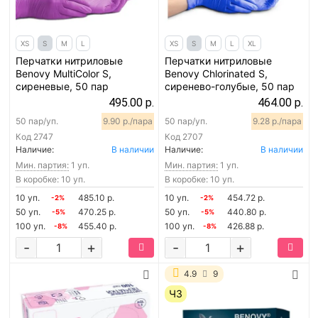
XS
S
M
L
XS
S
M
L
XL
Перчатки нитриловые
Перчатки нитриловые
Benovy MultiColor S,
Benovy Chlorinated S,
сиреневые, 50 пар
сиренево-голубые, 50 пар
495.00 р.
464.00 р.
50 пар/уп.
9.90 р./пара
50 пар/уп.
9.28 р./пара
Код
2747
Код
2707
Наличие:
В наличии
Наличие:
В наличии
Мин. партия:
1 уп.
Мин. партия:
1 уп.
В коробке: 10 уп.
В коробке: 10 уп.
10 уп.
485.10 р.
10 уп.
454.72 р.
-2%
-2%
50 уп.
470.25 р.
50 уп.
440.80 р.
-5%
-5%
100 уп.
455.40 р.
100 уп.
426.88 р.
-8%
-8%
-
+
-
+
4.9
9
ЧЗ