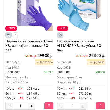
- 30%
- 28%
XS
S
XS
Перчатки нитриловые Armel
Перчатки нитриловые
XS, сине-фиолетовые, 50
ALLIANCE XS, голубые, 50
пар
пар
299.00 р.
288.00 р.
430.00 р.
398.00 р.
50 пар/уп.
5.98 р./пара
50 пар/уп.
5.76 р./пара
Код
3708
Код
3678
Наличие:
Много
Наличие:
Много
Мин. партия:
1 уп.
Мин. партия:
1 уп.
В коробке: 10 уп.
В коробке: 10 уп.
10 уп.
293.02 р.
10 уп.
282.24 р.
-2%
-2%
50 уп.
284.05 р.
50 уп.
273.60 р.
-5%
-5%
100 уп.
275.08 р.
100 уп.
264.96 р.
-8%
-8%
-
+
-
+