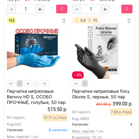
-
+
-
+
ЧЗ
5.0
15
- 8%
XS
S
M
L
XL
XS
S
Перчатки нитриловые
Перчатки нитриловые Foxy
Benovy HD S, ОСОБО
Gloves S, черные, 50 пар
ПРОЧНЫЕ, голубые, 50 пар
399.00 р.
433.00 р.
515.50 р.
50 пар/уп.
7.98 р./пара
50 пар/уп.
10.31 р./пара
Код
3693
Код
932
Наличие:
4
Наличие:
В наличии
Мин. партия:
1 уп.
Мин. партия:
1 уп.
В коробке: 10 уп.