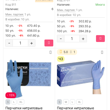
Код
3707
Код
911
Наличие:
Много
Наличие:
6
Мин. партия:
1 уп.
Мин. партия:
1 уп.
В коробке: 10 уп.
В коробке: 10 уп.
10 уп.
302.82 р.
-2%
10 уп.
470.40 р.
-2%
50 уп.
293.55 р.
-5%
50 уп.
456.00 р.
-5%
100 уп.
284.28 р.
-8%
100 уп.
441.60 р.
-8%
-
+
-
+
5.0
1
ЧЗ
- 15%
S
L
XL
S
M
L
XL
Перчатки нитриловые
Перчатки нитриловые