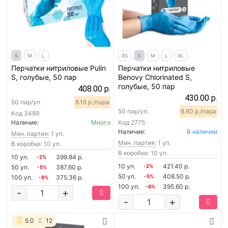
S
M
L
XS
S
M
L
XL
Перчатки нитриловые Pulin
Перчатки нитриловые
S, голубые, 50 пар
Benovy Chlorinated S,
голубые, 50 пар
408.00 р.
430.00 р.
50 пар/уп.
8.16 р./пара
50 пар/уп.
8.60 р./пара
Код
3489
Наличие:
Много
Код
2775
Наличие:
В наличии
Мин. партия:
1 уп.
Мин. партия:
1 уп.
В коробке: 10 уп.
В коробке: 10 уп.
10 уп.
399.84 р.
-2%
10 уп.
421.40 р.
50 уп.
387.60 р.
-2%
-5%
50 уп.
408.50 р.
100 уп.
375.36 р.
-5%
-8%
100 уп.
395.60 р.
-8%
-
+
-
+
5.0
12