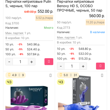
Перчатки нитриловые Pulin
Перчатки нитриловые
S, черные, 100 пар
Benovy HD S, ОСОБО
ПРОЧНЫЕ, черные, 50 пар
552.00 р.
649.00 р.
560.00 р.
100 пар/уп.
5.52 р./пара
50 пар/уп.
11.20 р./пара
Код
3700
Наличие:
Много
Код
2773
Наличие:
В наличии
Мин. партия:
1 уп.
Мин. партия:
1 уп.
В коробке: 10 уп.
В коробке: 10 уп.
10 уп.
540.96 р.
-2%
10 уп.
548.80 р.
50 уп.
524.40 р.
-2%
-5%
50 уп.
532.00 р.
100 уп.
507.84 р.
-5%
-8%
100 уп.
515.20 р.
-8%
-
+
-
+
4.9
9
5.0
31
ЧЗ
ЧЗ