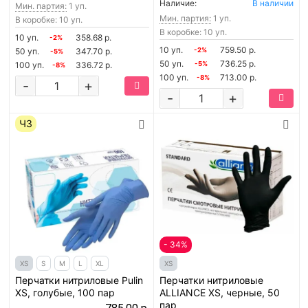
Наличие:
В наличии
Мин. партия:
1 уп.
Мин. партия:
1 уп.
В коробке: 10 уп.
В коробке: 10 уп.
10 уп.
358.68 р.
-2%
10 уп.
759.50 р.
50 уп.
347.70 р.
-2%
-5%
50 уп.
736.25 р.
100 уп.
336.72 р.
-5%
-8%
100 уп.
713.00 р.
-8%
-
+
-
+
ЧЗ
- 34%
XS
S
M
L
XL
XS
Перчатки нитриловые Pulin
Перчатки нитриловые
XS, голубые, 100 пар
ALLIANCE XS, черные, 50
пар