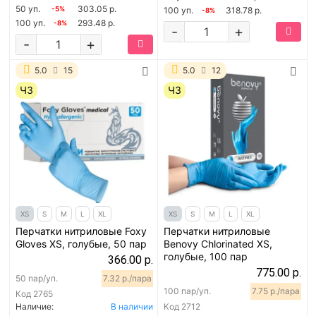
50 уп.
303.05 р.
-5%
100 уп.
318.78 р.
-8%
100 уп.
293.48 р.
-8%
-
+
-
+
5.0
15
5.0
12
ЧЗ
ЧЗ
XS
S
M
L
XL
XS
S
M
L
XL
Перчатки нитриловые Foxy
Перчатки нитриловые
Gloves XS, голубые, 50 пар
Benovy Chlorinated XS,
голубые, 100 пар
366.00 р.
775.00 р.
50 пар/уп.
7.32 р./пара
100 пар/уп.
7.75 р./пара
Код
2765
Наличие:
В наличии
Код
2712