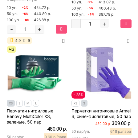
10 уп.
413.07 р.
-2%
10 уп.
454.72 р.
-2%
50 уп.
400.43 р.
-5%
50 уп.
440.80 р.
-5%
100 уп.
387.78 р.
-8%
100 уп.
426.88 р.
-8%
-
+
-
+
4.9
9
ЧЗ
- 28%
XS
S
M
L
XS
S
Перчатки нитриловые
Перчатки нитриловые Armel
Benovy MultiColor XS,
S, сине-фиолетовые, 50 пар
зеленые, 50 пар
309.00 р.
430.00 р.
480.00 р.
50 пар/уп.
6.18 р./пара
50 пар/уп.
9.60 р./пара