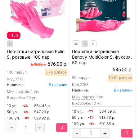
- 15%
S
XS
S
M
Перчатки нитриловые Pulin
Перчатки нитриловые
S, розовые, 100 пар
Benovy MultiColor S, фуксия,
50 пар
576.00 р.
678.00 р.
545.50 р.
100 пар/уп.
5.76 р./пара
50 пар/уп.
10.91 р./пара
Код
3712
Наличие:
В наличии
Код
2763
Наличие:
В наличии
Мин. партия:
1 уп.
Мин. партия:
1 уп.
В коробке: 10 уп.
В коробке: 10 уп.
10 уп.
564.48 р.
-2%
10 уп.
534.59 р.
50 уп.
547.20 р.
-2%
-5%
50 уп.
518.23 р.
100 уп.
529.92 р.
-5%
-8%
100 уп.
501.86 р.
-8%
-
+
-
+