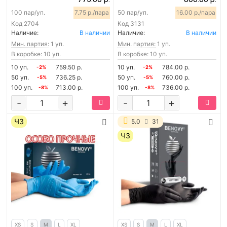
100 пар/уп.
7.75 р./пара
50 пар/уп.
16.00 р./пара
Код
2704
Код
3131
Наличие:
В наличии
Наличие:
В наличии
Мин. партия:
1 уп.
Мин. партия:
1 уп.
В коробке: 10 уп.
В коробке: 10 уп.
10 уп.
759.50 р.
10 уп.
784.00 р.
-2%
-2%
50 уп.
736.25 р.
50 уп.
760.00 р.
-5%
-5%
100 уп.
713.00 р.
100 уп.
736.00 р.
-8%
-8%
-
+
-
+
ЧЗ
5.0
31
ЧЗ
XS
S
M
L
XL
XS
S
M
L
XL