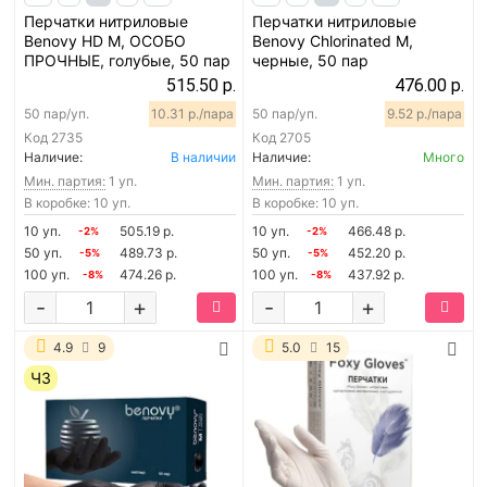
Перчатки нитриловые
Перчатки нитриловые
Benovy HD M, ОСОБО
Benovy Chlorinated M,
ПРОЧНЫЕ, голубые, 50 пар
черные, 50 пар
515.50 р.
476.00 р.
50 пар/уп.
10.31 р./пара
50 пар/уп.
9.52 р./пара
Код
2735
Код
2705
Наличие:
В наличии
Наличие:
Много
Мин. партия:
1 уп.
Мин. партия:
1 уп.
В коробке: 10 уп.
В коробке: 10 уп.
10 уп.
505.19 р.
10 уп.
466.48 р.
-2%
-2%
50 уп.
489.73 р.
50 уп.
452.20 р.
-5%
-5%
100 уп.
474.26 р.
100 уп.
437.92 р.
-8%
-8%
-
+
-
+
4.9
9
5.0
15
ЧЗ