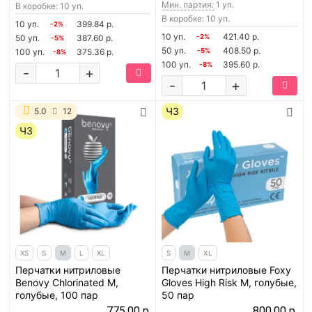
Мин. партия:
1 уп.
В коробке: 10 уп.
В коробке: 10 уп.
10 уп.
399.84 р.
-2%
10 уп.
421.40 р.
50 уп.
387.60 р.
-2%
-5%
50 уп.
408.50 р.
100 уп.
375.36 р.
-5%
-8%
100 уп.
395.60 р.
-8%
-
+
-
+
ЧЗ
5.0
12
ЧЗ
XS
S
M
L
XL
S
M
XL
Перчатки нитриловые
Перчатки нитриловые Foxy
Benovy Chlorinated M,
Gloves High Risk M, голубые,
голубые, 100 пар
50 пар
775.00 р.
800.00 р.