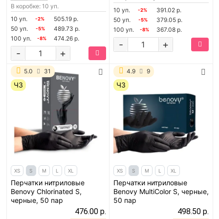
В коробке: 10 уп.
10 уп.
391.02 р.
-2%
10 уп.
505.19 р.
-2%
50 уп.
379.05 р.
-5%
50 уп.
489.73 р.
-5%
100 уп.
367.08 р.
-8%
100 уп.
474.26 р.
-8%
-
+
-
+
5.0
31
4.9
9
ЧЗ
ЧЗ
XS
S
M
L
XL
XS
S
M
L
XL
Перчатки нитриловые
Перчатки нитриловые
Benovy Chlorinated S,
Benovy MultiColor S, черные,
черные, 50 пар
50 пар
476.00 р.
498.50 р.