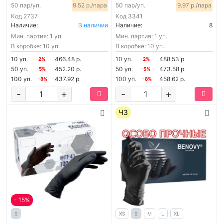
50 пар/уп.
9.52 р./пара
50 пар/уп.
9.97 р./пара
Код
2737
Код
3341
Наличие:
В наличии
Наличие:
8
Мин. партия:
1 уп.
Мин. партия:
1 уп.
В коробке: 10 уп.
В коробке: 10 уп.
10 уп.
466.48 р.
10 уп.
488.53 р.
-2%
-2%
50 уп.
452.20 р.
50 уп.
473.58 р.
-5%
-5%
100 уп.
437.92 р.
100 уп.
458.62 р.
-8%
-8%
-
+
-
+
ЧЗ
- 15%
S
XS
S
M
L
XL