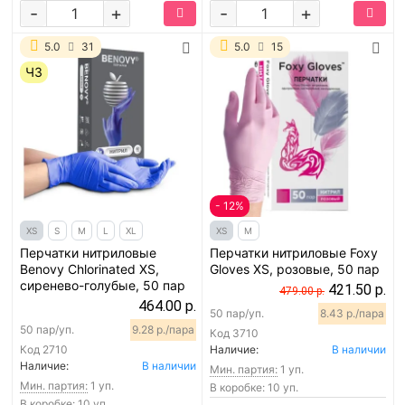
-
+
-
+
5.0
31
5.0
15
ЧЗ
- 12%
XS
S
M
L
XL
XS
M
Перчатки нитриловые
Перчатки нитриловые Foxy
Benovy Chlorinated XS,
Gloves XS, розовые, 50 пар
сиренево-голубые, 50 пар
421.50 р.
479.00 р.
464.00 р.
50 пар/уп.
8.43 р./пара
50 пар/уп.
9.28 р./пара
Код
3710
Код
2710
Наличие:
В наличии
Наличие:
В наличии
Мин. партия:
1 уп.
Мин. партия:
1 уп.
В коробке: 10 уп.
В коробке: 10 уп.