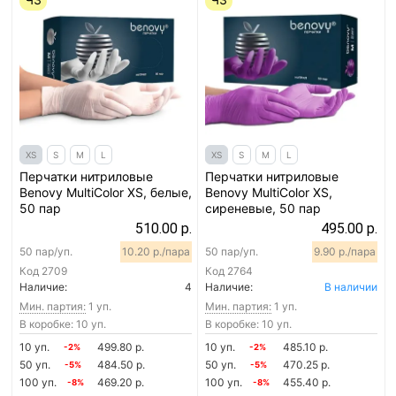
XS
S
M
L
XS
S
M
L
Перчатки нитриловые
Перчатки нитриловые
Benovy MultiColor XS, белые,
Benovy MultiColor XS,
50 пар
сиреневые, 50 пар
510.00 р.
495.00 р.
50 пар/уп.
10.20 р./пара
50 пар/уп.
9.90 р./пара
Код
2709
Код
2764
Наличие:
4
Наличие:
В наличии
Мин. партия:
1 уп.
Мин. партия:
1 уп.
В коробке: 10 уп.
В коробке: 10 уп.
10 уп.
499.80 р.
10 уп.
485.10 р.
-2%
-2%
50 уп.
484.50 р.
50 уп.
470.25 р.
-5%
-5%
100 уп.
469.20 р.
100 уп.
455.40 р.
-8%
-8%