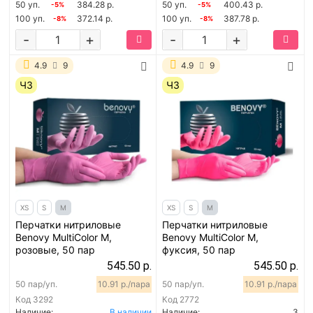
50 уп.
384.28 р.
50 уп.
400.43 р.
-5%
-5%
100 уп.
372.14 р.
100 уп.
387.78 р.
-8%
-8%
-
+
-
+
4.9
9
4.9
9
ЧЗ
ЧЗ
XS
S
M
XS
S
M
Перчатки нитриловые
Перчатки нитриловые
Benovy MultiColor M,
Benovy MultiColor M,
розовые, 50 пар
фуксия, 50 пар
545.50 р.
545.50 р.
50 пар/уп.
10.91 р./пара
50 пар/уп.
10.91 р./пара
Код
3292
Код
2772
Наличие:
В наличии
Наличие:
3