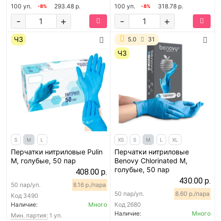
100 уп.
293.48 р.
100 уп.
318.78 р.
-8%
-8%
-
+
-
+
ЧЗ
5.0
31
ЧЗ
S
M
L
XS
S
M
L
XL
Перчатки нитриловые Pulin
Перчатки нитриловые
M, голубые, 50 пар
Benovy Chlorinated M,
голубые, 50 пар
408.00 р.
430.00 р.
50 пар/уп.
8.16 р./пара
50 пар/уп.
8.60 р./пара
Код
3490
Наличие:
Много
Код
2680
Наличие:
Много
Мин. партия:
1 уп.