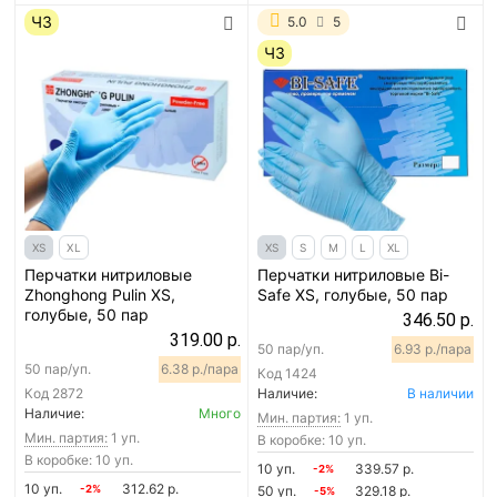
ЧЗ
5.0
5
ЧЗ
XS
XL
XS
S
M
L
XL
Перчатки нитриловые
Перчатки нитриловые Bi-
Zhonghong Pulin XS,
Safe XS, голубые, 50 пар
голубые, 50 пар
346.50 р.
319.00 р.
50 пар/уп.
6.93 р./пара
50 пар/уп.
6.38 р./пара
Код
1424
Код
2872
Наличие:
В наличии
Наличие:
Много
Мин. партия:
1 уп.
Мин. партия:
1 уп.
В коробке: 10 уп.
В коробке: 10 уп.
10 уп.
339.57 р.
-2%
10 уп.
312.62 р.
-2%
50 уп.
329.18 р.
-5%