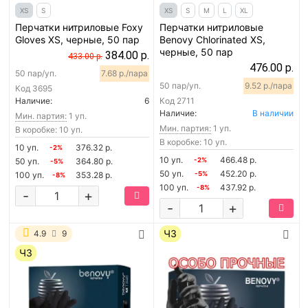
XS
S
XS
S
M
L
XL
Перчатки нитриловые Foxy
Перчатки нитриловые
Gloves XS, черные, 50 пар
Benovy Chlorinated XS,
черные, 50 пар
384.00 р.
433.00 р.
476.00 р.
50 пар/уп.
7.68 р./пара
50 пар/уп.
9.52 р./пара
Код
3695
Наличие:
6
Код
2711
Наличие:
В наличии
Мин. партия:
1 уп.
Мин. партия:
1 уп.
В коробке: 10 уп.
В коробке: 10 уп.
10 уп.
376.32 р.
-2%
10 уп.
466.48 р.
50 уп.
364.80 р.
-2%
-5%
50 уп.
452.20 р.
100 уп.
353.28 р.
-5%
-8%
100 уп.
437.92 р.
-8%
-
+
-
+
ЧЗ
4.9
9
ЧЗ