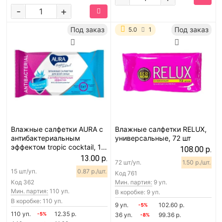
-
+
Под заказ
Под заказ
5.0
1
Влажные салфетки AURA с
Влажные салфетки RELUX,
антибактериальным
универсальные, 72 шт
эффектом tropic cocktail, 15
108.00 р.
шт
13.00 р.
72 шт/уп.
1.50 р./шт.
15 шт/уп.
0.87 р./шт.
Код
761
Код
362
Мин. партия:
9 уп.
Мин. партия:
110 уп.
В коробке: 9 уп.
В коробке: 110 уп.
9 уп.
102.60 р.
-5%
110 уп.
12.35 р.
-5%
36 уп.
99.36 р.
-8%