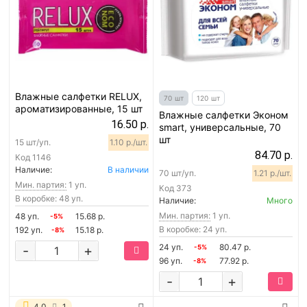
Влажные салфетки RELUX,
70 шт
120 шт
ароматизированные, 15 шт
Влажные салфетки Эконом
16.50 р.
smart, универсальные, 70
шт
15 шт/уп.
1.10 р./шт.
84.70 р.
Код
1146
Наличие:
В наличии
70 шт/уп.
1.21 р./шт.
Мин. партия:
1 уп.
Код
373
В коробке: 48 уп.
Наличие:
Много
Мин. партия:
1 уп.
48 уп.
15.68 р.
-5%
В коробке: 24 уп.
192 уп.
15.18 р.
-8%
24 уп.
80.47 р.
-
+
-5%
96 уп.
77.92 р.
-8%
-
+
4.0
1