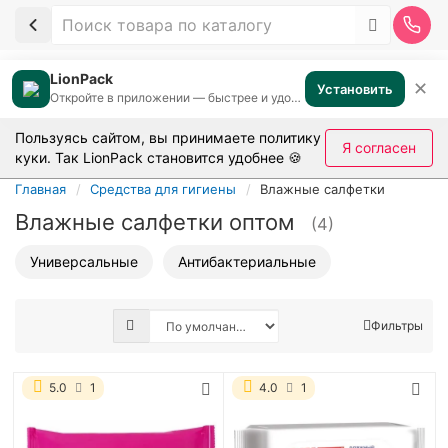
LionPack
✕
Установить
Откройте в приложении — быстрее и удобнее
Пользуясь сайтом, вы принимаете
политику
Я согласен
куки
. Так LionPack становится удобнее 🍪
Главная
Средства для гигиены
Влажные салфетки
Влажные салфетки оптом
(4)
Универсальные
Антибактериальные
Фильтры
5.0
1
4.0
1