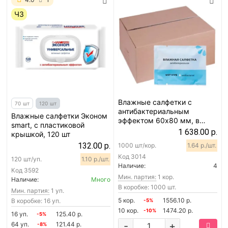
ЧЗ
Влажные салфетки с
70 шт
120 шт
антибактериальным
Влажные салфетки Эконом
эффектом 60х80 мм, в
smart, с пластиковой
индивидуальной упаковке,
1 638.00 р.
крышкой, 120 шт
1000 шт
132.00 р.
1000 шт/кор.
1.64 р./шт.
Код
3014
120 шт/уп.
1.10 р./шт.
Наличие:
4
Код
3592
Мин. партия:
1 кор.
Наличие:
Много
В коробке: 1000 шт.
Мин. партия:
1 уп.
5 кор.
1556.10 р.
В коробке: 16 уп.
-5%
10 кор.
1474.20 р.
-10%
16 уп.
125.40 р.
-5%
-
+
64 уп.
121.44 р.
-8%