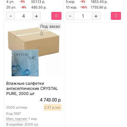
4 уп.
501.13 р.
5 кор.
1853.45 р.
-5%
-5%
20 уп.
485.30 р.
10 кор.
1755.90 р.
-8%
-10%
-
+
-
+
Под заказ
Влажные салфетки
антисептические CRYSTAL
PURE, 2000 шт
4 743.00 р.
2000 шт/кор.
2.37 р./шт.
Код
1697
Мин. партия:
1 кор.
В коробке: 2000 шт.