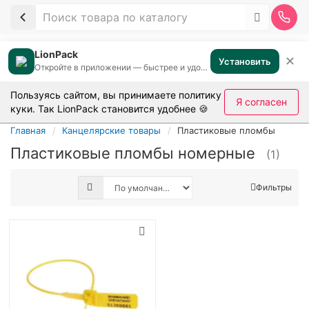
LionPack
✕
Установить
Откройте в приложении — быстрее и удобнее
Пользуясь сайтом, вы принимаете
политику
Я согласен
куки
. Так LionPack становится удобнее 🍪
Главная
Канцелярские товары
Пластиковые пломбы
Пластиковые пломбы номерные
(1)
Фильтры