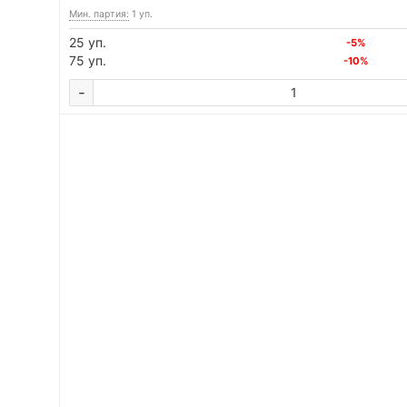
Мин. партия:
1 уп.
25 уп.
-5%
75 уп.
-10%
-