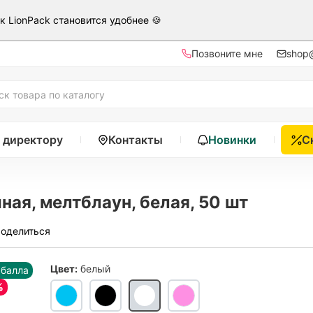
ак LionPack становится удобнее 🍪
Позвоните мне
shop@
 директору
Контакты
Новинки
С
ая, мелтблаун, белая, 50 шт
оделиться
Цвет:
белый
 балла
%