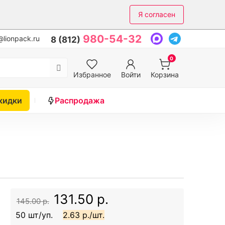
Я согласен
980-54-32
lionpack.ru
8 (812)
0
Избранное
Войти
Корзина
кидки
Распродажа
131.50 р.
145.00 р.
50 шт/уп.
2.63 р./шт.