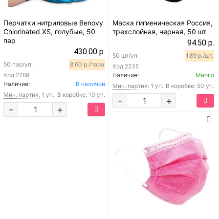
Перчатки нитриловые Benovy
Маска гигиеническая Россия,
Chlorinated XS, голубые, 50
трехслойная, черная, 50 шт
пар
94.50 р.
430.00 р.
50 шт/уп.
1.89 р./шт.
50 пар/уп.
8.60 р./пара
Код
2235
Код
2789
Наличие:
Много
Наличие:
В наличии
Мин. партия:
1 уп.
В коробке: 50 уп.
Мин. партия:
1 уп.
В коробке: 10 уп.
-
+
-
+