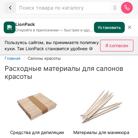
LionPack
✕
Установить
Откройте в приложении — быстрее и удобнее
Пользуясь сайтом, вы принимаете
политику
Я согласен
куки
. Так LionPack становится удобнее 🍪
Главная
Салоны красоты
Расходные материалы для салонов
красоты
Средства для депиляции
Материалы для маникюра