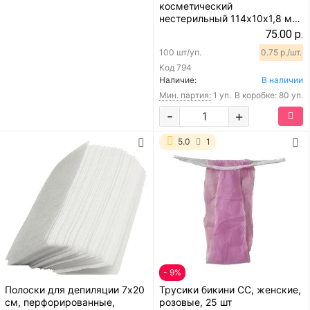
косметический
нестерильный 114х10х1,8 мм,
100 шт
75.00 р.
100 шт/уп.
0.75 р./шт.
Код
794
Наличие:
В наличии
Мин. партия:
1 уп.
В коробке: 80 уп.
-
+
5.0
1
- 9%
Полоски для депиляции 7х20
Трусики бикини СС, женские,
см, перфорированные,
розовые, 25 шт