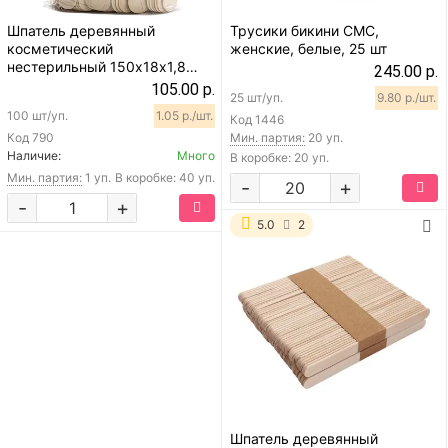
Шпатель деревянный
Трусики бикини СМС,
косметический
женские, белые, 25 шт
нестерильный 150х18х1,8
245.00 р.
мм, 100 шт
105.00 р.
25 шт/уп.
9.80 р./шт.
100 шт/уп.
1.05 р./шт.
Код
1446
Код
790
Мин. партия:
20 уп.
Наличие:
Много
В коробке: 20 уп.
Мин. партия:
1 уп.
В коробке: 40 уп.
-
+
-
+
5.0
2
Шпатель деревянный