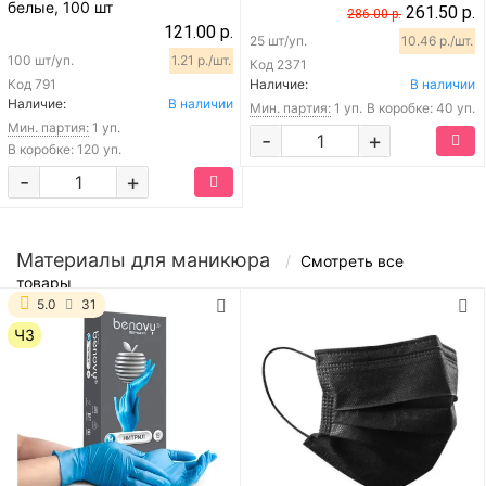
белые, 100 шт
261.50 р.
286.00 р.
121.00 р.
25 шт/уп.
10.46 р./шт.
100 шт/уп.
1.21 р./шт.
Код
2371
Код
791
Наличие:
В наличии
Наличие:
В наличии
Мин. партия:
1 уп.
В коробке: 40 уп.
Мин. партия:
1 уп.
-
+
В коробке: 120 уп.
-
+
Материалы для маникюра
Смотреть все
товары
5.0
31
ЧЗ