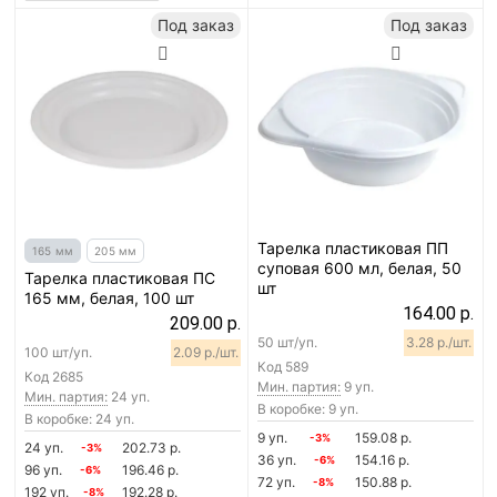
Под заказ
Под заказ
Тарелка пластиковая ПП
165 мм
205 мм
суповая 600 мл, белая, 50
Тарелка пластиковая ПС
шт
165 мм, белая, 100 шт
164.00 р.
209.00 р.
50 шт/уп.
3.28 р./шт.
100 шт/уп.
2.09 р./шт.
Код
589
Код
2685
Мин. партия:
9 уп.
Мин. партия:
24 уп.
В коробке: 9 уп.
В коробке: 24 уп.
9 уп.
159.08 р.
-3%
24 уп.
202.73 р.
-3%
36 уп.
154.16 р.
-6%
96 уп.
196.46 р.
-6%
72 уп.
150.88 р.
-8%
192 уп.
192.28 р.
-8%