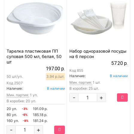
Тарелка пластиковая ПП
Набор одноразовой посуды
суповая 500 мл, белая, 50
на 6 персон
шт
57.20 р.
197.00 р.
Код
855
Наличие:
В наличии
50 шт/уп.
3.94 р./шт.
Мин. партия:
1 шт.
Код
2507
Наличие:
В наличии
В коробке: 25 шт.
Мин. партия:
1 уп.
-
+
В коробке: 20 уп.
20 уп.
191.09 р.
-3%
80 уп.
185.18 р.
-6%
160 уп.
181.24 р.
-8%
-
+