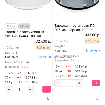
Тарелка пластиковая ПС
165 мм
205 мм
205 мм, черная, 100 шт
Тарелка пластиковая ПС
333.00 р.
205 мм, белая, 100 шт
327.00 р.
100 шт/уп.
3.33 р./шт.
Код
885
100 шт/уп.
3.27 р./шт.
Наличие:
В наличии
Код
1011
Мин. партия:
1 уп.
Наличие:
В наличии
В коробке: 15 уп.
Мин. партия:
1 уп.
15 уп.
323.01 р.
В коробке: 18 уп.
-3%
60 уп.
313.02 р.
-6%
18 уп.
317.19 р.
-3%
120 уп.
306.36 р.
-8%
72 уп.
307.38 р.
-6%
-
+
144 уп.
300.84 р.
-8%
-
+