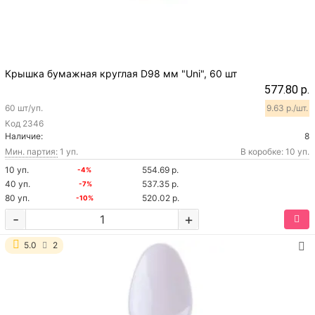
Крышка бумажная круглая D98 мм "Uni", 60 шт
577.80 р.
60 шт/уп.
9.63 р./шт.
Код
2346
Наличие:
8
Мин. партия:
1 уп.
В коробке: 10 уп.
10 уп.
554.69 р.
-4%
40 уп.
537.35 р.
-7%
80 уп.
520.02 р.
-10%
-
+
5.0
2