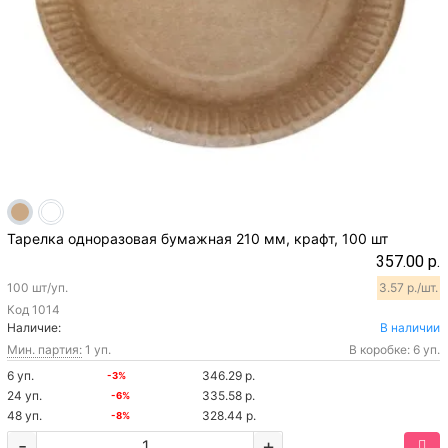
Тарелка одноразовая бумажная 210 мм, крафт, 100 шт
357.00 р.
100 шт/уп.
3.57 р./шт.
Код
1014
Наличие:
В наличии
Мин. партия:
1 уп.
В коробке: 6 уп.
6 уп.
346.29 р.
-3%
24 уп.
335.58 р.
-6%
48 уп.
328.44 р.
-8%
-
+