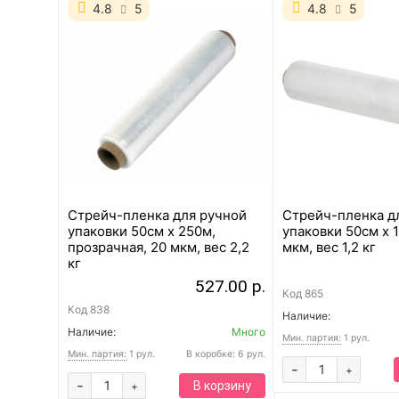
4.8
5
4.8
5
Стрейч-пленка для ручной
Стрейч-пленка д
упаковки 50см x 250м,
упаковки 50см x 
прозрачная, 20 мкм, вес 2,2
мкм, вес 1,2 кг
кг
527.00 р.
Код
865
Код
838
Наличие:
Наличие:
Много
Мин. партия:
1 рул.
Мин. партия:
1 рул.
В коробке: 6 рул.
-
+
-
В корзину
+