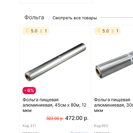
Фольга
Смотреть все товары
5.0
1
5.0
1
- 6%
Фольга пищевая
Фольга пищевая
алюминиевая, 45см х 80м, 12
алюминиевая, 30с
мкм
мкм
472.00 р.
502.00 р.
Код
311
Код
653