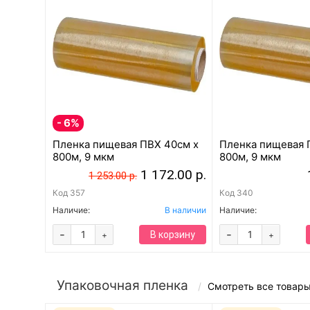
- 6%
Пленка пищевая ПВХ 40см x
Пленка пищевая 
800м, 9 мкм
800м, 9 мкм
1 172.00 р.
1 253.00 р.
Код
357
Код
340
Наличие:
В наличии
Наличие:
-
-
В корзину
+
+
Упаковочная пленка
Смотреть все товар