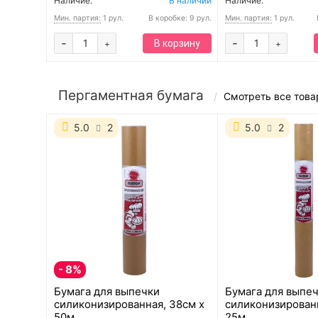
Наличие:
В наличии
Наличие:
Мин. партия:
1 рул.
В коробке: 9 рул.
Мин. партия:
1 рул.
-
-
В корзину
+
+
Пергаментная бумага
Смотреть все тов
5.0
2
5.0
2
- 8%
Бумага для выпечки
Бумага для выпе
силиконизированная, 38см х
силиконизированн
50м
25м