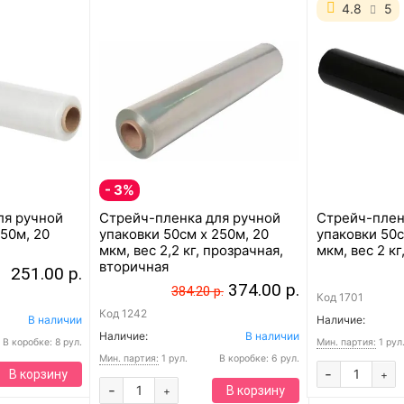
4.8
5
- 3%
ля ручной
Стрейч-пленка для ручной
Стрейч-плен
150м, 20
упаковки 50см x 250м, 20
упаковки 50с
мкм, вес 2,2 кг, прозрачная,
мкм, вес 2 кг
вторичная
251.00 р.
374.00 р.
384.20 р.
Код
1701
Код
1242
В наличии
Наличие:
Наличие:
В наличии
В коробке: 8 рул.
Мин. партия:
1 рул
Мин. партия:
1 рул.
В коробке: 6 рул.
-
В корзину
+
-
В корзину
+