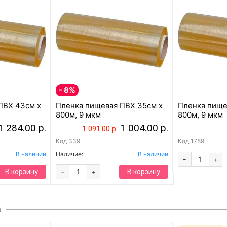
- 8%
ПВХ 43см x
Пленка пищевая ПВХ 35см x
Пленка пище
800м, 9 мкм
800м, 9 мкм
1 284.00 р.
1 004.00 р.
1 091.00 р.
Код
339
Код
1789
В наличии
Наличие:
В наличии
-
+
-
В корзину
В корзину
+
ы