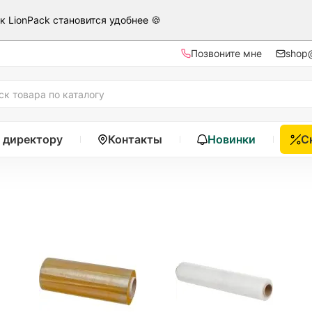
ак LionPack становится удобнее 🍪
Позвоните мне
shop@
 директору
Контакты
Новинки
С