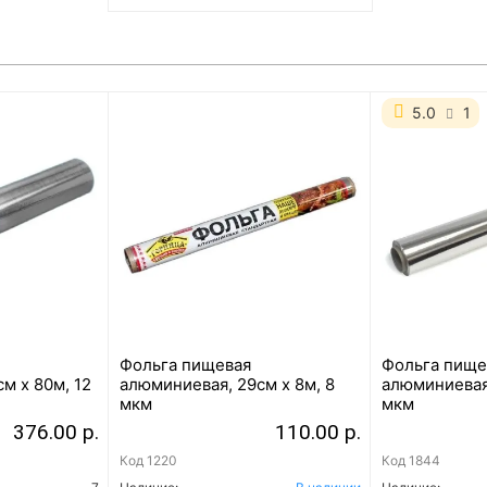
5.0
1
Фольга пищевая
Фольга пище
м х 80м, 12
алюминиевая, 29см х 8м, 8
алюминиевая,
мкм
мкм
376.00 р.
110.00 р.
Код
1220
Код
1844