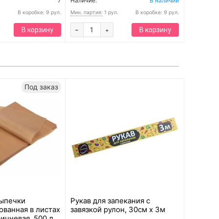
7
Наличие:
В наличии
.
В коробке: 9 рул.
Мин. партия:
1 рул.
В коробке: 9 рул.
-
В корзину
В корзину
+
Под заказ
выпечки
Рукав для запекания с
ованная в листах
завязкой рулон, 30см x 3м
ичневая, 500 л