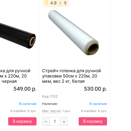
4.8
5
ка для ручной
Стрейч-пленка для ручной
м x 220м, 20
упаковки 50см x 220м, 20
, черная
мкм, вес 2 кг, белая
549.00 р.
530.00 р.
Код
1702
В наличии
Наличие:
В наличии
.
В коробке: 6 рул.
Мин. партия:
1 рул.
В коробке: 6 рул.
-
В корзину
В корзину
+