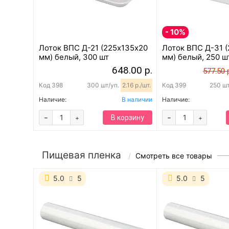
- 10%
Лоток ВПС Д-21 (225х135х20
Лоток ВПС Д-31 
мм) белый, 300 шт
мм) белый, 250 ш
648.00 р.
577.50 
Код
398
300 шт/уп.
2.16 р./шт.
Код
399
250 ш
Наличие:
В наличии
Наличие:
-
-
В корзину
+
+
Пищевая пленка
Смотреть все товары
5.0
5
5.0
5