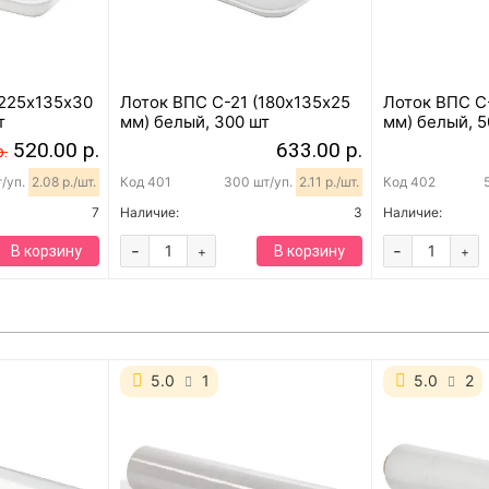
(225х135х30
Лоток ВПС C-21 (180х135х25
Лоток ВПС C-
т
мм) белый, 300 шт
мм) белый, 5
520.00 р.
633.00 р.
р.
т/уп.
2.08 р./шт.
Код
401
300 шт/уп.
2.11 р./шт.
Код
402
7
Наличие:
3
Наличие:
-
-
В корзину
В корзину
+
+
5.0
1
5.0
2