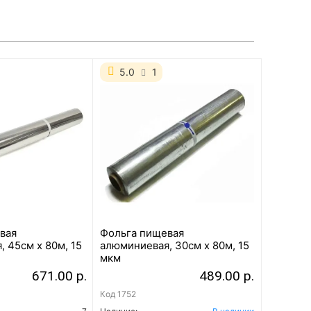
5.0
1
вая
Фольга пищевая
 45см х 80м, 15
алюминиевая, 30см х 80м, 15
мкм
671.00 р.
489.00 р.
Код
1752