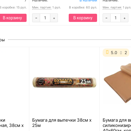
7
Наличие:
В наличии
Наличие:
В коробке: 15 рул.
Мин. партия:
1 рул.
В коробке: 60 рул.
Мин. партия:
1 рул
-
-
В корзину
В корзину
+
+
ары
5.0
2
чки
Бумага для выпечки 38см х
Бумага для 
ая, 38см х
25м
силиконизир
40х60см, кор