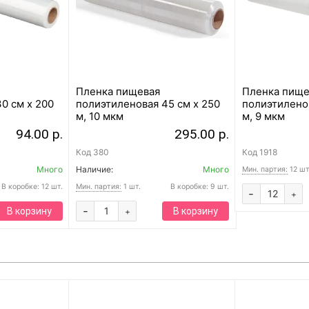
Пленка пищевая
Пленка пище
0 см x 200
полиэтиленовая 45 см x 250
полиэтиленов
м, 10 мкм
м, 9 мкм
94.00 р.
295.00 р.
Код
380
Код
1918
Много
Наличие:
Много
Мин. партия:
12 шт
В коробке: 12 шт.
Мин. партия:
1 шт.
В коробке: 9 шт.
-
+
-
В корзину
В корзину
+