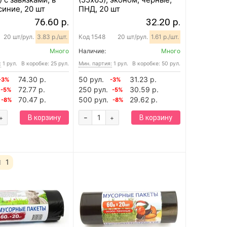
синие, 20 шт
ПНД, 20 шт
76.60 р.
32.20 р.
20 шт/рул.
3.83 р./шт.
Код
1548
20 шт/рул.
1.61 р./шт.
Много
Наличие:
Много
:
1 рул.
В коробке: 25 рул.
Мин. партия:
1 рул.
В коробке: 50 рул.
74.30 р.
50 рул.
31.23 р.
-3%
-3%
72.77 р.
250 рул.
30.59 р.
-5%
-5%
70.47 р.
500 рул.
29.62 р.
-8%
-8%
-
В корзину
В корзину
+
+
1