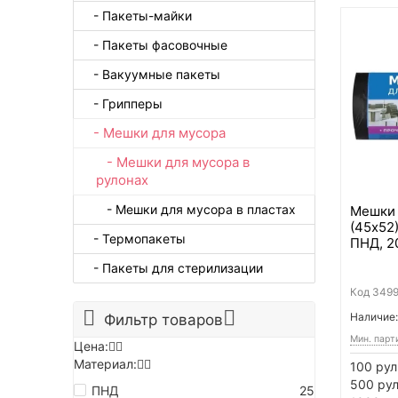
- Пакеты-майки
- Пакеты фасовочные
- Вакуумные пакеты
- Грипперы
- Мешки для мусора
- Мешки для мусора в
рулонах
- Мешки для мусора в пластах
Мешки 
(45х52)
- Термопакеты
ПНД, 2
- Пакеты для стерилизации
Код
349
Наличие:
Фильтр товаров
Мин. парт
Цена:
Материал:
100 рул
500 рул
ПНД
25