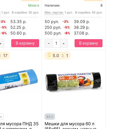
Много
Наличие:
8
:
1 рул.
В коробке: 50 рул.
Мин. партия:
1 рул.
В коробке: 50 рул.
53.35 р.
50 рул.
39.09 р.
-3%
-3%
52.25 р.
250 рул.
38.29 р.
-5%
-5%
50.60 р.
500 рул.
37.08 р.
-8%
-8%
-
В корзину
В корзину
+
+
17
5.0
1
 л
60 л
ля мусора ПНД 35
Мешки для мусора 60 л
) с завязками, в
(55х65), эконом, черные,