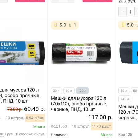
200 рул.
-
5.0
1
5.0
для мусора 120 л
30 л
60 л
120 л
30 л
60
), особо прочные,
Мешки для мусора 120 л
240 л
, ПНД, 10 шт
(70x110), особо прочные,
Мешки д
69.40 р.
черные, ПНД, 10 шт
73.00 р.
120 л (7
117.00 р.
черные, 
8
10 шт/рул.
6.94 р./шт.
Код
1550
10 шт/рул.
11.70 р./шт.
Много
ия:
1 рул.
В коробке: 25 рул.
Код
125
Наличие:
Много