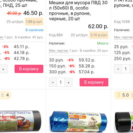
Мешки для мусора ПВД 30
, ПНД, 25 шт
рулоне, 
л (50х60) B, особо
46.50 р.
прочные, в рулоне,
49.00 р.
черные, 20 шт
25 шт/рул.
1.86 р./шт.
Код
1068
62.00 р.
В наличии
Наличие:
Код
884
20 шт/рул.
3.10 р./шт.
ия:
1 рул.
В коробке: 40 рул.
Мин. партия
Наличие:
Много
45.11 р.
25 рул.
-3%
Мин. партия:
1 рул.
В коробке: 30 рул.
.
44.18 р.
125 рул.
-5%
.
42.78 р.
250 рул.
-8%
30 рул.
59.52 р.
-4%
150 рул.
58.28 р.
-6%
-
В корзину
+
300 рул.
57.04 р.
-8%
-
В корзину
+
4
5.0