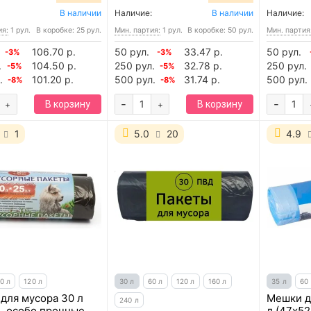
В наличии
Наличие:
В наличии
Наличие:
ия:
1 рул.
В коробке: 25 рул.
Мин. партия:
1 рул.
В коробке: 50 рул.
Мин. партия
106.70 р.
50 рул.
33.47 р.
50 рул.
-3%
-3%
.
104.50 р.
250 рул.
32.78 р.
250 рул.
-5%
-5%
.
101.20 р.
500 рул.
31.74 р.
500 рул.
-8%
-8%
-
-
В корзину
В корзину
+
+
1
5.0
20
4.9
0 л
120 л
30 л
60 л
120 л
160 л
35 л
60
для мусора 30 л
Мешки д
240 л
), особо прочные,
л (47х52