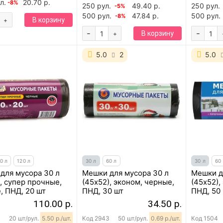
л.
20.70 р.
-8%
250 рул.
49.40 р.
250 рул.
-5%
500 рул.
47.84 р.
500 рул.
-8%
В корзину
+
-
-
В корзину
+
5.0
2
5.0
0 л
120 л
30 л
60 л
30 л
60
для мусора 30 л
Мешки для мусора 30 л
Мешки д
, супер прочные,
(45х52), эконом, черные,
(45х52),
, ПНД, 20 шт
ПНД, 30 шт
ПНД, 50
110.00 р.
34.50 р.
20 шт/рул.
5.50 р./шт.
Код
2943
50 шт/рул.
0.69 р./шт.
Код
1504