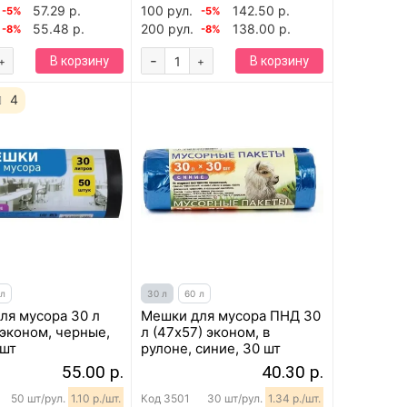
57.29 р.
100 рул.
142.50 р.
-5%
-5%
55.48 р.
200 рул.
138.00 р.
-8%
-8%
-
В корзину
В корзину
+
+
4
 л
30 л
60 л
ля мусора 30 л
Мешки для мусора ПНД 30
 эконом, черные,
л (47х57) эконом, в
 шт
рулоне, синие, 30 шт
55.00 р.
40.30 р.
50 шт/рул.
1.10 р./шт.
Код
3501
30 шт/рул.
1.34 р./шт.