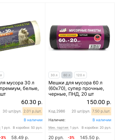
 л
30 л
60 л
120 л
ля мусора 30 л
Мешки для мусора 60 л
 премиум, белые,
(60х70), супер прочные,
 шт
черные, ПНД, 20 шт
60.30 р.
150.00 р.
30 шт/рул.
2.01 р./шт.
Код
2986
20 шт/рул.
7.50 р./шт.
В наличии
Наличие:
В наличии
:
1 рул.
В коробке: 50 рул.
Мин. партия:
1 рул.
В коробке: 20 рул.
58.49 р.
20 рул.
145.50 р.
-3%
-3%