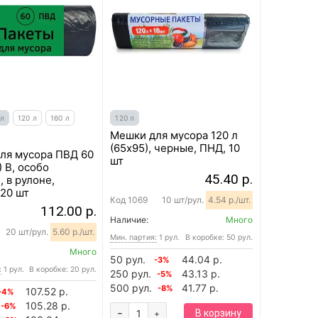
 л
120 л
160 л
120 л
Мешки для мусора 120 л
(65х95), черные, ПНД, 10
ля мусора ПВД 60
шт
) B, особо
45.40 р.
 в рулоне,
 20 шт
Код
1069
10 шт/рул.
4.54 р./шт.
112.00 р.
Наличие:
Много
20 шт/рул.
5.60 р./шт.
Мин. партия:
1 рул.
В коробке: 50 рул.
Много
50 рул.
44.04 р.
-3%
:
1 рул.
В коробке: 20 рул.
250 рул.
43.13 р.
-5%
500 рул.
41.77 р.
-8%
107.52 р.
-4%
105.28 р.
-6%
-
В корзину
+