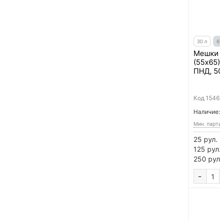
30 л
6
Мешки 
(55х65)
ПНД, 5
Код
1546
Наличие:
Мин. парт
25 рул.
125 рул
250 рул
-