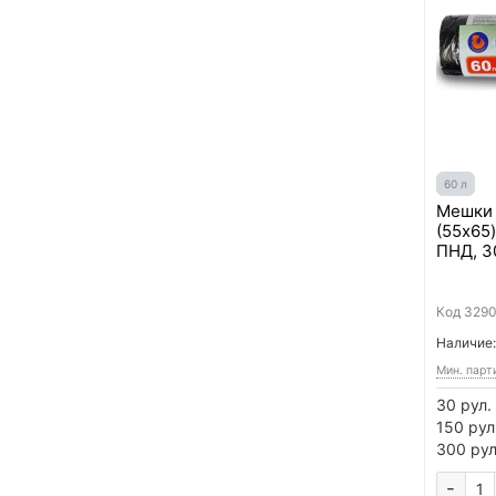
60 л
Мешки 
(55x65
ПНД, 3
Код
329
Наличие:
Мин. парт
30 рул.
150 рул
300 рул
-