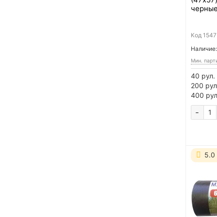
черные
Код
1547
Наличие:
Мин. парт
40 рул.
200 рул
400 рул
-
5.0