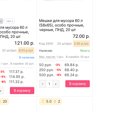
Мешки для мусора 60 л
 л
120 л
(58x65), особо прочные,
ля мусора 60 л
черные, ПНД, 20 шт
 особо прочные,
72.00 р.
 ПНД, 20 шт
121.00 р.
Код
3500
20 шт/рул.
3.60 р./шт.
20 шт/рул.
6.05 р./шт.
Наличие:
Много
Мин. партия:
1 рул.
В коробке: 50 рул.
В наличии
:
1 рул.
В коробке: 20 рул.
50 рул.
69.84 р.
-3%
250 рул.
68.40 р.
-5%
117.37 р.
-3%
500 рул.
66.24 р.
-8%
114.95 р.
-5%
111.32 р.
-8%
-
В корзину
+
В корзину
+
20
5.0
2