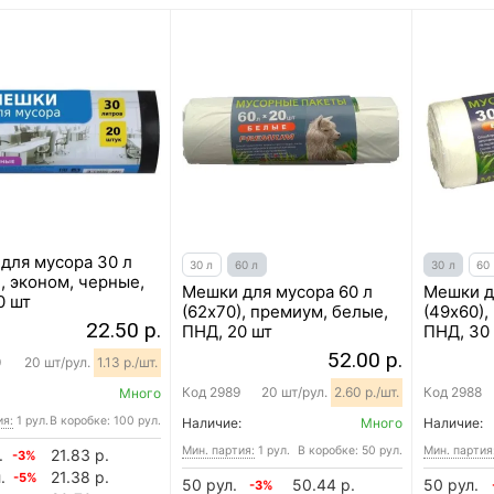
для мусора 30 л
30 л
60 л
30 л
60
, эконом, черные,
Мешки для мусора 60 л
Мешки д
0 шт
(62х70), премиум, белые,
(49х60),
22.50 р.
ПНД, 20 шт
ПНД, 30
52.00 р.
9
20 шт/рул.
1.13 р./шт.
Код
2989
20 шт/рул.
2.60 р./шт.
Код
2988
Много
ия:
1 рул.
В коробке: 100 рул.
Наличие:
Много
Наличие:
Мин. партия:
1 рул.
В коробке: 50 рул.
Мин. партия
.
21.83 р.
-3%
.
21.38 р.
-5%
50 рул.
50.44 р.
50 рул.
-3%