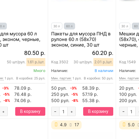
0 л
30 л
60 л
30 л
60
для мусора 60 л
Пакеты для мусора ПНД в
Мешки д
, эконом, черные,
рулоне 60 л (58х70)
(58x70),
0 шт
эконом, синие, 30 шт
черные,
80.50 р.
60.20 р.
50 шт/рул.
1.61 р./шт.
Код
3502
30 шт/рул.
2.01 р./шт.
Код
1549
Много
Наличие:
В наличии
Наличие:
ия:
1 рул.
В коробке: 25 рул.
Мин. партия:
1 рул.
В коробке: 50 рул.
Мин. партия
78.09 р.
50 рул.
58.39 р.
20 рул.
-3%
-3%
.
76.48 р.
250 рул.
57.19 р.
100 рул.
-5%
-5%
.
74.06 р.
500 рул.
55.38 р.
200 рул.
-8%
-8%
-
-
В корзину
В корзину
+
+
4.9
17
5.0