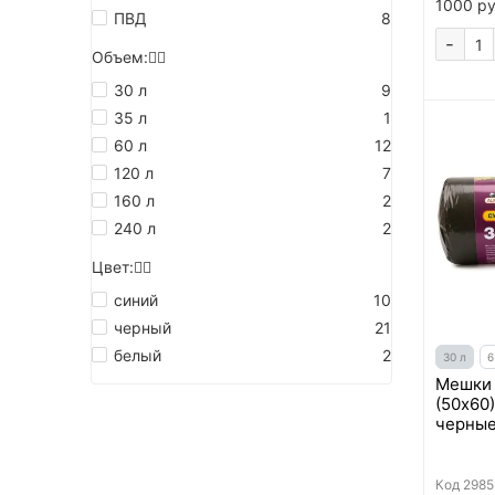
1000 ру
ПВД
8
-
Объем:
30 л
9
35 л
1
60 л
12
120 л
7
160 л
2
240 л
2
Цвет:
синий
10
черный
21
белый
2
30 л
6
Мешки 
(50х60)
черные
Код
2985