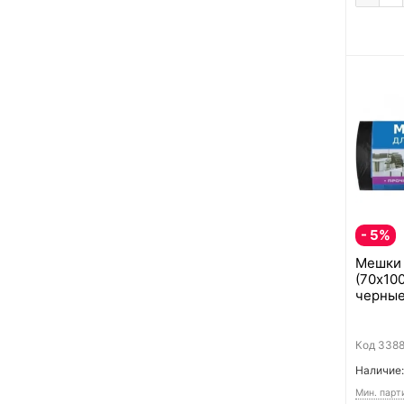
- 5%
Мешки 
(70x100
черные
Код
338
Наличие:
Мин. парт