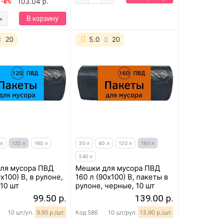
103.04 р.
-8%
В корзину
+
20
5.0
20
 л
120 л
160 л
30 л
60 л
120 л
160 л
240 л
ля мусора ПВД
Мешки для мусора ПВД
0х100) B, в рулоне,
160 л (90х100) B, пакеты в
10 шт
рулоне, черные, 10 шт
99.50 р.
139.00 р.
10 шт/уп.
9.95 р./шт.
Код
586
10 шт/рул.
13.90 р./шт.