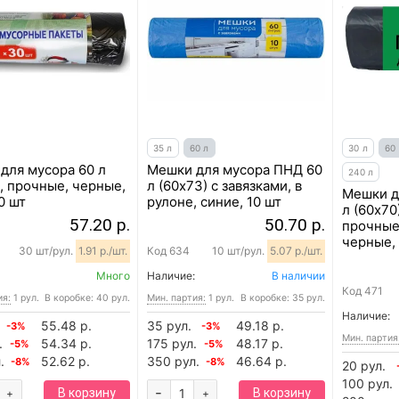
35 л
60 л
30 л
60
для мусора 60 л
Мешки для мусора ПНД 60
240 л
), прочные, черные,
л (60х73) с завязками, в
Мешки д
0 шт
рулоне, синие, 10 шт
л (60х70
57.20 р.
50.70 р.
прочные,
черные,
0
30 шт/рул.
1.91 р./шт.
Код
634
10 шт/рул.
5.07 р./шт.
Много
Наличие:
В наличии
Код
471
ия:
1 рул.
В коробке: 40 рул.
Мин. партия:
1 рул.
В коробке: 35 рул.
Наличие:
55.48 р.
35 рул.
49.18 р.
-3%
-3%
Мин. партия
.
54.34 р.
175 рул.
48.17 р.
-5%
-5%
.
52.62 р.
350 рул.
46.64 р.
-8%
-8%
20 рул.
100 рул.
-
В корзину
В корзину
+
+