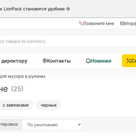
ак LionPack становится удобнее 🍪
Позвоните мне
shop@
 директору
Контакты
Новинки
С
для мусора в рулонах
не
(25)
с завязками
черные
тировка: