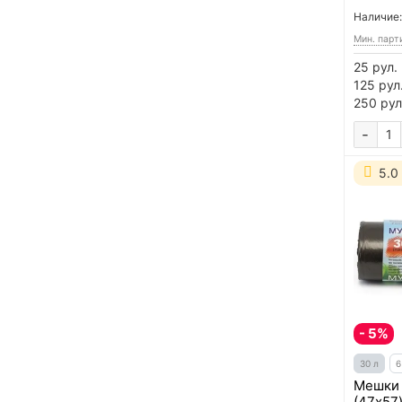
Наличие:
Мин. парт
25 рул.
125 рул
250 рул
-
5.0
- 5%
30 л
6
Мешки 
(47x57