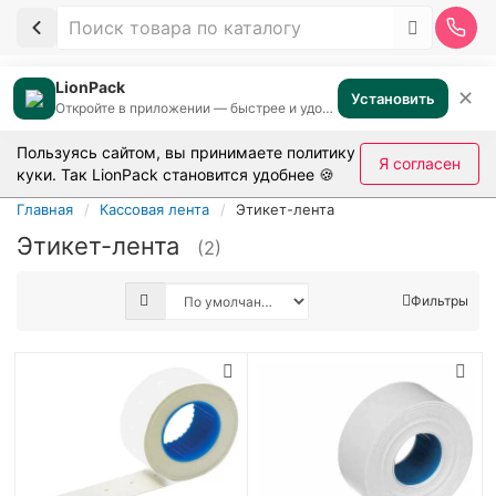
LionPack
✕
Установить
Откройте в приложении — быстрее и удобнее
Пользуясь сайтом, вы принимаете
политику
Я согласен
куки
. Так LionPack становится удобнее 🍪
Главная
Кассовая лента
Этикет-лента
Этикет-лента
(2)
Фильтры