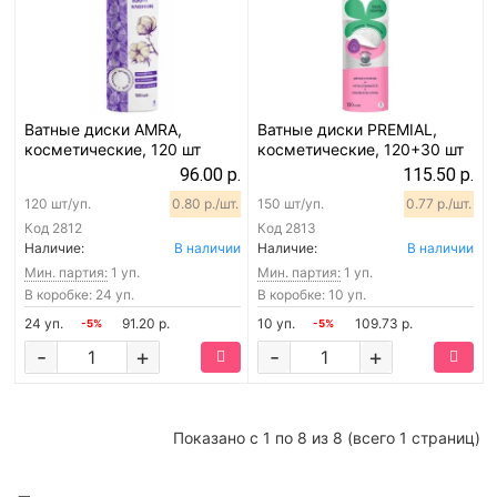
Ватные диски AMRA,
Ватные диски PREMIAL,
косметические, 120 шт
косметические, 120+30 шт
96.00 р.
115.50 р.
120 шт/уп.
0.80 р./шт.
150 шт/уп.
0.77 р./шт.
Код
2812
Код
2813
Наличие:
В наличии
Наличие:
В наличии
Мин. партия:
1 уп.
Мин. партия:
1 уп.
В коробке: 24 уп.
В коробке: 10 уп.
24 уп.
91.20 р.
10 уп.
109.73 р.
-5%
-5%
-
+
-
+
Показано с 1 по 8 из 8 (всего 1 страниц)