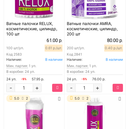
Ватные палочки RELUX,
Ватные палочки AMRA,
косметические, цилиндр,
косметические, цилиндр,
100 шт
200 шт
61.00 р.
80.00 р.
100 шт/уп.
0.61 р./шт.
200 шт/уп.
0.40 р./шт.
Код
2583
Код
2841
Наличие:
В наличии
Наличие:
В наличии
Мин. партия:
1 уп.
Мин. партия:
1 уп.
В коробке: 24 уп.
В коробке: 24 уп.
24 уп.
57.95 р.
24 уп.
76.00 р.
-5%
-5%
-
+
-
+
5.0
2
5.0
2