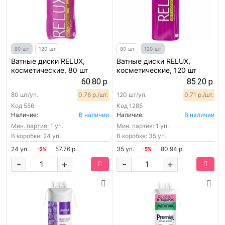
80 шт
120 шт
80 шт
120 шт
Ватные диски RELUX,
Ватные диски RELUX,
косметические, 80 шт
косметические, 120 шт
60.80 р.
85.20 р.
80 шт/уп.
0.76 р./шт.
120 шт/уп.
0.71 р./шт.
Код
556
Код
1285
Наличие:
В наличии
Наличие:
В наличии
Мин. партия:
1 уп.
Мин. партия:
1 уп.
В коробке: 24 уп.
В коробке: 35 уп.
24 уп.
57.76 р.
35 уп.
80.94 р.
-5%
-5%
-
+
-
+