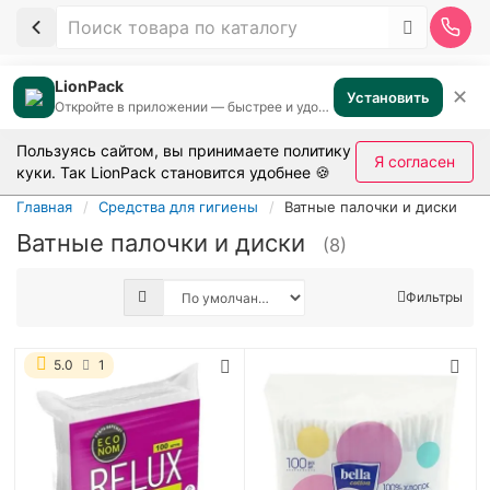
LionPack
✕
Установить
Откройте в приложении — быстрее и удобнее
Пользуясь сайтом, вы принимаете
политику
Я согласен
куки
. Так LionPack становится удобнее 🍪
Главная
Средства для гигиены
Ватные палочки и диски
Ватные палочки и диски
(8)
Фильтры
5.0
1