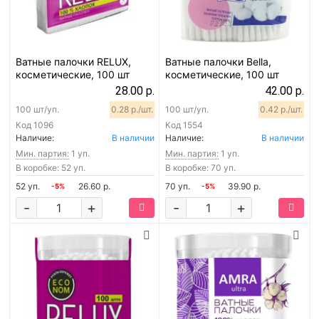
Ватные палочки RELUX,
Ватные палочки Bella,
косметические, 100 шт
косметические, 100 шт
28.00 р.
42.00 р.
100 шт/уп.
0.28 р./шт.
100 шт/уп.
0.42 р./шт.
Код
1096
Код
1554
Наличие:
В наличии
Наличие:
В наличии
Мин. партия:
1 уп.
Мин. партия:
1 уп.
В коробке: 52 уп.
В коробке: 70 уп.
52 уп.
26.60 р.
70 уп.
39.90 р.
-5%
-5%
-
+
-
+