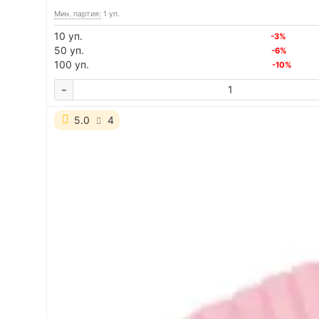
Мин. партия:
1 уп.
10 уп.
-3%
50 уп.
-6%
100 уп.
-10%
-
5.0
4