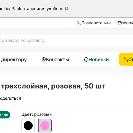
ак LionPack становится удобнее 🍪
Позвоните мне
shop@
 директору
Контакты
Новинки
С
 трехслойная, розовая, 50 шт
оделиться
Цвет:
розовый
алла