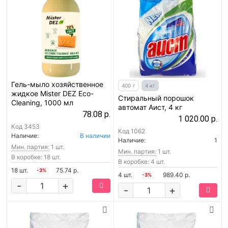
Гель-мыло хозяйственное
400 г
4 кг
жидкое Mister DEZ Eco-
Стиральный порошок
Cleaning, 1000 мл
автомат Аист, 4 кг
78.08 р.
1 020.00 р.
Код
3453
Код
1062
Наличие:
В наличии
Наличие:
1
Мин. партия:
1 шт.
Мин. партия:
1 шт.
В коробке: 18 шт.
В коробке: 4 шт.
18 шт.
75.74 р.
-3%
4 шт.
989.40 р.
-3%
-
+
-
+