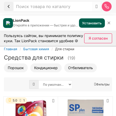
LionPack
✕
Установить
Откройте в приложении — быстрее и удобнее
Пользуясь сайтом, вы принимаете
политику
Я согласен
куки
. Так LionPack становится удобнее 🍪
Главная
Бытовая химия
Для стирки
Средства для стирки
(19)
Порошок
Кондиционер
Отбеливатель
Фильтры
5.0
1