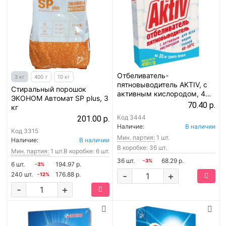
Отбеливатель-
3 кг
400 г
10 кг
пятновыводитель AKTIV, с
Стиральный порошок
активным кислородом, 450
ЭКОНОМ Автомат SP plus, 3
г
70.40 р.
кг
Код
3444
201.00 р.
Наличие:
В наличии
Код
3315
Мин. партия:
1 шт.
Наличие:
В наличии
В коробке: 36 шт.
Мин. партия:
1 шт.
В коробке: 6 шт.
36 шт.
68.29 р.
-3%
6 шт.
194.97 р.
-3%
-
+
240 шт.
176.88 р.
-12%
-
+