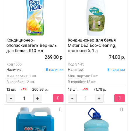
Кондиционер-
Кондиционер для белья
ополаскиватель Вернель
Mister DEZ Eco-Cleaning,
для белья, 910 мл
цветочный, 1 л
269.00 р.
74.00 р.
Код
1555
Код
3445
Наличие:
В наличии
Наличие:
В наличии
Мин. партия:
1 шт.
Мин. партия:
1 шт.
В коробке: 12 шт.
В коробке: 18 шт.
12 шт.
260.93 р.
18 шт.
71.78 р.
-3%
-3%
-
+
-
+