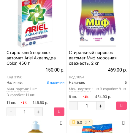
Стиральный порошок
Стиральный порошок
автомат Ariel Аквапудра
автомат Миф морозная
Color, 450 г
свежесть, 2 кг
150.00 р.
469.00 р.
Код
3196
Код
1894
Наличие:
В наличии
Наличие:
5
Мин. партия:
1 шт.
Мин. партия:
1 шт.
В коробке: 8 шт.
В коробке: 11 шт.
8 шт.
454.93 р.
-3%
11 шт.
145.50 р.
-3%
-
+
-
+
5.0
1