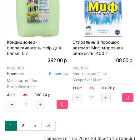
Кондиционер-
Стиральный порошок
ополаскиватель Help для
автомат Миф морозная
белья, 5 л
свежесть, 400 г
392.00 р.
108.00 р.
Код
1009
Код
1557
Наличие:
В наличии
Мин. партия:
11 шт.
В коробке: 11 шт.
Мин. партия:
1 шт.
В коробке: 4 шт.
11 шт.
104.76 р.
-3%
4 шт.
380.24 р.
-3%
-
+
-
+
1
2
>
>|
Показано с 1 по 20 из 26 (всего 2 страниц)