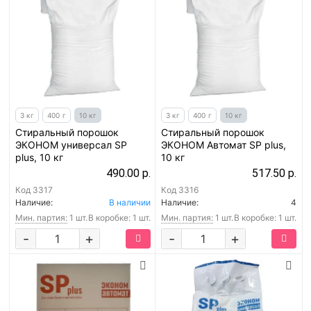
3 кг
400 г
10 кг
3 кг
400 г
10 кг
Стиральный порошок
Стиральный порошок
ЭКОНОМ универсал SP
ЭКОНОМ Автомат SP plus,
plus, 10 кг
10 кг
490.00 р.
517.50 р.
Код
3317
Код
3316
Наличие:
В наличии
Наличие:
4
Мин. партия:
1 шт.
В коробке: 1 шт.
Мин. партия:
1 шт.
В коробке: 1 шт.
-
+
-
+