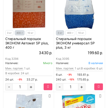
3 кг
400 г
10 кг
3 кг
400 г
10 кг
Стиральный порошок
Стиральный порошок
ЭКОНОМ Автомат SP plus,
ЭКОНОМ универсал SP
400 г
plus, 3 кг
34.30 р.
199.60 р.
Код
3294
Код
3095
Наличие:
Много
Наличие:
В наличии
Мин. партия:
1 шт.
Мин. партия:
1 шт.
В коробке: 6 шт.
В коробке: 24 шт.
6 шт.
193.61 р.
-3%
24 шт.
33.27 р.
240 шт.
175.65 р.
-3%
-12%
-
+
-
+