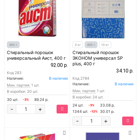
400 г
3 кг
400 г
10 кг
Стиральный порошок
Стиральный порошок
универсальный Аист, 400 г
ЭКОНОМ универсал SP
plus, 400 г
92.00 р.
34.10 р.
Код
283
Наличие:
В наличии
Код
2784
Наличие:
В наличии
Мин. партия:
1 шт.
Мин. партия:
1 шт.
В коробке: 30 шт.
В коробке: 24 шт.
30 шт.
89.24 р.
-3%
24 шт.
33.08 р.
-3%
-
+
1344 шт.
30.01 р.
-12%
-
+