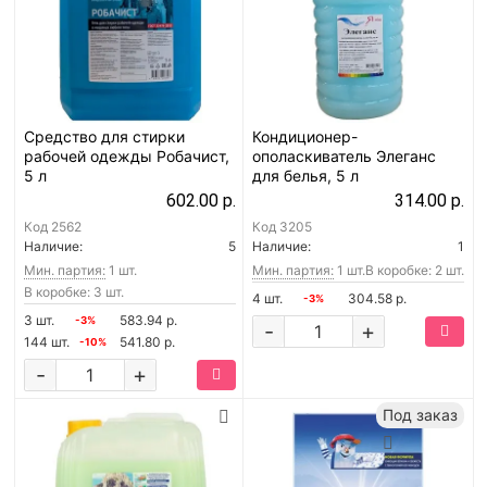
Средство для стирки
Кондиционер-
рабочей одежды Робачист,
ополаскиватель Элеганс
5 л
для белья, 5 л
602.00 р.
314.00 р.
Код
2562
Код
3205
Наличие:
5
Наличие:
1
Мин. партия:
1 шт.
Мин. партия:
1 шт.
В коробке: 2 шт.
В коробке: 3 шт.
4 шт.
304.58 р.
-3%
3 шт.
583.94 р.
-3%
-
+
144 шт.
541.80 р.
-10%
-
+
Под заказ