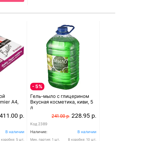
- 5%
ой
Гель-мыло с глицерином
mier A4,
Вкусная косметика, киви, 5
л
411.00 р.
228.95 р.
241.00 р.
Код
2389
В наличии
Наличие:
В наличии
 коробке: 5 шт.
Мин. партия:
1 шт.
В коробке: 10 шт.