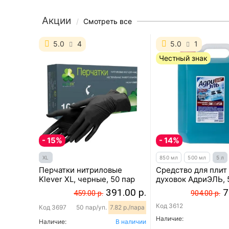
Акции
Смотреть все
5.0
4
5.0
1
Честный знак
- 15%
- 14%
XL
850 мл
500 мл
5 л
Перчатки нитриловые
Средство для плит
Klever XL, черные, 50 пар
духовок АдриЭЛЬ, 
391.00 р.
7
459.00 р.
904.00 р.
Код
3612
Код
3697
50 пар/уп.
7.82 р./пара
Наличие:
Наличие:
В наличии