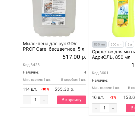
Мыло-пена для рук GDV
850 мл
500 мл
5 л
PROF Care, бесцветное, 5 л
Средство для мыть
617.00 р.
АдриОЛЬ, 850 мл
1
Код
3423
Наличие:
4
Код
3601
Мин. партия:
1 шт.
В коробке: 1 шт.
Наличие:
Мин. партия:
1 шт.
В ко
114 шт.
555.30 р.
-10%
16 шт.
153.6
-3%
-
В корзину
+
-
В
+