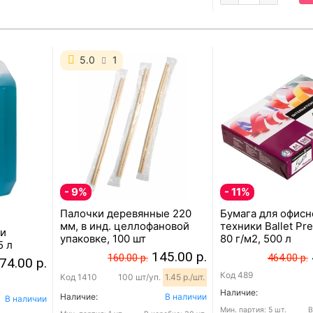
5.0
1
- 9%
- 11%
Палочки деревянные 220
Бумага для офисн
мм, в инд. целлофановой
техники Ballet Pre
 и
упаковке, 100 шт
80 г/м2, 500 л
5 л
145.00 р.
160.00 р.
464.00 р.
74.00 р.
Код
489
Код
1410
100 шт/уп.
1.45 р./шт.
Наличие:
Наличие:
В наличии
В наличии
Мин. партия:
5 шт.
В