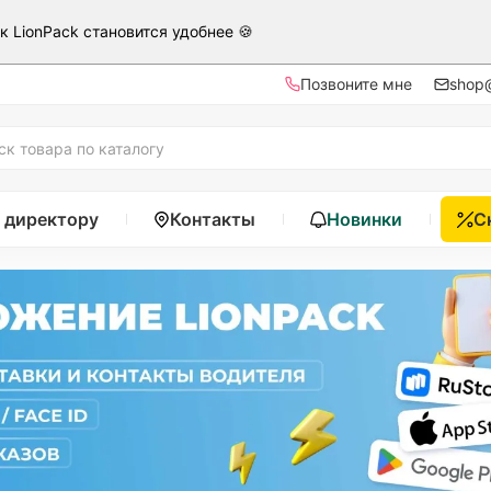
ак LionPack становится удобнее 🍪
Позвоните мне
shop@
 директору
Контакты
Новинки
С