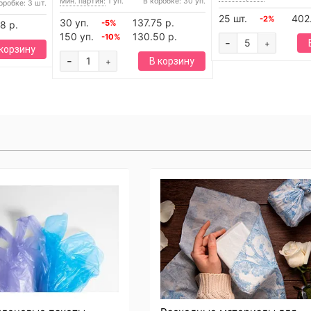
Мин. партия:
1 уп.
В коробке: 30 уп.
оробке: 3 шт.
25 шт.
402
-2%
30 уп.
137.75 р.
-5%
8 р.
150 уп.
130.50 р.
-10%
-
+
 корзину
-
В корзину
+