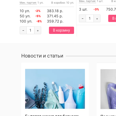
Мин. партия:
1 шт.
В к
Мин. партия:
1 уп.
В коробке: 10 уп.
3 шт.
750.7
-3%
10 уп.
383.18 р.
-2%
50 уп.
371.45 р.
-5%
-
В
+
100 уп.
359.72 р.
-8%
-
В корзину
+
Новости и статьи