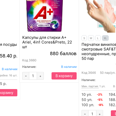
Капсулы для стирки A+
S
M
L
XL
Ariel, 4in1 Cores&Preto, 22
я посуды
Перчатки винило
шт
смотровые SAF&T
880 баллов
неопудренные, п
58.40 р.
50 пар
Код
3660
Наличие:
В наличии
В наличии
Код
3646
50 пар/уп
-
робке: 16 шт.
В корзину
+
Наличие:
5 р.
Мин. партия:
1 уп.
В 
 корзину
10 уп.
194
-2%
50 уп.
188.
-5%
100 уп.
182.
-8%
-
+