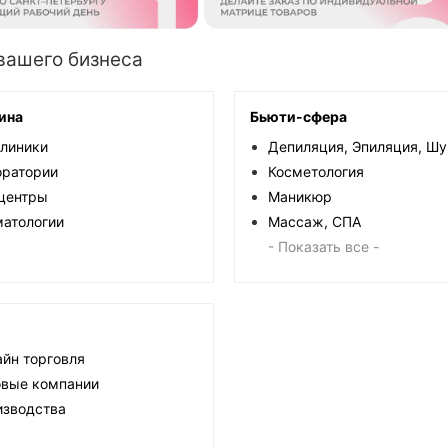
вашего бизнеса
ина
Бьюти-сфера
клиники
Депиляция, Эпиляция, Шу
оратории
Косметология
центры
Маникюр
матологии
Массаж, СПА
- Показать все -
йн торговля
овые компании
изводства