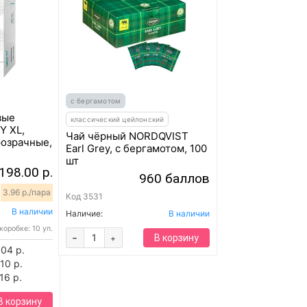
с бергамотом
вые
классический цейлонский
Y XL,
Чай чёрный NORDQVIST
розрачные,
Earl Grey, с бергамотом, 100
шт
198.00 р.
960 баллов
.
3.96 р./пара
Код
3531
В наличии
Наличие:
В наличии
коробке: 10 уп.
-
В корзину
+
.04 р.
10 р.
16 р.
В корзину