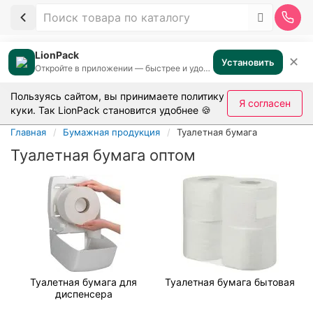
LionPack
✕
Установить
Откройте в приложении — быстрее и удобнее
Пользуясь сайтом, вы принимаете
политику
Я согласен
куки
. Так LionPack становится удобнее 🍪
Главная
Бумажная продукция
Туалетная бумага
Туалетная бумага оптом
Туалетная бумага для
Туалетная бумага бытовая
диспенсера