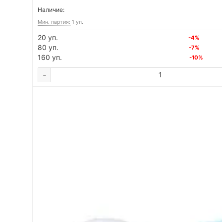
Наличие:
Мин. партия:
1 уп.
20 уп.
-4%
80 уп.
-7%
160 уп.
-10%
-