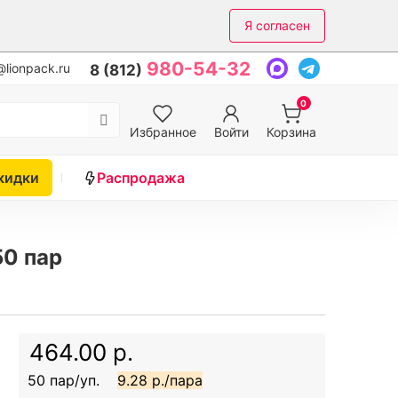
Я согласен
980-54-32
lionpack.ru
8 (812)
0
Избранное
Войти
Корзина
кидки
Распродажа
50 пар
464.00 р.
50 пар/уп.
9.28 р./пара