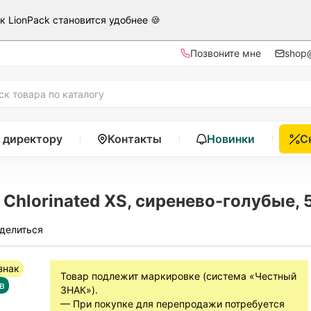
ак LionPack становится удобнее 🍪
Позвоните мне
shop@
 директору
Контакты
Новинки
С
Chlorinated XS, сиренево-голубые, 
делиться
знак
Товар подлежит маркировке (система «Честный
в
ЗНАК»).
— При покупке для перепродажи потребуется