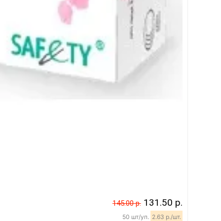
131.50 р.
145.00 р.
50 шт/уп.
2.63 р./шт.