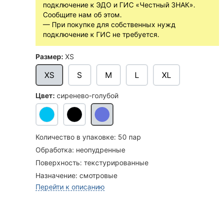
подключение к ЭДО и ГИС «Честный ЗНАК».
Сообщите нам об этом.
— При покупке для собственных нужд
подключение к ГИС не требуется.
Размер:
XS
XS
S
M
L
XL
Цвет:
сиренево-голубой
Количество в упаковке:
50 пар
Обработка:
неопудренные
Поверхность:
текстурированные
Назначение:
смотровые
Перейти к описанию