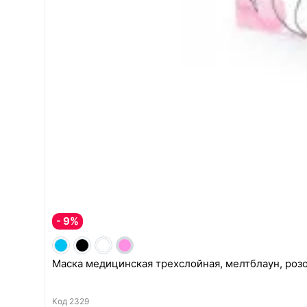
- 9%
Маска медицинская трехслойная, мелтблаун, розо
Код
2329