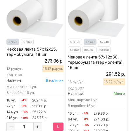
57х25
80х60
80х120
57х30
57х40
Чековая лента 57х12х25,
57х50
80х80
80х100
термобумага, 18 шт
Чековая лента 57х12х30,
273.06 р.
термобумага (термолента),
16 шт
18 рул/уп.
15.17 р./рул.
291.52 р.
Код
3160
Наличие:
В наличии
16 рул/уп.
18.22 р./рул.
Мин. партия:
1 уп.
Код
3307
В коробке: 18 уп.
Наличие:
Много
Мин. партия:
1 уп.
18 уп.
262.14 р.
-4%
В коробке: 16 уп.
72 уп.
256.68 р.
-6%
144 уп.
251.22 р.
-8%
16 уп.
279.86 р.
-4%
216 уп.
245.75 р.
-10%
64 уп.
274.03 р.
-6%
128 уп.
268.20 р.
-
+
-8%
192 уп.
262.37 р.
-10%