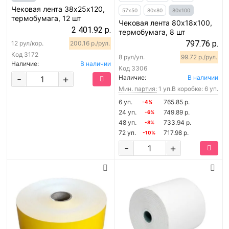
Чековая лента 38х25х120,
57х50
80х80
80х100
термобумага, 12 шт
Чековая лента 80х18х100,
2 401.92 р.
термобумага, 8 шт
797.76 р.
12 рул/кор.
200.16 р./рул.
Код
3172
8 рул/уп.
99.72 р./рул.
Наличие:
В наличии
Код
3306
-
+
Наличие:
В наличии
Мин. партия:
1 уп.
В коробке: 6 уп.
6 уп.
765.85 р.
-4%
24 уп.
749.89 р.
-6%
48 уп.
733.94 р.
-8%
72 уп.
717.98 р.
-10%
-
+