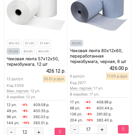
80х120
57х30
57х40
80х60
Чековая лента 80х12х60,
57х50
80х80
80х100
переработанная
Чековая лента 57х12х50,
термобумага, черная, 6 шт
термобумага, 12 шт
426.00 р.
426.12 р.
6 рул/уп.
71.00 р./рул.
12 рул/уп.
35.51 р./рул.
Код
2977
Код
3309
Мин. партия:
17 уп.
Мин. партия:
12 уп.
В коробке: 17 уп.
В коробке: 12 уп.
17 уп.
408.96 р.
-4%
12 уп.
409.08 р.
-4%
68 уп.
400.44 р.
-6%
48 уп.
400.55 р.
-6%
136 уп.
391.92 р.
-8%
96 уп.
392.03 р.
-8%
204 уп.
383.40 р.
-10%
144 уп.
383.51 р.
-10%
-
+
-
+