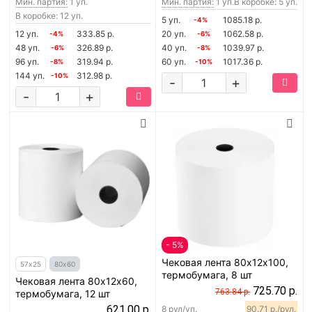
Мин. партия:
1 уп.
Мин. партия:
1 уп.
В коробке: 5 уп.
В коробке: 12 уп.
5 уп.
1085.18 р.
-4%
12 уп.
333.85 р.
20 уп.
1062.58 р.
-4%
-6%
48 уп.
326.89 р.
40 уп.
1039.97 р.
-6%
-8%
96 уп.
319.94 р.
60 уп.
1017.36 р.
-8%
-10%
144 уп.
312.98 р.
-10%
-
+
-
+
- 5%
Чековая лента 80х12х100,
57х25
80х60
термобумага, 8 шт
Чековая лента 80х12х60,
725.70 р.
763.84 р.
термобумага, 12 шт
621.00 р.
8 рул/уп.
90.71 р./рул.