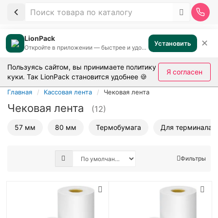
LionPack
✕
Установить
Откройте в приложении — быстрее и удобнее
Пользуясь сайтом, вы принимаете
политику
Я согласен
куки
. Так LionPack становится удобнее 🍪
Главная
Кассовая лента
Чековая лента
Чековая лента
(12)
57 мм
80 мм
Термобумага
Для терминала
Фильтры