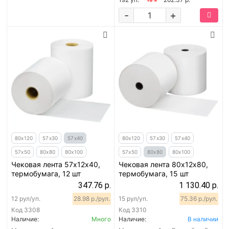
-
+
80х120
57х30
57х40
80х120
57х30
57х40
57х50
80х80
80х100
57х50
80х80
80х100
Чековая лента 57х12х40,
Чековая лента 80х12х80,
термобумага, 12 шт
термобумага, 15 шт
347.76 р.
1 130.40 р.
12 рул/уп.
28.98 р./рул.
15 рул/уп.
75.36 р./рул.
Код
3308
Код
3310
Наличие:
Много
Наличие:
В наличии