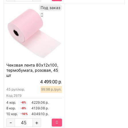
Под заказ
Чековая лента 80х12х100,
термобумага, розовая, 45
шт
4 499.00 р.
45 рул/кор.
99.98 р./рул.
Код
2979
4 кор.
4229.06 р.
-6%
8 кор.
4139.08 р.
-8%
10 кор.
4049.10 р.
-10%
-
+