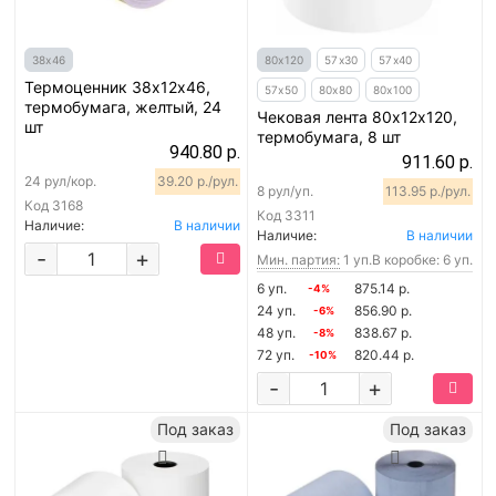
38х46
80х120
57х30
57х40
Термоценник 38х12х46,
57х50
80х80
80х100
термобумага, желтый, 24
Чековая лента 80х12х120,
шт
термобумага, 8 шт
940.80 р.
911.60 р.
24 рул/кор.
39.20 р./рул.
8 рул/уп.
113.95 р./рул.
Код
3168
Код
3311
Наличие:
В наличии
Наличие:
В наличии
-
+
Мин. партия:
1 уп.
В коробке: 6 уп.
6 уп.
875.14 р.
-4%
24 уп.
856.90 р.
-6%
48 уп.
838.67 р.
-8%
72 уп.
820.44 р.
-10%
-
+
Под заказ
Под заказ