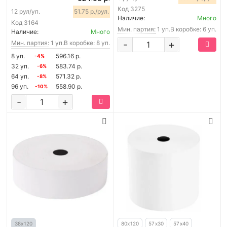
Код
3275
12 рул/уп.
51.75 р./рул.
Наличие:
Много
Код
3164
Мин. партия:
1 уп.
В коробке: 6 уп.
Наличие:
Много
-
+
Мин. партия:
1 уп.
В коробке: 8 уп.
8 уп.
596.16 р.
-4%
32 уп.
583.74 р.
-6%
64 уп.
571.32 р.
-8%
96 уп.
558.90 р.
-10%
-
+
38х120
80х120
57х30
57х40