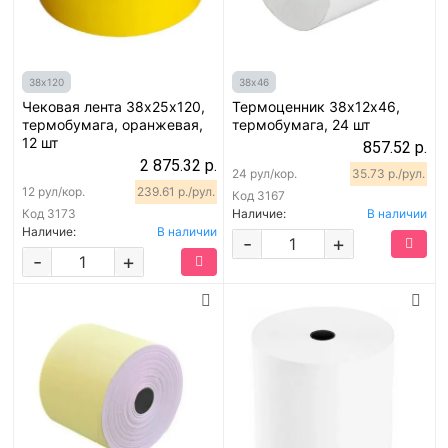
38х120
38х46
Чековая лента 38х25х120,
Термоценник 38х12х46,
термобумага, оранжевая,
термобумага, 24 шт
12 шт
857.52 р.
2 875.32 р.
24 рул/кор.
35.73 р./рул.
12 рул/кор.
239.61 р./рул.
Код
3167
Код
3173
Наличие:
В наличии
Наличие:
В наличии
-
+
-
+