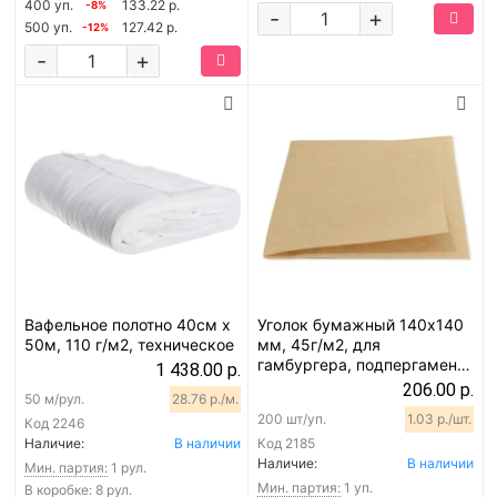
400 уп.
133.22 р.
-8%
-
+
500 уп.
127.42 р.
-12%
-
+
Вафельное полотно 40см х
Уголок бумажный 140х140
50м, 110 г/м2, техническое
мм, 45г/м2, для
гамбургера, подпергамент,
1 438.00 р.
200 шт
206.00 р.
50 м/рул.
28.76 р./м.
200 шт/уп.
1.03 р./шт.
Код
2246
Наличие:
В наличии
Код
2185
Наличие:
В наличии
Мин. партия:
1 рул.
Мин. партия:
1 уп.
В коробке: 8 рул.