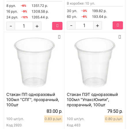
В коробке: 10 уп.
8 рул.
1351.72 р.
-6%
30 уп.
199.82 р.
16 рул.
1308.58 р.
-3%
-9%
60 уп.
193.64 р.
24 рул.
1265.44 р.
-6%
-12%
-
+
-
+
Стакан ПП одноразовый
Стакан ПЭТ одноразовый
100мл "СПГ", прозрачный,
100мл "УпаксЮнити",
100шт
прозрачный, 100шт
83.00 р.
79.50 р.
100 шт/уп.
0.83 р./шт.
100 шт/уп.
0.80 р./шт.
Код
2920
Код
463