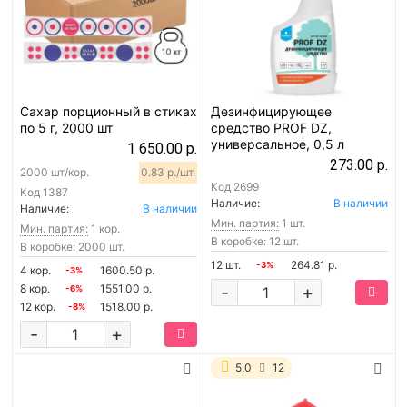
Сахар порционный в стиках
Дезинфицирующее
по 5 г, 2000 шт
средство PROF DZ,
универсальное, 0,5 л
1 650.00 р.
273.00 р.
2000 шт/кор.
0.83 р./шт.
Код
2699
Код
1387
Наличие:
В наличии
Наличие:
В наличии
Мин. партия:
1 шт.
Мин. партия:
1 кор.
В коробке: 12 шт.
В коробке: 2000 шт.
12 шт.
264.81 р.
-3%
4 кор.
1600.50 р.
-3%
8 кор.
1551.00 р.
-
+
-6%
12 кор.
1518.00 р.
-8%
-
+
5.0
12