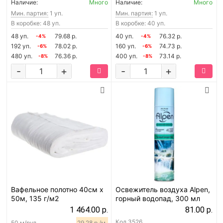
Наличие:
Много
Наличие:
Много
Мин. партия:
1 уп.
Мин. партия:
1 уп.
В коробке: 48 уп.
В коробке: 40 уп.
48 уп.
79.68 р.
40 уп.
76.32 р.
-4%
-4%
192 уп.
78.02 р.
160 уп.
74.73 р.
-6%
-6%
480 уп.
76.36 р.
400 уп.
73.14 р.
-8%
-8%
-
+
-
+
Вафельное полотно 40см х
Освежитель воздуха Alpen,
50м, 135 г/м2
горный водопад, 300 мл
1 464.00 р.
81.00 р.
Код
3526
50 м/рул.
29.28 р./м.