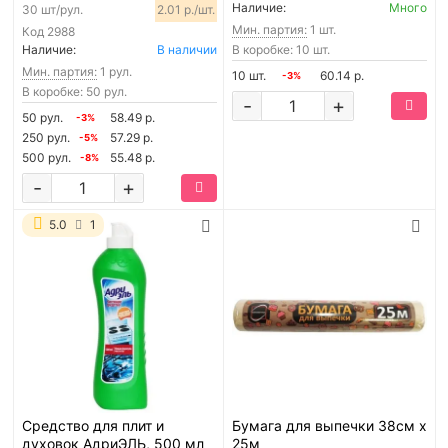
Наличие:
Много
30 шт/рул.
2.01 р./шт.
Мин. партия:
1 шт.
Код
2988
Наличие:
В наличии
В коробке: 10 шт.
Мин. партия:
1 рул.
10 шт.
60.14 р.
-3%
В коробке: 50 рул.
-
+
50 рул.
58.49 р.
-3%
250 рул.
57.29 р.
-5%
500 рул.
55.48 р.
-8%
-
+
5.0
1
Средство для плит и
Бумага для выпечки 38см х
духовок АдриЭЛЬ, 500 мл
25м