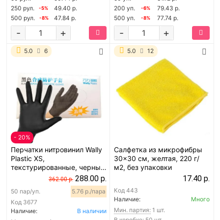
250 рул.
49.40 р.
200 уп.
79.43 р.
-5%
-6%
500 рул.
47.84 р.
500 уп.
77.74 р.
-8%
-8%
-
+
-
+
5.0
6
5.0
12
- 20%
Перчатки нитровинил Wally
Салфетка из микрофибры
Plastic XS,
30x30 см, желтая, 220 г/
текстурированные, черные,
м2, без упаковки
50 пар
288.00 р.
17.40 р.
362.00 р.
Код
443
50 пар/уп.
5.76 р./пара
Наличие:
Много
Код
3677
Мин. партия:
1 шт.
Наличие:
В наличии
В коробке: 50 шт.