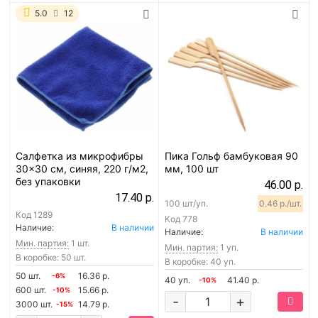
5.0
12
Салфетка из микрофибры
Пика Гольф бамбуковая 90
30x30 см, синяя, 220 г/м2,
мм, 100 шт
без упаковки
46.00 р.
17.40 р.
100 шт/уп.
0.46 р./шт.
Код
1289
Код
778
Наличие:
В наличии
Наличие:
В наличии
Мин. партия:
1 шт.
Мин. партия:
1 уп.
В коробке: 50 шт.
В коробке: 40 уп.
50 шт.
16.36 р.
-6%
40 уп.
41.40 р.
-10%
600 шт.
15.66 р.
-10%
-
+
3000 шт.
14.79 р.
-15%