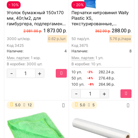
- 10%
- 20%
Уголок бумажный 150х170
Перчатки нитровинил Wally
мм, 40г/м2, для
Plastic XS,
гамбургера, подпергамент,
текстурированные,
2000 шт
голубые, 50 пар
1 873.00 р.
288.00 р.
2 081.00 р.
362.00 р.
3000 шт/кор.
0.62 р./шт.
50 пар/уп.
5.76 р./пара
Код
3425
Код
3675
Наличие:
4
Наличие:
8
Мин. партия:
1 кор.
Мин. партия:
1 уп.
В коробке: 3000 шт.
В коробке: 10 уп.
-
+
10 уп.
282.24 р.
-2%
50 уп.
276.48 р.
-4%
100 уп.
264.96 р.
-8%
-
+
5.0
12
5.0
5