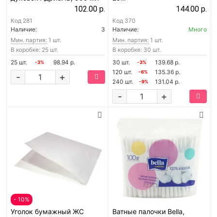
102.00 р.
144.00 р.
Код
281
Код
370
Наличие:
3
Наличие:
Много
Мин. партия:
1 шт.
Мин. партия:
1 шт.
В коробке: 25 шт.
В коробке: 30 шт.
25 шт.
98.94 р.
30 шт.
139.68 р.
-3%
-3%
120 шт.
135.36 р.
-6%
-
+
240 шт.
131.04 р.
-9%
-
+
- 10%
Уголок бумажный ЖС
Ватные палочки Bella,