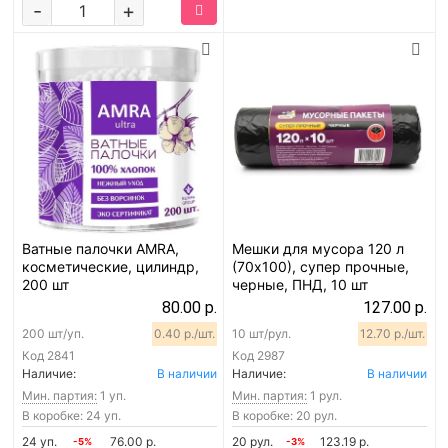
-
+
Ватные палочки AMRA,
Мешки для мусора 120 л
косметические, цилиндр,
(70х100), супер прочные,
200 шт
черные, ПНД, 10 шт
80.00 р.
127.00 р.
200 шт/уп.
0.40 р./шт.
10 шт/рул.
12.70 р./шт.
Код
2841
Код
2987
Наличие:
В наличии
Наличие:
В наличии
Мин. партия:
1 уп.
Мин. партия:
1 рул.
В коробке: 24 уп.
В коробке: 20 рул.
24 уп.
76.00 р.
20 рул.
123.19 р.
-5%
-3%