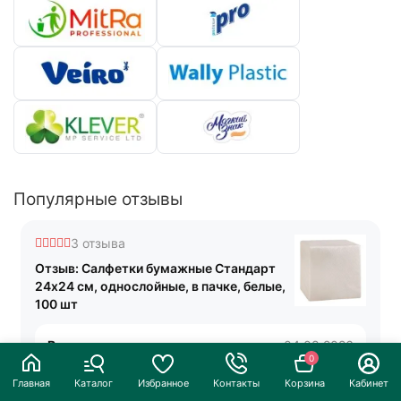
Популярные отзывы
3 отзыва
Отзыв: Салфетки бумажные Стандарт
24x24 см, однослойные, в пачке, белые,
100 шт
Виктория
04.08.2026
0
в целом неплохие, но тонковаты, конечно. за
свою цену 10/10
Главная
Каталог
Избранное
Контакты
Корзина
Кабинет