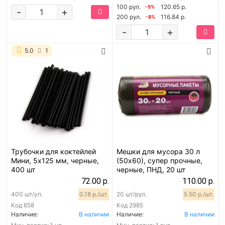
100 рул.
120.65 р.
-5%
-
+
200 рул.
116.84 р.
-8%
-
+
5.0
1
Трубочки для коктейлей
Мешки для мусора 30 л
Мини, 5х125 мм, черные,
(50х60), супер прочные,
400 шт
черные, ПНД, 20 шт
72.00 р.
110.00 р.
400 шт/уп.
0.18 р./шт.
20 шт/рул.
5.50 р./шт.
Код
658
Код
2985
Наличие:
В наличии
Наличие:
В наличии