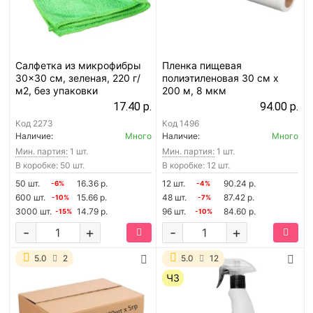
Салфетка из микрофибры
Пленка пищевая
30x30 см, зеленая, 220 г/
полиэтиленовая 30 см x
м2, без упаковки
200 м, 8 мкм
17.40 р.
94.00 р.
Код
2273
Код
1496
Наличие:
Много
Наличие:
Много
Мин. партия:
1 шт.
Мин. партия:
1 шт.
В коробке: 50 шт.
В коробке: 12 шт.
50 шт.
16.36 р.
12 шт.
90.24 р.
-6%
-4%
600 шт.
15.66 р.
48 шт.
87.42 р.
-10%
-7%
3000 шт.
14.79 р.
96 шт.
84.60 р.
-15%
-10%
-
+
-
+
5.0
2
5.0
12
ЧЗ