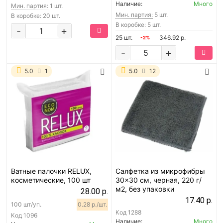
Наличие:
Много
Мин. партия:
1 шт.
Мин. партия:
5 шт.
В коробке: 20 шт.
В коробке: 5 шт.
-
+
25 шт.
346.92 р.
-2%
-
+
5.0
1
5.0
12
Ватные палочки RELUX,
Салфетка из микрофибры
косметические, 100 шт
30x30 см, черная, 220 г/
м2, без упаковки
28.00 р.
17.40 р.
100 шт/уп.
0.28 р./шт.
Код
1288
Код
1096
Наличие:
Много