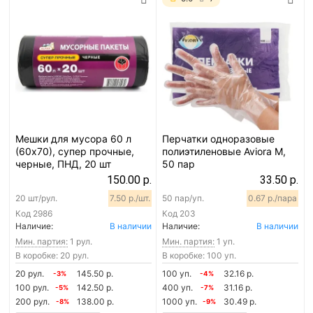
Мешки для мусора 60 л
Перчатки одноразовые
(60х70), супер прочные,
полиэтиленовые Aviora M,
черные, ПНД, 20 шт
50 пар
150.00 р.
33.50 р.
20 шт/рул.
7.50 р./шт.
50 пар/уп.
0.67 р./пара
Код
2986
Код
203
Наличие:
В наличии
Наличие:
В наличии
Мин. партия:
1 рул.
Мин. партия:
1 уп.
В коробке: 20 рул.
В коробке: 100 уп.
20 рул.
145.50 р.
100 уп.
32.16 р.
-3%
-4%
100 рул.
142.50 р.
400 уп.
31.16 р.
-5%
-7%
200 рул.
138.00 р.
1000 уп.
30.49 р.
-8%
-9%