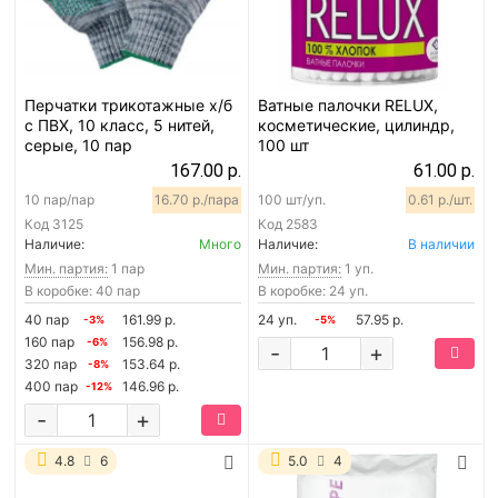
Перчатки трикотажные х/б
Ватные палочки RELUX,
с ПВХ, 10 класс, 5 нитей,
косметические, цилиндр,
серые, 10 пар
100 шт
167.00 р.
61.00 р.
10 пар/пар
16.70 р./пара
100 шт/уп.
0.61 р./шт.
Код
3125
Код
2583
Наличие:
Много
Наличие:
В наличии
Мин. партия:
1 пар
Мин. партия:
1 уп.
В коробке: 40 пар
В коробке: 24 уп.
40 пар
161.99 р.
24 уп.
57.95 р.
-3%
-5%
160 пар
156.98 р.
-6%
-
+
320 пар
153.64 р.
-8%
400 пар
146.96 р.
-12%
-
+
4.8
6
5.0
4