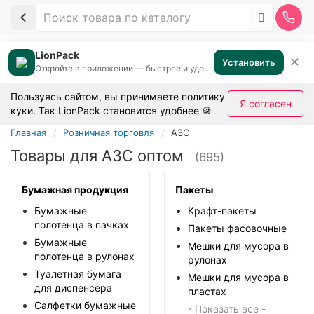
LionPack
✕
Установить
Откройте в приложении — быстрее и удобнее
Пользуясь сайтом, вы принимаете
политику
Я согласен
куки
. Так LionPack становится удобнее 🍪
Главная
Розничная торговля
АЗС
Товары для АЗС оптом
(695)
Бумажная продукция
Пакеты
Бумажные
Крафт-пакеты
полотенца в пачках
Пакеты фасовочные
Бумажные
Мешки для мусора в
полотенца в рулонах
рулонах
Туалетная бумага
Мешки для мусора в
для диспенсера
пластах
Салфетки бумажные
- Показать все -