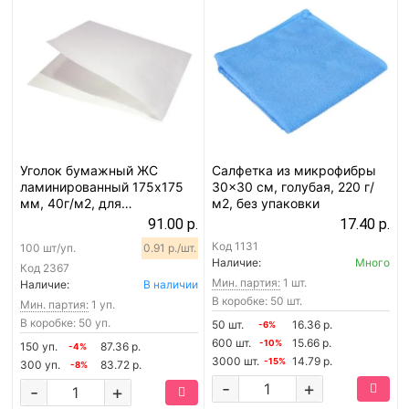
Уголок бумажный ЖС
Салфетка из микрофибры
ламинированный 175х175
30x30 см, голубая, 220 г/
мм, 40г/м2, для
м2, без упаковки
гамбургера, белый, 100 шт
91.00 р.
17.40 р.
Код
1131
100 шт/уп.
0.91 р./шт.
Наличие:
Много
Код
2367
Мин. партия:
1 шт.
Наличие:
В наличии
В коробке: 50 шт.
Мин. партия:
1 уп.
В коробке: 50 уп.
50 шт.
16.36 р.
-6%
600 шт.
15.66 р.
-10%
150 уп.
87.36 р.
-4%
3000 шт.
14.79 р.
-15%
300 уп.
83.72 р.
-8%
-
+
-
+