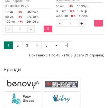
Мин. партия:
1 уп.
В коробке: 10 уп.
50 шт.
16.36 р.
-6%
600 шт.
15.66 р.
-10%
10 уп.
282.24 р.
-2%
3000 шт.
14.79 р.
-15%
50 уп.
276.48 р.
-4%
100 уп.
264.96 р.
-8%
-
+
-
+
1
2
3
4
5
>
>|
Показано с 1 по 48 из 968 (всего 21 страниц)
Бренды