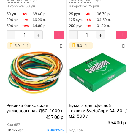
Мин. партия:
1 уп.
Мин. партия:
1 рул.
В коробке: 50 уп.
В коробке: 25 рул.
50 уп.
68.40 р.
25 рул.
106.70 р.
-5%
-3%
200 уп.
66.96 р.
125 рул.
104.50 р.
-7%
-5%
500 уп.
64.80 р.
250 рул.
101.20 р.
-10%
-8%
-
+
-
+
5.0
1
5.0
1
Резинка банковская
Бумага для офисной
универсальная Д50, 1000 г
техники SvetoCopy A4, 80 г/
м2, 500 л
457.00 р.
354.00 р.
Код
657
Наличие:
В наличии
Код
254