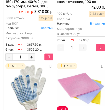
150х170 мм, 40г/м2, для
косметические, 100 шт
гамбургера, белый, 3000
42.00 р.
шт
3 810.00 р.
4 230.00 р.
100 шт/уп.
0.42 р./шт.
3000 шт/кор.
1.27 р./шт.
Код
1554
Код
1031
Наличие:
В наличии
Наличие:
В наличии
Мин. партия:
1 уп.
Мин. партия:
1 кор.
В коробке: 70 уп.
В коробке: 3000 шт.
70 уп.
39.90 р.
-5%
3 кор.
3657.60 р.
-4%
-
+
6 кор.
3505.20 р.
-8%
-
+
5.0
1
4.7
6
- 21%