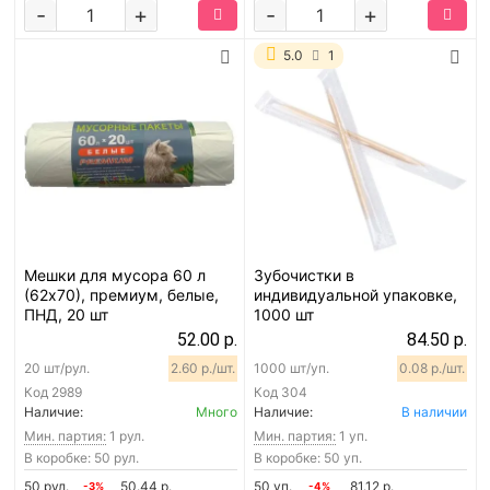
-
+
-
+
5.0
1
Мешки для мусора 60 л
Зубочистки в
(62х70), премиум, белые,
индивидуальной упаковке,
ПНД, 20 шт
1000 шт
52.00 р.
84.50 р.
20 шт/рул.
2.60 р./шт.
1000 шт/уп.
0.08 р./шт.
Код
2989
Код
304
Наличие:
Много
Наличие:
В наличии
Мин. партия:
1 рул.
Мин. партия:
1 уп.
В коробке: 50 рул.
В коробке: 50 уп.
50 рул.
50.44 р.
50 уп.
81.12 р.
-3%
-4%