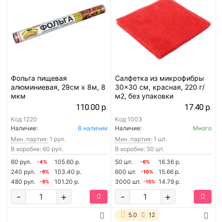
Фольга пищевая
Салфетка из микрофибры
алюминиевая, 29см х 8м, 8
30x30 см, красная, 220 г/
мкм
м2, без упаковки
110.00 р.
17.40 р.
Код
1220
Код
1003
Наличие:
В наличии
Наличие:
Много
Мин. партия:
1 рул.
Мин. партия:
1 шт.
В коробке: 60 рул.
В коробке: 50 шт.
60 рул.
105.60 р.
50 шт.
16.36 р.
-4%
-6%
240 рул.
103.40 р.
600 шт.
15.66 р.
-6%
-10%
480 рул.
101.20 р.
3000 шт.
14.79 р.
-8%
-15%
-
+
-
+
5.0
12