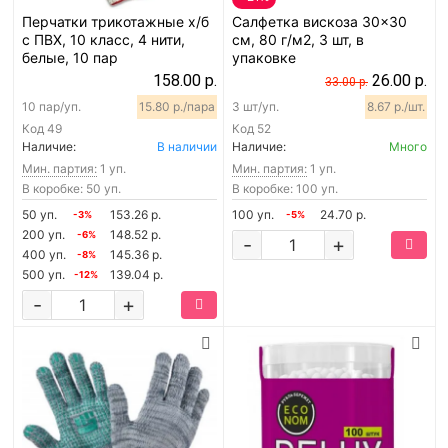
Перчатки трикотажные х/б
Салфетка вискоза 30x30
с ПВХ, 10 класс, 4 нити,
см, 80 г/м2, 3 шт, в
белые, 10 пар
упаковке
158.00 р.
26.00 р.
33.00 р.
10 пар/уп.
15.80 р./пара
3 шт/уп.
8.67 р./шт.
Код
49
Код
52
Наличие:
В наличии
Наличие:
Много
Мин. партия:
1 уп.
Мин. партия:
1 уп.
В коробке: 50 уп.
В коробке: 100 уп.
50 уп.
153.26 р.
100 уп.
24.70 р.
-3%
-5%
200 уп.
148.52 р.
-6%
-
+
400 уп.
145.36 р.
-8%
500 уп.
139.04 р.
-12%
-
+