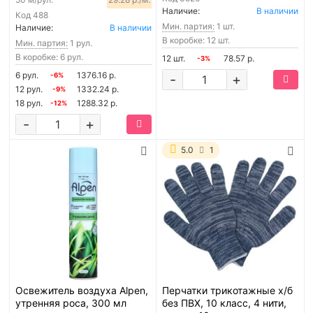
Наличие:
В наличии
Код
488
Мин. партия:
1 шт.
Наличие:
В наличии
В коробке: 12 шт.
Мин. партия:
1 рул.
В коробке: 6 рул.
12 шт.
78.57 р.
-3%
6 рул.
1376.16 р.
-6%
-
+
12 рул.
1332.24 р.
-9%
18 рул.
1288.32 р.
-12%
-
+
5.0
1
Освежитель воздуха Alpen,
Перчатки трикотажные х/б
утренняя роса, 300 мл
без ПВХ, 10 класс, 4 нити,