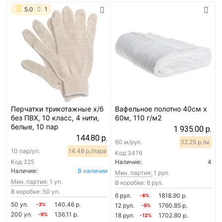
5.0
1
Перчатки трикотажные х/б
Вафельное полотно 40см х
без ПВХ, 10 класс, 4 нити,
60м, 110 г/м2
белые, 10 пар
1 935.00 р.
144.80 р.
60 м/рул.
32.25 р./м.
10 пар/уп.
14.48 р./пара
Код
3476
Код
325
Наличие:
4
Наличие:
В наличии
Мин. партия:
1 рул.
Мин. партия:
1 уп.
В коробке: 6 рул.
В коробке: 50 уп.
6 рул.
1818.90 р.
-6%
50 уп.
140.46 р.
-3%
12 рул.
1760.85 р.
-9%
200 уп.
136.11 р.
-6%
18 рул.
1702.80 р.
-12%