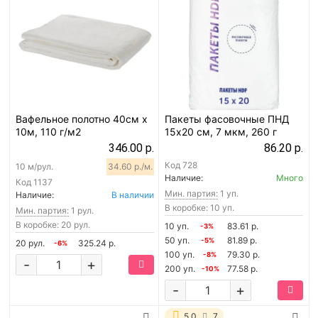
Вафельное полотно 40см х
Пакеты фасовочные ПНД
10м, 110 г/м2
15х20 см, 7 мкм, 260 г
346.00 р.
86.20 р.
Код
728
10 м/рул.
34.60 р./м.
Наличие:
Много
Код
1137
Мин. партия:
1 уп.
Наличие:
В наличии
В коробке: 10 уп.
Мин. партия:
1 рул.
В коробке: 20 рул.
10 уп.
83.61 р.
-3%
50 уп.
81.89 р.
-5%
20 рул.
325.24 р.
-6%
100 уп.
79.30 р.
-8%
-
+
200 уп.
77.58 р.
-10%
-
+
5.0
7