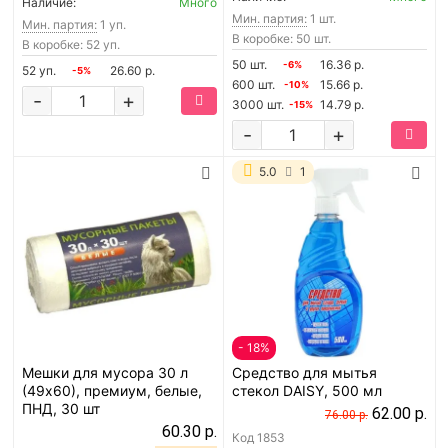
Наличие:
Много
Мин. партия:
1 шт.
Мин. партия:
1 уп.
В коробке: 50 шт.
В коробке: 52 уп.
50 шт.
16.36 р.
-6%
52 уп.
26.60 р.
-5%
600 шт.
15.66 р.
-10%
-
+
3000 шт.
14.79 р.
-15%
-
+
5.0
1
- 18%
Мешки для мусора 30 л
Средство для мытья
(49х60), премиум, белые,
стекол DAISY, 500 мл
ПНД, 30 шт
62.00 р.
76.00 р.
60.30 р.
Код
1853