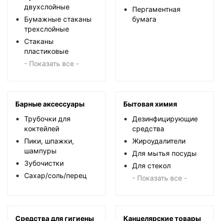
двухслойные
Пергаментная
Бумажные стаканы
бумага
трехслойные
Стаканы
пластиковые
- Показать все -
Барные аксессуары
Бытовая химия
Трубочки для
Дезинфицирующие
коктейлей
средства
Пики, шпажки,
Жироудалители
шампуры
Для мытья посуды
Зубочистки
Для стекол
Сахар/соль/перец
- Показать все -
Средства для гигиены
Канцелярские товары