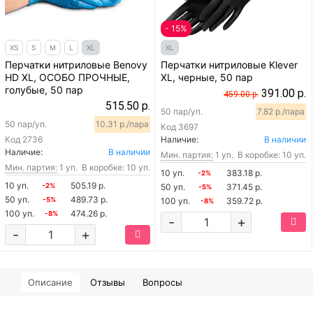
- 15%
XS
S
M
L
XL
XL
Перчатки нитриловые Benovy
Перчатки нитриловые Klever
HD XL, ОСОБО ПРОЧНЫЕ,
XL, черные, 50 пар
голубые, 50 пар
391.00 р.
459.00 р.
515.50 р.
50 пар/уп.
7.82 р./пара
50 пар/уп.
10.31 р./пара
Код
3697
Код
2736
Наличие:
В наличии
Наличие:
В наличии
Мин. партия:
1 уп.
В коробке: 10 уп.
Мин. партия:
1 уп.
В коробке: 10 уп.
10 уп.
383.18 р.
-2%
10 уп.
505.19 р.
-2%
50 уп.
371.45 р.
-5%
50 уп.
489.73 р.
-5%
100 уп.
359.72 р.
-8%
100 уп.
474.26 р.
-8%
-
+
-
+
Описание
Отзывы
Вопросы