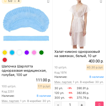
5.0
4
Халат-кимоно одноразовый
на завязках, белый, 10 шт
403.00 р.
Шапочка Шарлотта
10 шт/уп.
40.30 р./шт.
одноразовая медицинская,
Код
1974
голубая, 100 шт
Наличие:
В наличии
111.00 р.
Мин. партия:
1 уп.
В коробке: 30 уп.
100 шт/уп.
1.11 р./шт.
30 уп.
390.91 р.
-3%
Код
2251
120 уп.
382.85 р.
-5%
Наличие:
В наличии
300 уп.
370.76 р.
-8%
Мин. партия:
1 уп.
В коробке: 30 уп.
-
+