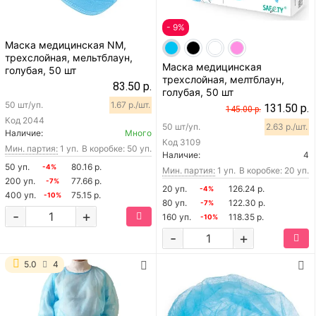
- 9%
Маска медицинская NM,
трехслойная, мельтблаун,
Маска медицинская
голубая, 50 шт
трехслойная, мелтблаун,
83.50 р.
голубая, 50 шт
50 шт/уп.
1.67 р./шт.
131.50 р.
145.00 р.
Код
2044
50 шт/уп.
2.63 р./шт.
Наличие:
Много
Код
3109
Мин. партия:
1 уп.
В коробке: 50 уп.
Наличие:
4
50 уп.
80.16 р.
-4%
Мин. партия:
1 уп.
В коробке: 20 уп.
200 уп.
77.66 р.
-7%
20 уп.
126.24 р.
-4%
400 уп.
75.15 р.
-10%
80 уп.
122.30 р.
-7%
-
+
160 уп.
118.35 р.
-10%
-
+
5.0
4