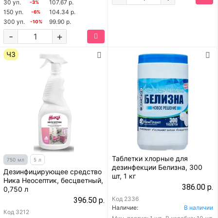
30 уп.
107.67 р.
-3%
150 уп.
104.34 р.
-6%
300 уп.
99.90 р.
-10%
-
+
ЧЗ
Таблетки хлорные для
750 мл
5 л
дезинфекции Белизна, 300
Дезинфицирующее средство
шт, 1 кг
Ника Неосептик, бесцветный,
386.00 р.
0,750 л
Код
2336
396.50 р.
Наличие:
В наличии
Код
3212