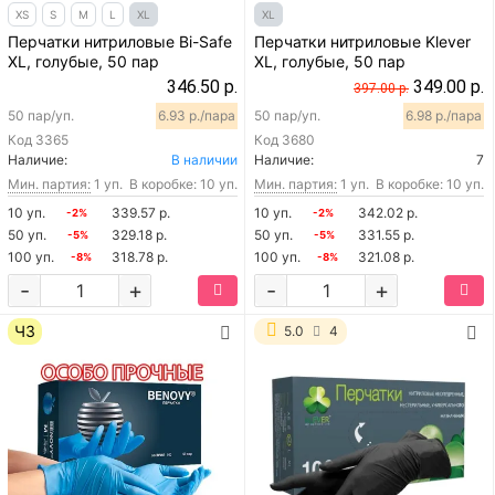
XS
S
M
L
XL
XL
Перчатки нитриловые Bi-Safe
Перчатки нитриловые Klever
XL, голубые, 50 пар
XL, голубые, 50 пар
346.50 р.
349.00 р.
397.00 р.
50 пар/уп.
6.93 р./пара
50 пар/уп.
6.98 р./пара
Код
3365
Код
3680
Наличие:
В наличии
Наличие:
7
Мин. партия:
1 уп.
В коробке: 10 уп.
Мин. партия:
1 уп.
В коробке: 10 уп.
10 уп.
339.57 р.
10 уп.
342.02 р.
-2%
-2%
50 уп.
329.18 р.
50 уп.
331.55 р.
-5%
-5%
100 уп.
318.78 р.
100 уп.
321.08 р.
-8%
-8%
-
+
-
+
ЧЗ
5.0
4