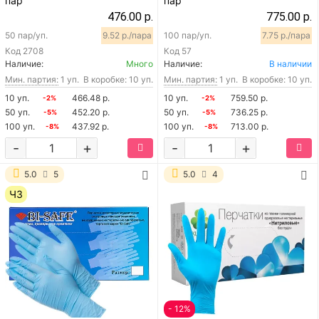
пар
пар
476.00 р.
775.00 р.
50 пар/уп.
9.52 р./пара
100 пар/уп.
7.75 р./пара
Код
2708
Код
57
Наличие:
Много
Наличие:
В наличии
Мин. партия:
1 уп.
В коробке: 10 уп.
Мин. партия:
1 уп.
В коробке: 10 уп.
10 уп.
466.48 р.
10 уп.
759.50 р.
-2%
-2%
50 уп.
452.20 р.
50 уп.
736.25 р.
-5%
-5%
100 уп.
437.92 р.
100 уп.
713.00 р.
-8%
-8%
-
+
-
+
5.0
5
5.0
4
ЧЗ
- 12%