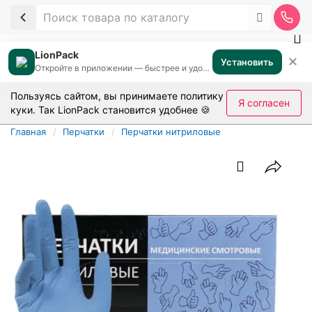
LionPack
✕
Установить
Откройте в приложении — быстрее и удобнее
Пользуясь сайтом, вы принимаете
политику
Я согласен
куки
. Так LionPack становится удобнее 🍪
Главная
Перчатки
Перчатки нитриловые