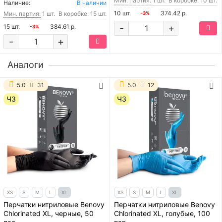
Мин. партия:
1 шт.
В коробке: 10 шт.
Наличие:
В наличии
10 шт.
374.42 р.
Мин. партия:
1 шт.
В коробке: 15 шт.
-3%
-
+
15 шт.
384.61 р.
-3%
-
+
Аналоги
5.0
31
5.0
12
ЧЗ
ЧЗ
XS
S
M
L
XL
XS
S
M
L
XL
Перчатки нитриловые Benovy
Перчатки нитриловые Benovy
Chlorinated XL, черные, 50
Chlorinated XL, голубые, 100