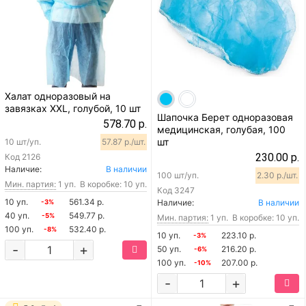
Халат одноразовый на
завязках XXL, голубой, 10 шт
Шапочка Берет одноразовая
578.70 р.
медицинская, голубая, 100
шт
10 шт/уп.
57.87 р./шт.
230.00 р.
Код
2126
Наличие:
В наличии
100 шт/уп.
2.30 р./шт.
Мин. партия:
1 уп.
В коробке: 10 уп.
Код
3247
10 уп.
561.34 р.
Наличие:
В наличии
-3%
40 уп.
549.77 р.
-5%
Мин. партия:
1 уп.
В коробке: 10 уп.
100 уп.
532.40 р.
-8%
10 уп.
223.10 р.
-3%
-
+
50 уп.
216.20 р.
-6%
100 уп.
207.00 р.
-10%
-
+