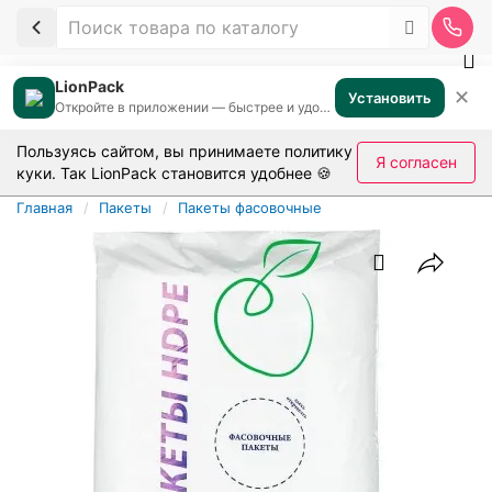
LionPack
✕
Установить
Откройте в приложении — быстрее и удобнее
Пользуясь сайтом, вы принимаете
политику
Я согласен
куки
. Так LionPack становится удобнее 🍪
Главная
Пакеты
Пакеты фасовочные