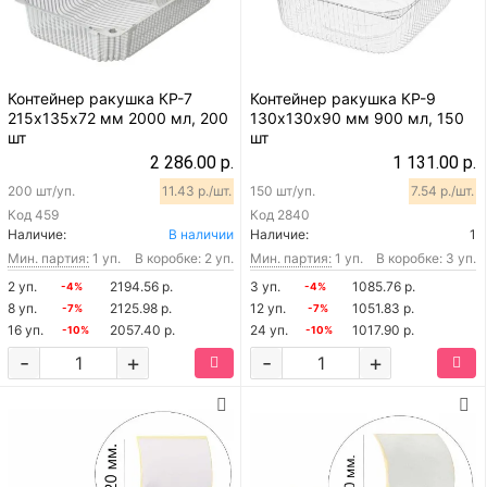
Контейнер ракушка КР-7
Контейнер ракушка КР-9
215х135х72 мм 2000 мл, 200
130х130х90 мм 900 мл, 150
шт
шт
2 286.00 р.
1 131.00 р.
200 шт/уп.
11.43 р./шт.
150 шт/уп.
7.54 р./шт.
Код
459
Код
2840
Наличие:
В наличии
Наличие:
1
Мин. партия:
1 уп.
В коробке: 2 уп.
Мин. партия:
1 уп.
В коробке: 3 уп.
2 уп.
2194.56 р.
3 уп.
1085.76 р.
-4%
-4%
8 уп.
2125.98 р.
12 уп.
1051.83 р.
-7%
-7%
16 уп.
2057.40 р.
24 уп.
1017.90 р.
-10%
-10%
-
+
-
+