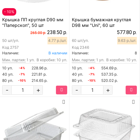
- 10%
Крышка ПП круглая D90 мм
Крышка бумажная круглая
"Паперскоп", 50 шт
D98 мм "Uni", 60 шт
238.50 р.
577.80 р.
265.00 р.
50 шт/уп.
4.77 р./шт.
60 шт/уп.
9.63 р./шт.
Код
2757
Код
2346
Наличие:
В наличии
Наличие:
8
Мин. партия:
1 уп.
В коробке: 10 уп.
Мин. партия:
1 уп.
В коробке: 10 уп.
10 уп.
228.96 р.
10 уп.
554.69 р.
-4%
-4%
40 уп.
221.81 р.
40 уп.
537.35 р.
-7%
-7%
80 уп.
214.65 р.
80 уп.
520.02 р.
-10%
-10%
-
+
-
+