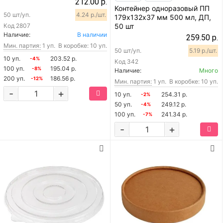
212.00 р.
Контейнер одноразовый ПП
50 шт/уп.
4.24 р./шт.
179х132х37 мм 500 мл, ДП,
Код
2807
50 шт
Наличие:
В наличии
259.50 р.
Мин. партия:
1 уп.
В коробке: 10 уп.
50 шт/уп.
5.19 р./шт.
10 уп.
203.52 р.
-4%
Код
342
100 уп.
195.04 р.
-8%
Наличие:
Много
200 уп.
186.56 р.
-12%
Мин. партия:
1 уп.
В коробке: 10 уп.
-
+
10 уп.
254.31 р.
-2%
50 уп.
249.12 р.
-4%
100 уп.
241.34 р.
-7%
-
+