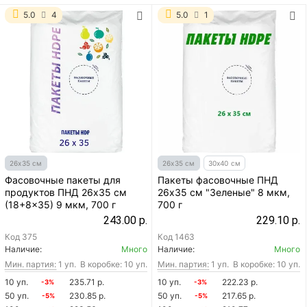
5.0
4
5.0
1
26х35 см
26х35 см
30х40 см
Фасовочные пакеты для
Пакеты фасовочные ПНД
продуктов ПНД 26х35 см
26х35 см "Зеленые" 8 мкм,
(18+8x35) 9 мкм, 700 г
700 г
243.00 р.
229.10 р.
Код
375
Код
1463
Наличие:
Много
Наличие:
Много
Мин. партия:
1 уп.
В коробке: 10 уп.
Мин. партия:
1 уп.
В коробке: 10 уп.
10 уп.
235.71 р.
10 уп.
222.23 р.
-3%
-3%
50 уп.
230.85 р.
50 уп.
217.65 р.
-5%
-5%