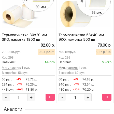
Термоэтикетка 30х20 мм
Термоэтикетка 58х40 мм
ЭКО, намотка 1800 шт
ЭКО, намотка 500 шт
82.00 р.
78.00 р.
2000 шт/рул.
0.04 р./шт.
500 шт/рул.
0.16 р./шт.
Код
298
Код
299
Наличие:
Много
Наличие:
Много
Мин. партия:
1 рул.
Мин. партия:
1 рул.
В коробке: 56 рул.
В коробке: 60 рул.
56 рул.
78.72 р.
60 рул.
74.88 р.
-4%
-4%
224 рул.
76.26 р.
240 рул.
72.54 р.
-7%
-7%
448 рул.
73.80 р.
480 рул.
70.20 р.
-10%
-10%
-
+
-
+
Аналоги