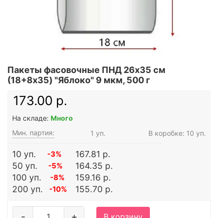
Пакеты фасовочные ПНД 26х35 см
(18+8x35) "Яблоко" 9 мкм, 500 г
173.00 р.
На складе:
Много
Мин. партия:
1 уп.
В коробке: 10 уп.
10 уп.
167.81 р.
-3%
50 уп.
164.35 р.
-5%
100 уп.
159.16 р.
-8%
200 уп.
155.70 р.
-10%
-
+
В корзину