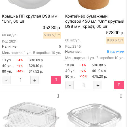
Крышка ПП круглая D98 мм
Контейнер бумажный
"Uni", 60 шт
суповой 450 мл "Uni" круглый
D98 мм, крафт, 60 шт
352.80 р.
528.00 р.
60 шт/уп.
5.88 р./шт.
60 шт/уп.
8.80 р./шт.
Код
2821
Наличие:
5
Код
2345
Наличие:
В наличии
Мин. партия:
1 уп.
В коробке: 10 уп.
Мин. партия:
1 уп.
В коробке: 10 уп.
10 уп.
338.69 р.
-4%
10 уп.
506.88 р.
40 уп.
328.10 р.
-4%
-7%
40 уп.
491.04 р.
80 уп.
317.52 р.
-7%
-10%
80 уп.
475.20 р.
-10%
-
+
-
+