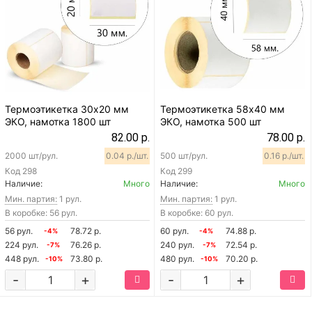
Термоэтикетка 30х20 мм
Термоэтикетка 58х40 мм
ЭКО, намотка 1800 шт
ЭКО, намотка 500 шт
82.00 р.
78.00 р.
2000 шт/рул.
0.04 р./шт.
500 шт/рул.
0.16 р./шт.
Код
298
Код
299
Наличие:
Много
Наличие:
Много
Мин. партия:
1 рул.
Мин. партия:
1 рул.
В коробке: 56 рул.
В коробке: 60 рул.
56 рул.
78.72 р.
60 рул.
74.88 р.
-4%
-4%
224 рул.
76.26 р.
240 рул.
72.54 р.
-7%
-7%
448 рул.
73.80 р.
480 рул.
70.20 р.
-10%
-10%
-
+
-
+