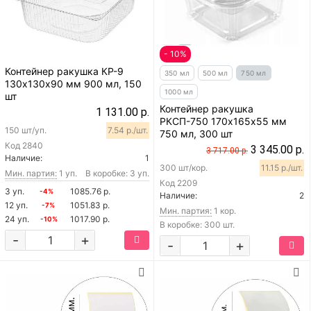
- 10%
Контейнер ракушка КР-9
350 мл
500 мл
750 мл
130х130х90 мм 900 мл, 150
1000 мл
шт
Контейнер ракушка
1 131.00 р.
РКСП-750 170х165х55 мм
150 шт/уп.
7.54 р./шт.
750 мл, 300 шт
Код
2840
3 345.00 р.
3 717.00 р.
Наличие:
1
300 шт/кор.
11.15 р./шт.
Мин. партия:
1 уп.
В коробке: 3 уп.
Код
2209
3 уп.
1085.76 р.
-4%
Наличие:
2
12 уп.
1051.83 р.
-7%
Мин. партия:
1 кор.
24 уп.
1017.90 р.
-10%
В коробке: 300 шт.
-
+
-
+