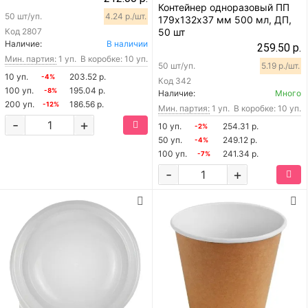
Контейнер одноразовый ПП
50 шт/уп.
4.24 р./шт.
179х132х37 мм 500 мл, ДП,
Код
2807
50 шт
Наличие:
В наличии
259.50 р.
Мин. партия:
1 уп.
В коробке: 10 уп.
50 шт/уп.
5.19 р./шт.
10 уп.
203.52 р.
-4%
Код
342
100 уп.
195.04 р.
-8%
Наличие:
Много
200 уп.
186.56 р.
-12%
Мин. партия:
1 уп.
В коробке: 10 уп.
-
+
10 уп.
254.31 р.
-2%
50 уп.
249.12 р.
-4%
100 уп.
241.34 р.
-7%
-
+