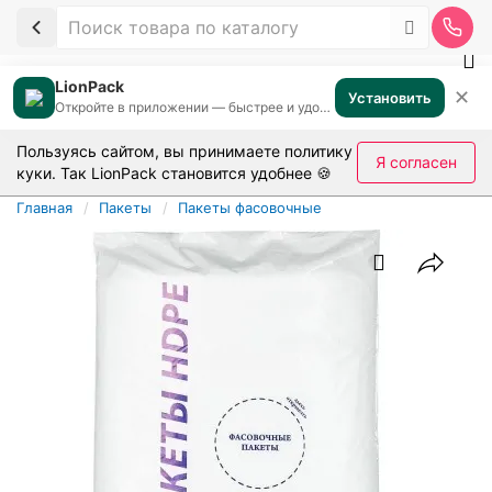
LionPack
✕
Установить
Откройте в приложении — быстрее и удобнее
Пользуясь сайтом, вы принимаете
политику
Я согласен
куки
. Так LionPack становится удобнее 🍪
Главная
Пакеты
Пакеты фасовочные