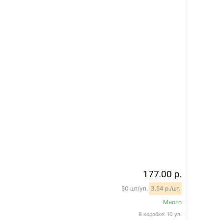
177.00 р.
50 шт/уп.
3.54 р./шт.
Много
В коробке: 10 уп.