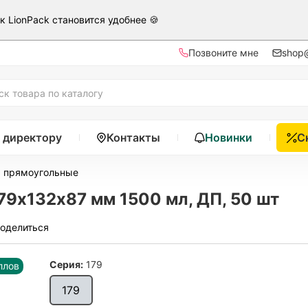
ак LionPack становится удобнее 🍪
Позвоните мне
shop@
 директору
Контакты
Новинки
С
ы прямоугольные
9х132х87 мм 1500 мл, ДП, 50 шт
оделиться
Серия:
179
ллов
179