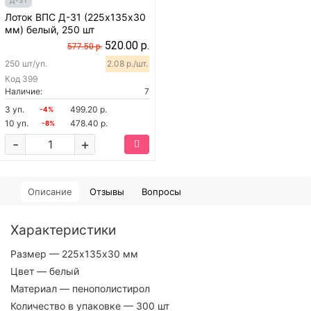
Лоток ВПС Д-31 (225х135х30
мм) белый, 250 шт
520.00 р.
577.50 р.
250 шт/уп.
2.08 р./шт.
Код
399
Наличие:
7
3 уп.
499.20 р.
-4%
10 уп.
478.40 р.
-8%
-
+
Описание
Отзывы
Вопросы
Характеристики
Размер
— 225х135х30 мм
Цвет
— белый
Материал
— пенополистирол
Количество в упаковке
— 300 шт