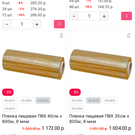
48 шт.
151.59 р.
-7%
9 шт.
283.20 р.
-4%
96 шт.
146.70 р.
-10%
36 шт.
274.35 р.
-7%
-
+
72 шт.
265.50 р.
-10%
-
+
- 6%
- 8%
45x800
35x800
40x800
45x800
35x800
40x800
43x800
43x800
Пленка пищевая ПВХ 40см x
Пленка пищевая ПВХ 35см x
800м, 9 мкм
800м, 9 мкм
1 172.00 р.
1 004.00 р.
1 253.00 р.
1 091.00 р.