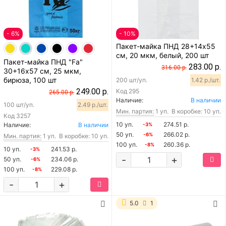
- 6%
- 10%
Пакет-майка ПНД 28+14х55
см, 20 мкм, белый, 200 шт
Пакет-майка ПНД "Fa"
283.00 р.
316.00 р.
30+16х57 см, 25 мкм,
бирюза, 100 шт
200 шт/уп.
1.42 р./шт.
249.00 р.
Код
295
265.00 р.
Наличие:
В наличии
100 шт/уп.
2.49 р./шт.
Мин. партия:
1 уп.
В коробке: 10 уп.
Код
3257
10 уп.
274.51 р.
Наличие:
В наличии
-3%
50 уп.
266.02 р.
-6%
Мин. партия:
1 уп.
В коробке: 10 уп.
100 уп.
260.36 р.
-8%
10 уп.
241.53 р.
-3%
-
+
50 уп.
234.06 р.
-6%
100 уп.
229.08 р.
-8%
-
+
5.0
1