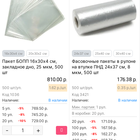
16х30х4 см
20х30х2 см
24х37 см
25х40 см
30х40 см
Пакет БОПП 16х30х4 см,
Фасовочные пакеты в рулоне
закладное дно, 25 мкм, 500
на втулке ПНД 24х37 см, 8
шт
мкм, 500 шт
810.00 р.
176.38 р.
500 шт/уп.
1.62 р./шт.
500 шт/рул.
0.35 р./шт.
Код
1036
Код
3421
Наличие:
В наличии
Наличие:
В наличии
Мин. партия:
1 рул.
5 уп.
769.50 р.
-5%
В коробке: 20 рул.
10 уп.
745.20 р.
-8%
20 уп.
729.00 р.
-10%
20 рул.
171.09 р.
-3%
100 рул.
167.56 р.
-5%
-
+
200 рул.
162.27 р.
-8%