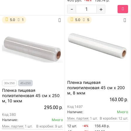
400 рул.
158.74 р.
-10%
-
+
5.0
1
5.0
5
Пленка пищевая
30x250
45x250
полиэтиленовая 45 см x 200
Пленка пищевая
м, 8 мкм
полиэтиленовая 45 см x 250
163.00 р.
м, 10 мкм
Код
1497
295.00 р.
Наличие:
Много
Код
380
Мин. партия:
1 шт.
В коробке: 12 шт.
Наличие:
Много
12 шт.
156.48 р.
Мин. партия:
1 шт.
В коробке: 9 шт.
-4%