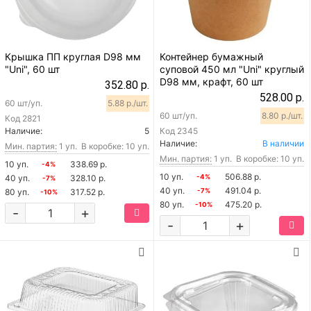
Крышка ПП круглая D98 мм
Контейнер бумажный
"Uni", 60 шт
суповой 450 мл "Uni" круглый
D98 мм, крафт, 60 шт
352.80 р.
528.00 р.
60 шт/уп.
5.88 р./шт.
60 шт/уп.
8.80 р./шт.
Код
2821
Наличие:
5
Код
2345
Наличие:
В наличии
Мин. партия:
1 уп.
В коробке: 10 уп.
Мин. партия:
1 уп.
В коробке: 10 уп.
10 уп.
338.69 р.
-4%
10 уп.
506.88 р.
40 уп.
328.10 р.
-4%
-7%
40 уп.
491.04 р.
80 уп.
317.52 р.
-7%
-10%
80 уп.
475.20 р.
-10%
-
+
-
+