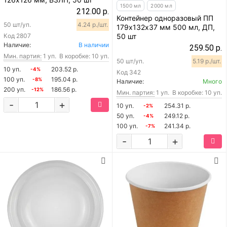
1500 мл
2000 мл
212.00 р.
Контейнер одноразовый ПП
50 шт/уп.
4.24 р./шт.
179х132х37 мм 500 мл, ДП,
Код
2807
50 шт
Наличие:
В наличии
259.50 р.
Мин. партия:
1 уп.
В коробке: 10 уп.
50 шт/уп.
5.19 р./шт.
10 уп.
203.52 р.
-4%
Код
342
100 уп.
195.04 р.
-8%
Наличие:
Много
200 уп.
186.56 р.
-12%
Мин. партия:
1 уп.
В коробке: 10 уп.
-
+
10 уп.
254.31 р.
-2%
50 уп.
249.12 р.
-4%
100 уп.
241.34 р.
-7%
-
+