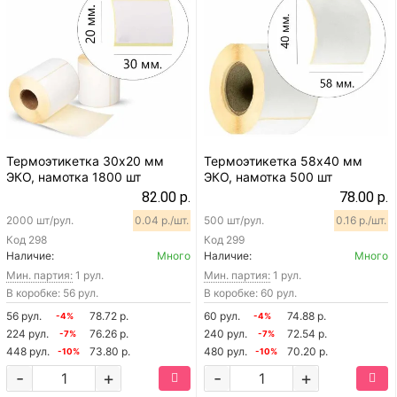
Термоэтикетка 30х20 мм
Термоэтикетка 58х40 мм
ЭКО, намотка 1800 шт
ЭКО, намотка 500 шт
82.00 р.
78.00 р.
2000 шт/рул.
0.04 р./шт.
500 шт/рул.
0.16 р./шт.
Код
298
Код
299
Наличие:
Много
Наличие:
Много
Мин. партия:
1 рул.
Мин. партия:
1 рул.
В коробке: 56 рул.
В коробке: 60 рул.
56 рул.
78.72 р.
60 рул.
74.88 р.
-4%
-4%
224 рул.
76.26 р.
240 рул.
72.54 р.
-7%
-7%
448 рул.
73.80 р.
480 рул.
70.20 р.
-10%
-10%
-
+
-
+