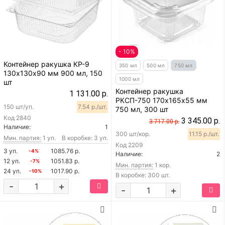
- 10%
Контейнер ракушка КР-9
350 мл
500 мл
750 мл
130х130х90 мм 900 мл, 150
1000 мл
шт
Контейнер ракушка
1 131.00 р.
РКСП-750 170х165х55 мм
150 шт/уп.
7.54 р./шт.
750 мл, 300 шт
Код
2840
3 345.00 р.
3 717.00 р.
Наличие:
1
300 шт/кор.
11.15 р./шт.
Мин. партия:
1 уп.
В коробке: 3 уп.
Код
2209
3 уп.
1085.76 р.
-4%
Наличие:
2
12 уп.
1051.83 р.
-7%
Мин. партия:
1 кор.
24 уп.
1017.90 р.
-10%
В коробке: 300 шт.
-
+
-
+