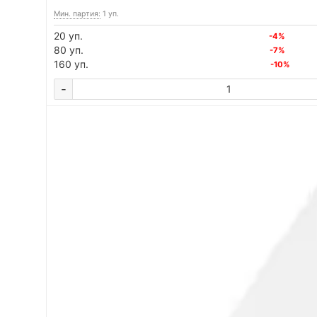
Мин. партия:
1 уп.
20 уп.
-4%
80 уп.
-7%
160 уп.
-10%
-