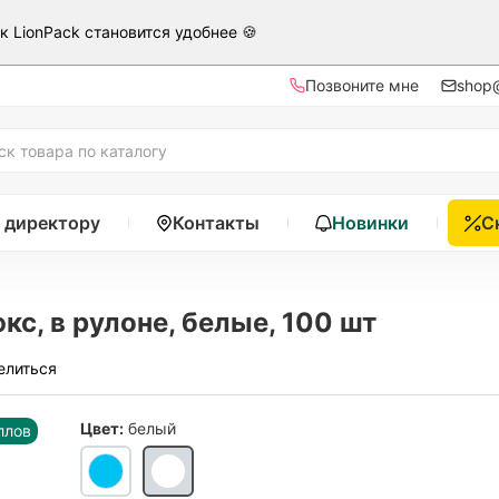
ак LionPack становится удобнее 🍪
Позвоните мне
shop@
 директору
Контакты
Новинки
С
, в рулоне, белые, 100 шт
елиться
Цвет:
белый
ллов