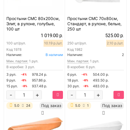
Простыни СМС 80х200см,
Простыни СМС 70х80см,
Элит, в рулоне, голубые,
Стандарт, в рулоне, белые,
100 шт
250 шт
1 019.00 р.
525.00 р.
100 шт/рул.
10.19 р./шт.
250 шт/рул.
2.10 р./шт.
Код
1978
Код
1982
Наличие:
В наличии
Наличие:
2
Мин. партия:
1 рул.
Мин. партия:
1 рул.
В коробке: 3 рул.
В коробке: 6 рул.
3 рул.
978.24 р.
6 рул.
504.00 р.
-4%
-4%
9 рул.
957.86 р.
18 рул.
493.50 р.
-6%
-6%
15 рул.
937.48 р.
30 рул.
483.00 р.
-8%
-8%
-
+
-
+
Под заказ
Под заказ
5.0
24
5.0
1