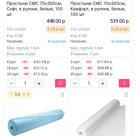
Простыни СМС 70х200см,
Простыни СМС 70х200см,
Софт, в рулоне, белые, 100
Комфорт, в рулоне, белые,
шт
100 шт
448.00 р.
539.00 р.
100 шт/рул.
4.48 р./шт.
100 шт/рул.
5.39 р./шт.
Код
3158
Код
3159
Наличие:
В наличии
Наличие:
В наличии
Мин. партия:
1 рул.
Мин. партия:
1 рул.
В коробке: 6 рул.
В коробке: 5 рул.
6 рул.
430.08 р.
5 рул.
517.44 р.
-4%
-4%
18 рул.
421.12 р.
15 рул.
506.66 р.
-6%
-6%
30 рул.
412.16 р.
25 рул.
495.88 р.
-8%
-8%
-
+
-
+
5.0
1