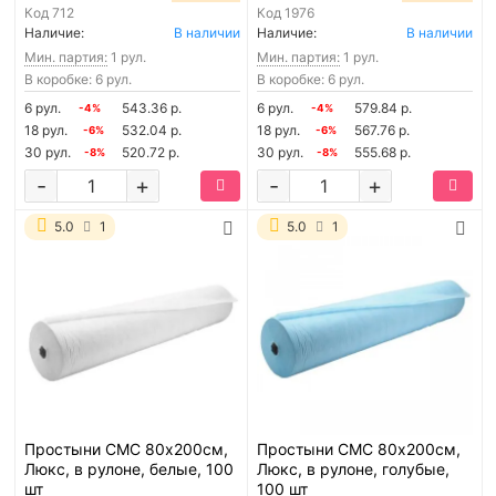
Код
712
Код
1976
Наличие:
В наличии
Наличие:
В наличии
Мин. партия:
1 рул.
Мин. партия:
1 рул.
В коробке: 6 рул.
В коробке: 6 рул.
6 рул.
543.36 р.
6 рул.
579.84 р.
-4%
-4%
18 рул.
532.04 р.
18 рул.
567.76 р.
-6%
-6%
30 рул.
520.72 р.
30 рул.
555.68 р.
-8%
-8%
-
+
-
+
5.0
1
5.0
1
Простыни СМС 80х200см,
Простыни СМС 80х200см,
Люкс, в рулоне, белые, 100
Люкс, в рулоне, голубые,
шт
100 шт