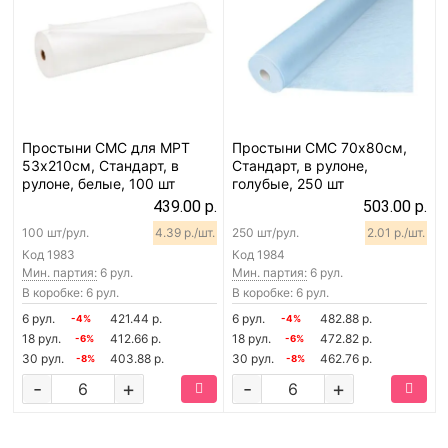
Простыни СМС для МРТ
Простыни СМС 70х80см,
53х210см, Стандарт, в
Стандарт, в рулоне,
рулоне, белые, 100 шт
голубые, 250 шт
439.00 р.
503.00 р.
100 шт/рул.
4.39 р./шт.
250 шт/рул.
2.01 р./шт.
Код
1983
Код
1984
Мин. партия:
6 рул.
Мин. партия:
6 рул.
В коробке: 6 рул.
В коробке: 6 рул.
6 рул.
421.44 р.
6 рул.
482.88 р.
-4%
-4%
18 рул.
412.66 р.
18 рул.
472.82 р.
-6%
-6%
30 рул.
403.88 р.
30 рул.
462.76 р.
-8%
-8%
-
+
-
+