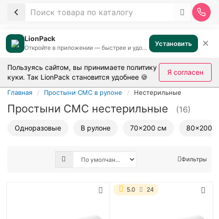
LionPack
✕
Установить
Откройте в приложении — быстрее и удобнее
Пользуясь сайтом, вы принимаете
политику
Я согласен
куки
. Так LionPack становится удобнее 🍪
Главная
Простыни СМС в рулоне
Нестерильные
Простыни СМС нестерильные
(16)
Одноразовые
В рулоне
70x200 см
80x200 
Фильтры
5.0
24