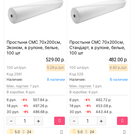
Простыни СМС 70х200см,
Простыни СМС 70х200см,
Эконом, в рулоне, белые,
Стандарт, в рулоне, белые,
100 шт
100 шт
529.00 р.
482.00 р.
100 шт/рул.
5.29 р./шт.
100 шт/рул.
4.82 р./шт.
Код
2561
Код
529
Наличие:
В наличии
Наличие:
В наличии
Мин. партия:
1 рул.
Мин. партия:
1 рул.
В коробке: 6 рул.
В коробке: 6 рул.
6 рул.
507.84 р.
6 рул.
462.72 р.
-4%
-4%
18 рул.
497.26 р.
18 рул.
453.08 р.
-6%
-6%
30 рул.
486.68 р.
30 рул.
443.44 р.
-8%
-8%
-
+
-
+
5.0
24
5.0
24