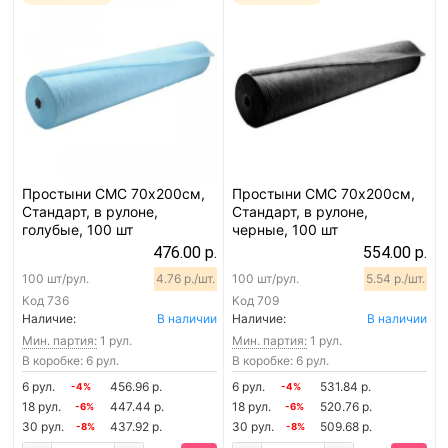
Простыни СМС 70х200см,
Простыни СМС 70х200см,
Стандарт, в рулоне,
Стандарт, в рулоне,
голубые, 100 шт
черные, 100 шт
476.00 р.
554.00 р.
100 шт/рул.
4.76 р./шт.
100 шт/рул.
5.54 р./шт.
Код
736
Код
709
Наличие:
В наличии
Наличие:
В наличии
Мин. партия:
1 рул.
Мин. партия:
1 рул.
В коробке: 6 рул.
В коробке: 6 рул.
6 рул.
456.96 р.
6 рул.
531.84 р.
-4%
-4%
18 рул.
447.44 р.
18 рул.
520.76 р.
-6%
-6%
30 рул.
437.92 р.
30 рул.
509.68 р.
-8%
-8%