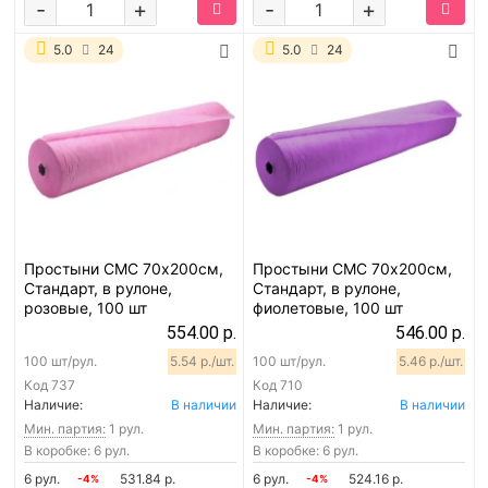
-
+
-
+
5.0
24
5.0
24
Простыни СМС 70х200см,
Простыни СМС 70х200см,
Стандарт, в рулоне,
Стандарт, в рулоне,
розовые, 100 шт
фиолетовые, 100 шт
554.00 р.
546.00 р.
100 шт/рул.
5.54 р./шт.
100 шт/рул.
5.46 р./шт.
Код
737
Код
710
Наличие:
В наличии
Наличие:
В наличии
Мин. партия:
1 рул.
Мин. партия:
1 рул.
В коробке: 6 рул.
В коробке: 6 рул.
6 рул.
531.84 р.
6 рул.
524.16 р.
-4%
-4%