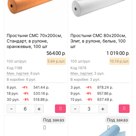
Простыни СМС 70х200см,
Простыни СМС 80х200см,
Стандарт, в рулоне,
Элит, в рулоне, белые, 100
оранжевые, 100 шт
шт
564.00 р.
1 019.00 р.
100 шт/рул.
5.64 р./шт.
100 шт/рул.
10.19 р./шт.
Код
1188
Код
1979
Мин. партия:
6 рул.
Мин. партия:
3 рул.
В коробке: 6 рул.
В коробке: 3 рул.
6 рул.
541.44 р.
3 рул.
978.24 р.
-4%
-4%
18 рул.
530.16 р.
9 рул.
957.86 р.
-6%
-6%
30 рул.
518.88 р.
15 рул.
937.48 р.
-8%
-8%
-
+
-
+
Под заказ
Под заказ