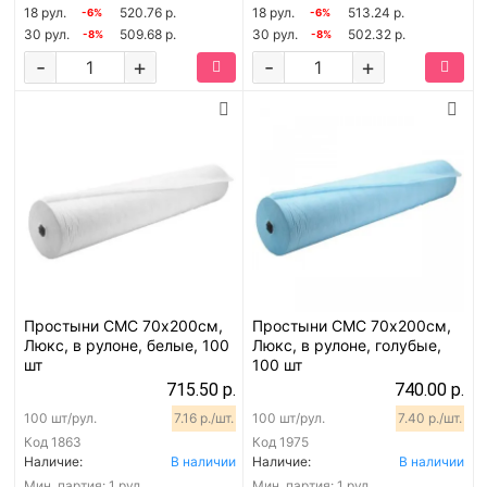
18 рул.
520.76 р.
18 рул.
513.24 р.
-6%
-6%
30 рул.
509.68 р.
30 рул.
502.32 р.
-8%
-8%
-
+
-
+
Простыни СМС 70х200см,
Простыни СМС 70х200см,
Люкс, в рулоне, белые, 100
Люкс, в рулоне, голубые,
шт
100 шт
715.50 р.
740.00 р.
100 шт/рул.
7.16 р./шт.
100 шт/рул.
7.40 р./шт.
Код
1863
Код
1975
Наличие:
В наличии
Наличие:
В наличии
Мин. партия:
1 рул.
Мин. партия:
1 рул.