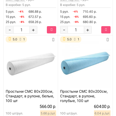
В коробке: 5 рул.
В коробке: 5 рул.
5 рул.
686.88 р.
5 рул.
710.40 р.
-4%
-4%
15 рул.
672.57 р.
15 рул.
695.60 р.
-6%
-6%
25 рул.
658.26 р.
25 рул.
680.80 р.
-8%
-8%
-
+
-
+
5.0
1
5.0
1
Простыни СМС 80х200см,
Простыни СМС 80х200см,
Стандарт, в рулоне, белые,
Стандарт, в рулоне,
100 шт
голубые, 100 шт
566.00 р.
604.00 р.
100 шт/рул.
5.66 р./шт.
100 шт/рул.
6.04 р./шт.