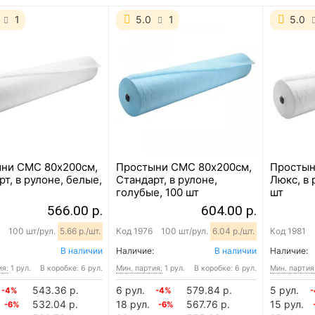
1
5.0
1
5.0
ни СМС 80х200см,
Простыни СМС 80х200см,
Простын
т, в рулоне, белые,
Стандарт, в рулоне,
Люкс, в 
голубые, 100 шт
шт
566.00 р.
604.00 р.
100 шт/рул.
5.66 р./шт.
Код
1976
100 шт/рул.
6.04 р./шт.
Код
1981
В наличии
Наличие:
В наличии
Наличие:
ия:
1 рул.
В коробке: 6 рул.
Мин. партия:
1 рул.
В коробке: 6 рул.
Мин. партия
543.36 р.
6 рул.
579.84 р.
5 рул.
-4%
-4%
532.04 р.
18 рул.
567.76 р.
15 рул.
-6%
-6%