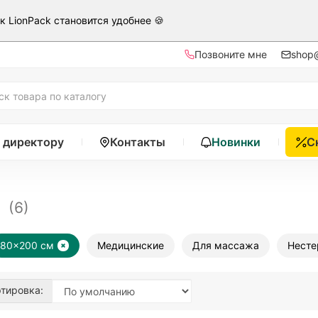
ак LionPack становится удобнее 🍪
Позвоните мне
shop@
 директору
Контакты
Новинки
С
м
(6)
80x200 см
Медицинские
Для массажа
Несте
тировка: