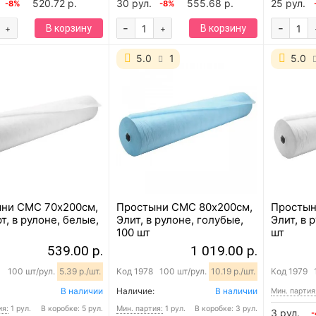
520.72 р.
30 рул.
555.68 р.
25 рул.
-8%
-8%
-
-
В корзину
В корзину
+
+
5.0
1
5.0
ни СМС 70х200см,
Простыни СМС 80х200см,
Простын
, в рулоне, белые,
Элит, в рулоне, голубые,
Элит, в 
100 шт
шт
539.00 р.
1 019.00 р.
100 шт/рул.
5.39 р./шт.
Код
1978
100 шт/рул.
10.19 р./шт.
Код
1979
В наличии
Наличие:
В наличии
Мин. партия
ия:
1 рул.
В коробке: 5 рул.
Мин. партия:
1 рул.
В коробке: 3 рул.
3 рул.