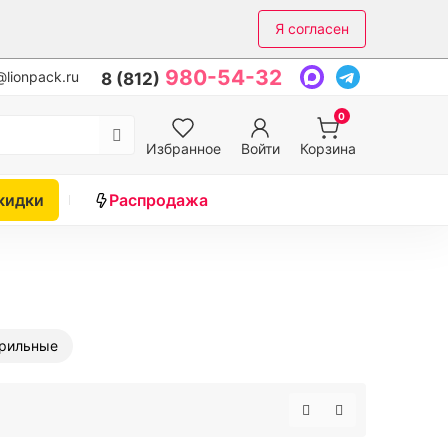
Я согласен
980-54-32
lionpack.ru
8 (812)
0
Избранное
Войти
Корзина
кидки
Распродажа
рильные