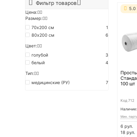
Фильтр товаров
5.0
Цена:
Размер:
70х200 см
1
80х200 см
6
Цвет:
голубой
3
белый
4
Просты
Тип:
Стандар
медицинские (РУ)
7
100 шт
Код
712
Наличие:
Мин. парт
6 рул.
18 рул.