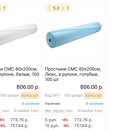
1
5.0
1
и СМС 80х200см,
Простыни СМС 80х200см,
рулоне, белые, 100
Люкс, в рулоне, голубые,
100 шт
806.00 р.
806.00 р.
100 шт/рул.
8.06 р./шт.
Код
1977
100 шт/рул.
8.06 р./шт.
В наличии
Наличие:
В наличии
:
1 рул.
В коробке: 5 рул.
Мин. партия:
1 рул.
В коробке: 5 рул.
773.76 р.
5 рул.
773.76 р.
-4%
-4%
757.64 р.
15 рул.
757.64 р.
-6%
-6%