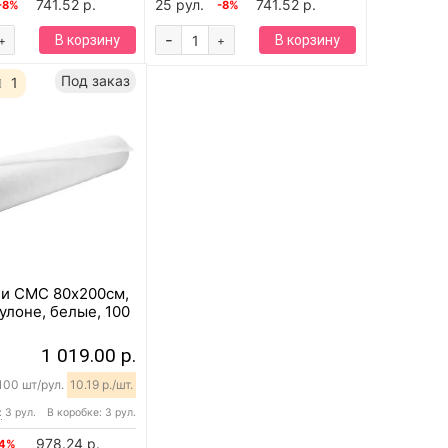
741.52 р.
25 рул.
741.52 р.
-8%
-8%
-
В корзину
В корзину
+
+
Под заказ
1
и СМС 80х200см,
рулоне, белые, 100
1 019.00 р.
100 шт/рул.
10.19 р./шт.
:
3 рул.
В коробке: 3 рул.
978.24 р.
-4%