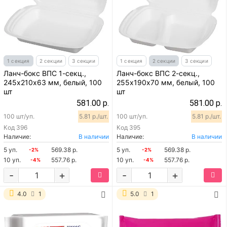
1 секция
2 секции
3 секции
1 секция
2 секции
3 секции
Ланч-бокс ВПС 1-секц.,
Ланч-бокс ВПС 2-секц.,
245х210х63 мм, белый, 100
255х190х70 мм, белый, 100
шт
шт
581.00 р.
581.00 р.
100 шт/уп.
5.81 р./шт.
100 шт/уп.
5.81 р./шт.
Код
396
Код
395
Наличие:
В наличии
Наличие:
В наличии
5 уп.
569.38 р.
5 уп.
569.38 р.
-2%
-2%
10 уп.
557.76 р.
10 уп.
557.76 р.
-4%
-4%
-
+
-
+
4.0
1
5.0
1