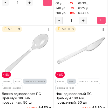
-
+
60 уп.
68.39 р.
-3%
240 уп.
66.27 р.
-6%
600 уп.
63.45 р.
-10%
-
+
5.0
3
5.0
3
- 5%
- 8%
вилка
нож
ложка столовая
вилка
нож
ложка столовая
ложка чайная
ложка чайная
Ложка одноразовая ПС
Нож одноразовый ПС
Премиум 180 мм,
Премиум 180 мм,
прозрачная, 50 шт
прозрачный, 50 шт
64.50 р.
68.50 р.