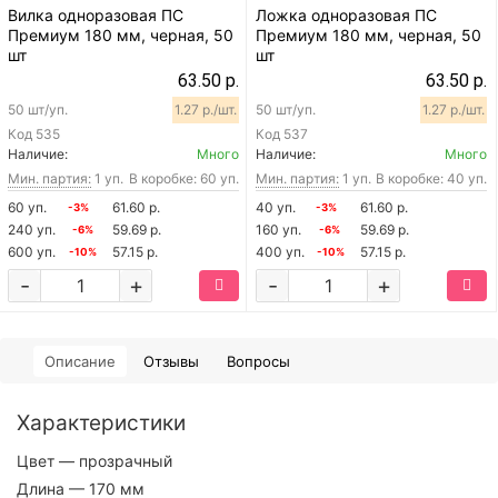
Вилка одноразовая ПС
Ложка одноразовая ПС
Премиум 180 мм, черная, 50
Премиум 180 мм, черная, 50
шт
шт
63.50 р.
63.50 р.
50 шт/уп.
1.27 р./шт.
50 шт/уп.
1.27 р./шт.
Код
535
Код
537
Наличие:
Много
Наличие:
Много
Мин. партия:
1 уп.
В коробке: 60 уп.
Мин. партия:
1 уп.
В коробке: 40 уп.
60 уп.
61.60 р.
40 уп.
61.60 р.
-3%
-3%
240 уп.
59.69 р.
160 уп.
59.69 р.
-6%
-6%
600 уп.
57.15 р.
400 уп.
57.15 р.
-10%
-10%
-
+
-
+
Описание
Отзывы
Вопросы
Характеристики
Цвет
— прозрачный
Длина
— 170 мм