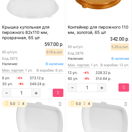
Крышка купольная для
Контейнер для пирожного 110
пирожного 82х110 мм,
мм, золотой, 65 шт
прозрачная, 65 шт
342.00 р.
597.00 р.
65 шт/уп.
5.26 р./шт.
65 шт/уп.
9.18 р./шт.
Код
2876
Код
2875
Наличие:
В наличии
Наличие:
В наличии
Мин. партия:
1 уп.
В коробке: 12 уп.
Мин. партия:
1 уп.
В коробке: 6 уп.
12 уп.
328.32 р.
-4%
6 уп.
573.12 р.
-4%
60 уп.
314.64 р.
-8%
30 уп.
549.24 р.
-8%
-
+
-
+
5.0
4
5.0
4