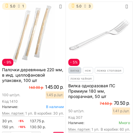
5.0
1
5.0
3
- 9%
- 5%
Палочки деревянные 220 мм,
вилка
нож
ложка столовая
в инд. целлофановой
ложка чайная
упаковке, 100 шт
Вилка одноразовая ПС
145.00 р.
160.00 р.
Премиум 180 мм,
100 шт/уп.
1.45 р./шт.
прозрачная, 50 шт
Код
1410
70.50 р.
74.50 р.
Наличие:
В наличии
50 шт/уп.
1.41 р./шт.
Мин. партия:
1 уп.
В коробке: 30 уп.
Код
307
30 уп.
137.75 р.
-5%
Наличие:
Много
150 уп.
130.50 р.
-10%
Мин. партия:
1 уп.
В коробке: 60 уп.