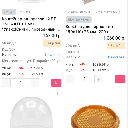
250 мл
500 мл
200х140х80 мм
215х150х60 мм
Контейнер одноразовый ПП
150х110х75 мм
250 мл D101 мм
Коробка для пирожного
"УпаксЮнити", прозрачный,
150х110х75 мм, 200 шт
50 шт
152.00 р.
1 068.00 р.
50 шт/уп.
3.04 р./шт.
200 шт/уп.
5.34 р./шт.
Код
367
Код
510
Наличие:
В наличии
Наличие:
В наличии
Мин. партия:
1 уп.
В коробке: 20 уп.
4 уп.
1035.96 р.
-3%
20 уп.
142.88 р.
-6%
8 уп.
1003.92 р.
-6%
80 уп.
136.80 р.
-10%
-
+
-
+