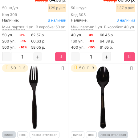
68.00 р.
74.50 р.
50 шт/уп.
1.29 р./шт.
50 шт/уп.
1.37 р./шт.
Код
309
Код
308
Наличие:
В наличии
Наличие:
В наличии
Мин. партия:
1 уп.
В коробке: 50 уп.
Мин. партия:
1 уп.
В коробке: 40 уп.
50 уп.
62.57 р.
40 уп.
66.45 р.
-3%
-3%
200 уп.
60.63 р.
160 уп.
64.39 р.
-6%
-6%
500 уп.
58.05 р.
400 уп.
61.65 р.
-10%
-10%
-
+
-
+
5.0
3
5.0
3
вилка
нож
ложка столовая
вилка
нож
ложка столовая