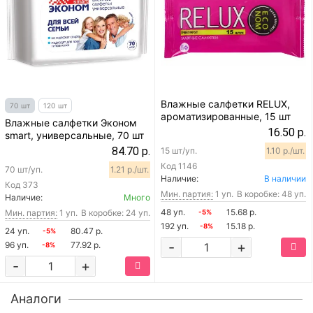
Влажные салфетки RELUX,
70 шт
120 шт
ароматизированные, 15 шт
Влажные салфетки Эконом
16.50 р.
smart, универсальные, 70 шт
84.70 р.
15 шт/уп.
1.10 р./шт.
Код
1146
70 шт/уп.
1.21 р./шт.
Наличие:
В наличии
Код
373
Мин. партия:
1 уп.
В коробке: 48 уп.
Наличие:
Много
48 уп.
15.68 р.
Мин. партия:
1 уп.
В коробке: 24 уп.
-5%
192 уп.
15.18 р.
-8%
24 уп.
80.47 р.
-5%
-
+
96 уп.
77.92 р.
-8%
-
+
Аналоги