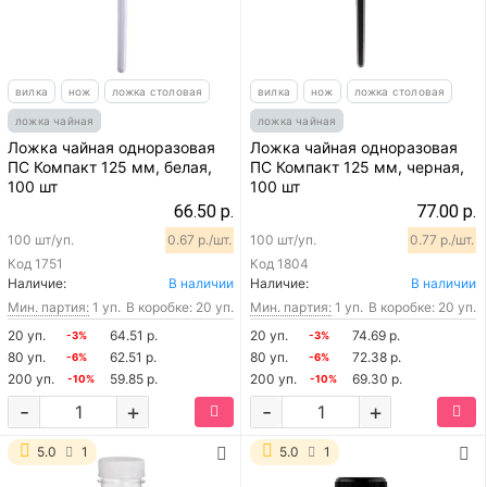
вилка
нож
ложка столовая
вилка
нож
ложка столовая
ложка чайная
ложка чайная
Ложка чайная одноразовая
Ложка чайная одноразовая
ПС Компакт 125 мм, белая,
ПС Компакт 125 мм, черная,
100 шт
100 шт
66.50 р.
77.00 р.
100 шт/уп.
0.67 р./шт.
100 шт/уп.
0.77 р./шт.
Код
1751
Код
1804
Наличие:
В наличии
Наличие:
В наличии
Мин. партия:
1 уп.
В коробке: 20 уп.
Мин. партия:
1 уп.
В коробке: 20 уп.
20 уп.
64.51 р.
20 уп.
74.69 р.
-3%
-3%
80 уп.
62.51 р.
80 уп.
72.38 р.
-6%
-6%
200 уп.
59.85 р.
200 уп.
69.30 р.
-10%
-10%
-
+
-
+
5.0
1
5.0
1