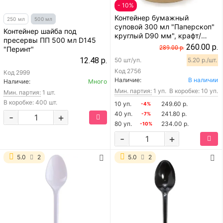
- 10%
Контейнер бумажный
250 мл
500 мл
суповой 300 мл "Паперскоп"
Контейнер шайба под
круглый D90 мм", крафт/
пресервы ПП 500 мл D145
белый, 50 шт
260.00 р.
289.00 р.
"Перинт"
12.48 р.
50 шт/уп.
5.20 р./шт.
Код
2756
Код
2999
Наличие:
В наличии
Наличие:
Много
Мин. партия:
1 уп.
В коробке: 10 уп.
Мин. партия:
1 шт.
В коробке: 400 шт.
10 уп.
249.60 р.
-4%
40 уп.
241.80 р.
-7%
-
+
80 уп.
234.00 р.
-10%
-
+
5.0
2
5.0
2