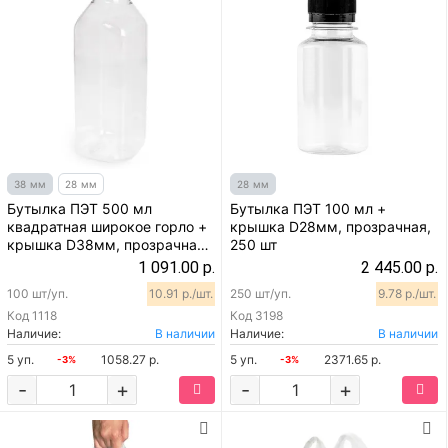
38 мм
28 мм
28 мм
Бутылка ПЭТ 500 мл
Бутылка ПЭТ 100 мл +
квадратная широкое горло +
крышка D28мм, прозрачная,
крышка D38мм, прозрачная,
250 шт
100 шт
1 091.00 р.
2 445.00 р.
100 шт/уп.
10.91 р./шт.
250 шт/уп.
9.78 р./шт.
Код
1118
Код
3198
Наличие:
В наличии
Наличие:
В наличии
5 уп.
1058.27 р.
5 уп.
2371.65 р.
-3%
-3%
-
+
-
+