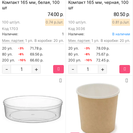
Компакт 165 мм, белая, 100
Компакт 165 мм, черная, 100
шт
шт
74.00 р.
80.50 р.
100 шт/уп.
0.74 р./шт.
100 шт/уп.
0.81 р./шт.
Код
1703
Код
3036
Наличие:
1
Наличие:
В наличии
Мин. партия:
1 уп.
В коробке: 20 уп.
Мин. партия:
1 уп.
В коробке: 20 уп.
20 уп.
71.78 р.
20 уп.
78.09 р.
-3%
-3%
80 уп.
69.56 р.
80 уп.
75.67 р.
-6%
-6%
200 уп.
66.60 р.
200 уп.
72.45 р.
-10%
-10%
-
+
-
+