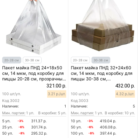
20-28 см
30-38 см
20-28 см
30-38 см
Пакет майка ПНД 24+18х50
Пакет майка ПНД 32+24х60
см, 14 мкм, под коробку для
см, 14 мкм, под коробку для
пиццы 20-28 см, прозрачный,
пиццы 30-38 см,
100 шт
прозрачный, 100 шт
321.00 р.
432.00 р.
100 шт/уп.
3.21 р./шт.
100 шт/уп.
4.32 р./шт.
Код
3002
Код
3003
Наличие:
1
Наличие:
5
Мин. партия:
1 уп.
В коробке: 5 уп.
Мин. партия:
1 уп.
В коробке: 10 уп.
5 уп.
311.37 р.
10 уп.
419.04 р.
-3%
-3%
25 уп.
301.74 р.
50 уп.
406.08 р.
-6%
-6%
50 уп.
295.32 р.
100 уп.
397.44 р.
-8%
-8%