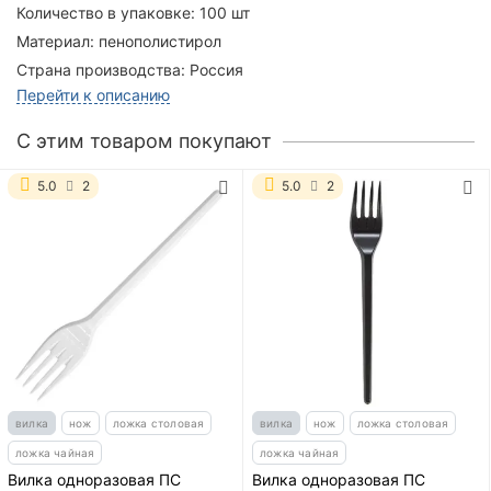
Количество в упаковке:
100 шт
Материал:
пенополистирол
Страна производства:
Россия
Перейти к описанию
C этим товаром покупают
5.0
2
5.0
2
вилка
нож
ложка столовая
вилка
нож
ложка столовая
ложка чайная
ложка чайная
Вилка одноразовая ПС
Вилка одноразовая ПС