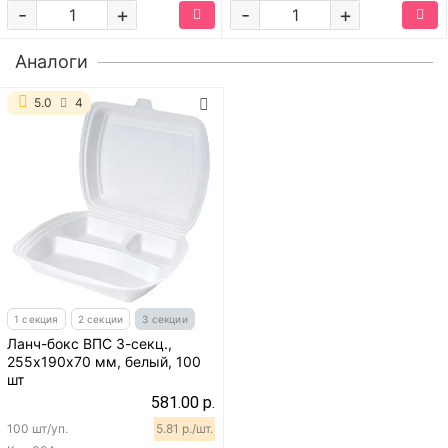
-
+
-
+
Аналоги
5.0
4
1 секция
2 секции
3 секции
Ланч-бокс ВПС 3-секц.,
255х190х70 мм, белый, 100
шт
581.00 р.
100 шт/уп.
5.81 р./шт.