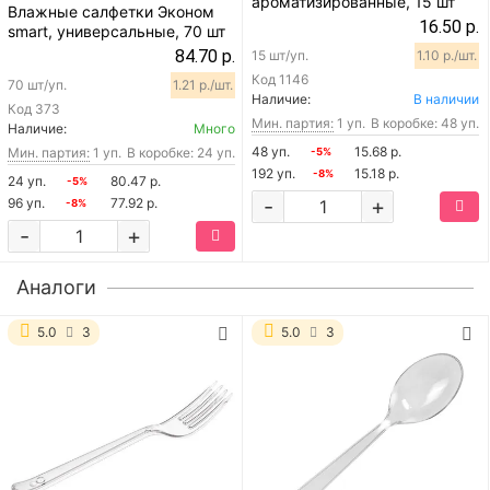
ароматизированные, 15 шт
Влажные салфетки Эконом
16.50 р.
smart, универсальные, 70 шт
84.70 р.
15 шт/уп.
1.10 р./шт.
Код
1146
70 шт/уп.
1.21 р./шт.
Наличие:
В наличии
Код
373
Мин. партия:
1 уп.
В коробке: 48 уп.
Наличие:
Много
48 уп.
15.68 р.
Мин. партия:
1 уп.
В коробке: 24 уп.
-5%
192 уп.
15.18 р.
-8%
24 уп.
80.47 р.
-5%
-
+
96 уп.
77.92 р.
-8%
-
+
Аналоги
5.0
3
5.0
3