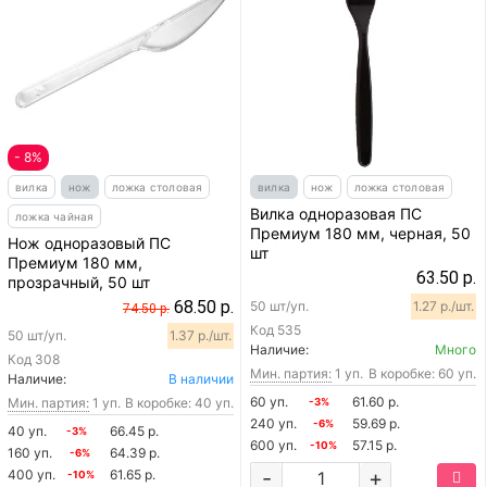
- 8%
вилка
нож
ложка столовая
вилка
нож
ложка столовая
Вилка одноразовая ПС
ложка чайная
Премиум 180 мм, черная, 50
Нож одноразовый ПС
шт
Премиум 180 мм,
63.50 р.
прозрачный, 50 шт
68.50 р.
50 шт/уп.
1.27 р./шт.
74.50 р.
Код
535
50 шт/уп.
1.37 р./шт.
Наличие:
Много
Код
308
Мин. партия:
1 уп.
В коробке: 60 уп.
Наличие:
В наличии
60 уп.
61.60 р.
Мин. партия:
1 уп.
В коробке: 40 уп.
-3%
240 уп.
59.69 р.
-6%
40 уп.
66.45 р.
-3%
600 уп.
57.15 р.
-10%
160 уп.
64.39 р.
-6%
-
+
400 уп.
61.65 р.
-10%