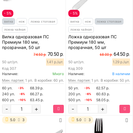
- 5%
- 5%
вилка
нож
ложка столовая
вилка
нож
ложка столовая
ложка чайная
ложка чайная
Вилка одноразовая ПС
Ложка одноразовая ПС
Премиум 180 мм,
Премиум 180 мм,
прозрачная, 50 шт
прозрачная, 50 шт
70.50 р.
64.50 р.
74.50 р.
68.00 р.
50 шт/уп.
1.41 р./шт.
50 шт/уп.
1.29 р./шт.
Код
307
Код
309
Наличие:
Много
Наличие:
В наличии
Мин. партия:
1 уп.
В коробке: 60 уп.
Мин. партия:
1 уп.
В коробке: 50 уп.
60 уп.
68.39 р.
50 уп.
62.57 р.
-3%
-3%
240 уп.
66.27 р.
200 уп.
60.63 р.
-6%
-6%
600 уп.
63.45 р.
500 уп.
58.05 р.
-10%
-10%
-
+
-
+
5.0
3
5.0
3