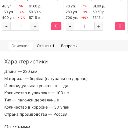
40 уп.
61.60 р.
70 уп.
61.60 р.
-3%
-3%
160 уп.
59.69 р.
280 уп.
59.69 р.
-6%
-6%
400 уп.
57.15 р.
700 уп.
57.15 р.
-10%
-10%
-
+
-
+
Описание
Отзывы
1
Вопросы
Характеристики
Длина
— 220 мм
Материал
— берёза (натуральное дерево)
Индивидуальная упаковка
— да
Количество в упаковке
— 100 шт
Тип
— палочки деревянные
Количество в коробке
— 30 упак
Страна производства
— Россия
Описание