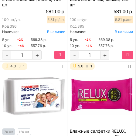
шт
шт
581.00 р.
581.00 р.
100 шт/уп.
5.81 р./шт.
100 шт/уп.
5.81 р./шт.
Код
396
Код
395
Наличие:
В наличии
Наличие:
В наличии
5 уп.
569.38 р.
5 уп.
569.38 р.
-2%
-2%
10 уп.
557.76 р.
10 уп.
557.76 р.
-4%
-4%
-
+
-
+
4.0
1
5.0
1
Влажные салфетки RELUX,
70 шт
120 шт