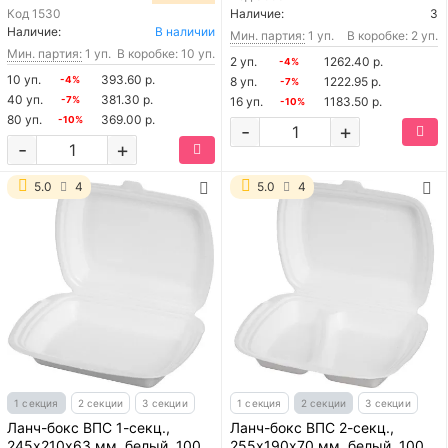
Код
1530
Наличие:
3
Наличие:
В наличии
Мин. партия:
1 уп.
В коробке: 2 уп.
Мин. партия:
1 уп.
В коробке: 10 уп.
2 уп.
1262.40 р.
-4%
10 уп.
393.60 р.
-4%
8 уп.
1222.95 р.
-7%
40 уп.
381.30 р.
-7%
16 уп.
1183.50 р.
-10%
80 уп.
369.00 р.
-10%
-
+
-
+
5.0
4
5.0
4
1 секция
2 секции
3 секции
1 секция
2 секции
3 секции
Ланч-бокс ВПС 1-секц.,
Ланч-бокс ВПС 2-секц.,
245х210х63 мм, белый, 100
255х190х70 мм, белый, 100