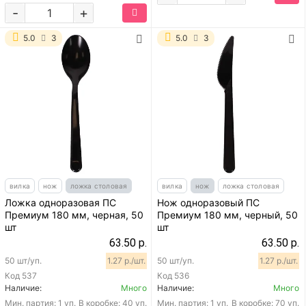
-
+
5.0
3
5.0
3
вилка
нож
ложка столовая
вилка
нож
ложка столовая
Ложка одноразовая ПС
Нож одноразовый ПС
Премиум 180 мм, черная, 50
Премиум 180 мм, черный, 50
шт
шт
63.50 р.
63.50 р.
50 шт/уп.
1.27 р./шт.
50 шт/уп.
1.27 р./шт.
Код
537
Код
536
Наличие:
Много
Наличие:
Много
Мин. партия:
1 уп.
В коробке: 40 уп.
Мин. партия:
1 уп.
В коробке: 70 уп.