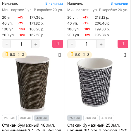
Наличие:
В наличии
Наличие:
В наличии
Мин. партия:
1 уп.
В коробке: 20 уп.
Мин. партия:
1 уп.
В коробке: 20 уп.
20 уп.
177.36 р.
20 уп.
213.12 р.
-4%
-4%
40 уп.
171.82 р.
40 уп.
206.46 р.
-7%
-7%
100 уп.
166.28 р.
100 уп.
199.80 р.
-10%
-10%
200 уп.
162.58 р.
200 уп.
195.36 р.
-12%
-12%
-
+
-
+
5.0
3
5.0
3
250 мл
360 мл
480 мл
250 мл
360 мл
480 мл
Стакан бумажный 480мл,
Стакан бумажный 250мл,
коричневый 3D, 25шт, 3-слоя,
черный 3D, 25шт, 3-слоя, D80