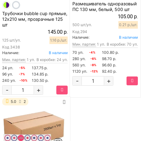
Размешиватель одноразовый
ПС 130 мм, белый, 500 шт
Трубочки bubble cup прямые,
105.00 р.
12х210 мм, прозрачные 125
шт
500 шт/уп.
0.21 р./шт.
145.00 р.
Код
294
Наличие:
В наличии
125 шт/уп.
1.16 р./шт.
Мин. партия:
1 уп.
В коробке: 70 уп.
Код
3438
70 уп.
100.80 р.
Наличие:
В наличии
-4%
280 уп.
98.70 р.
-6%
Мин. партия:
1 уп.
В коробке: 24 уп.
560 уп.
96.60 р.
-8%
24 уп.
137.75 р.
-5%
1120 уп.
92.40 р.
-12%
96 уп.
134.85 р.
-7%
-
+
240 уп.
130.50 р.
-10%
-
+
5.0
2