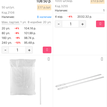
108.50 р.
1000 шт/кор.
2.12 р./шт.
Код
3255
50 шт/уп.
2.17 р./шт.
Наличие:
1
Код
2106
4 кор.
2032.32 р.
Наличие:
В наличии
-4%
Мин. партия:
1 уп.
В коробке: 20 уп.
-
+
20 уп.
104.16 р.
-4%
80 уп.
101.99 р.
-6%
160 уп.
98.74 р.
-9%
240 уп.
95.48 р.
-12%
-
+