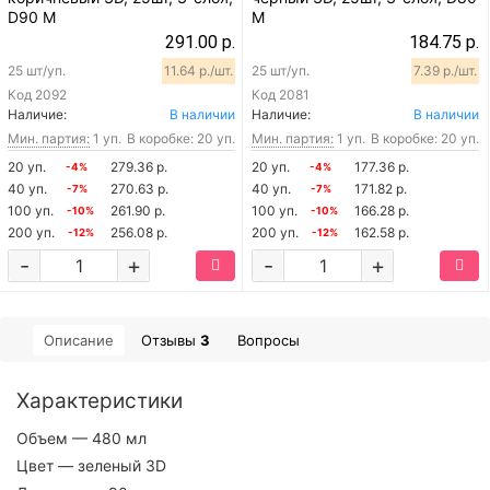
D90 M
M
291.00 р.
184.75 р.
25 шт/уп.
11.64 р./шт.
25 шт/уп.
7.39 р./шт.
Код
2092
Код
2081
Наличие:
В наличии
Наличие:
В наличии
Мин. партия:
1 уп.
В коробке: 20 уп.
Мин. партия:
1 уп.
В коробке: 20 уп.
20 уп.
279.36 р.
20 уп.
177.36 р.
-4%
-4%
40 уп.
270.63 р.
40 уп.
171.82 р.
-7%
-7%
100 уп.
261.90 р.
100 уп.
166.28 р.
-10%
-10%
200 уп.
256.08 р.
200 уп.
162.58 р.
-12%
-12%
-
+
-
+
Описание
Отзывы
3
Вопросы
Характеристики
Объем
— 480 мл
Цвет
— зеленый 3D