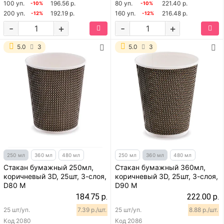
100 уп.
196.56 р.
80 уп.
221.40 р.
-10%
-10%
200 уп.
192.19 р.
160 уп.
216.48 р.
-12%
-12%
-
+
-
+
5.0
3
5.0
3
250 мл
360 мл
480 мл
250 мл
360 мл
480 мл
Стакан бумажный 250мл,
Стакан бумажный 360мл,
коричневый 3D, 25шт, 3-слоя,
коричневый 3D, 25шт, 3-слоя,
D80 M
D90 M
184.75 р.
222.00 р.
25 шт/уп.
7.39 р./шт.
25 шт/уп.
8.88 р./шт.
Код
2080
Код
2086