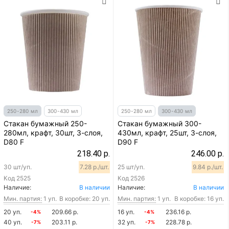
250-280 мл
300-430 мл
250-280 мл
300-430 мл
Стакан бумажный 250-
Стакан бумажный 300-
280мл, крафт, 30шт, 3-слоя,
430мл, крафт, 25шт, 3-слоя,
D80 F
D90 F
218.40 р.
246.00 р.
30 шт/уп.
7.28 р./шт.
25 шт/уп.
9.84 р./шт.
Код
2525
Код
2526
Наличие:
В наличии
Наличие:
В наличии
Мин. партия:
1 уп.
В коробке: 20 уп.
Мин. партия:
1 уп.
В коробке: 16 уп.
20 уп.
209.66 р.
16 уп.
236.16 р.
-4%
-4%
40 уп.
203.11 р.
32 уп.
228.78 р.
-7%
-7%