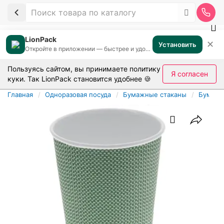
LionPack
✕
Установить
Откройте в приложении — быстрее и удобнее
Пользуясь сайтом, вы принимаете
политику
Я согласен
куки
. Так LionPack становится удобнее 🍪
Главная
Одноразовая посуда
Бумажные стаканы
Бумажн