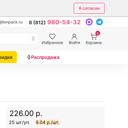
Я согласен
980-54-32
lionpack.ru
8 (812)
0
Избранное
Войти
Корзина
кидки
Распродажа
226.00 р.
25 шт/уп.
9.04 р./шт.