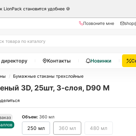
ак LionPack становится удобнее 🍪
Позвоните мне
shop@
 директору
Контакты
Новинки
С
аны
Бумажные стаканы трехслойные
ный 3D, 25шт, 3-слоя, D90 M
оделиться
Объем:
360 мл
заказ
баллов
250 мл
360 мл
480 мл