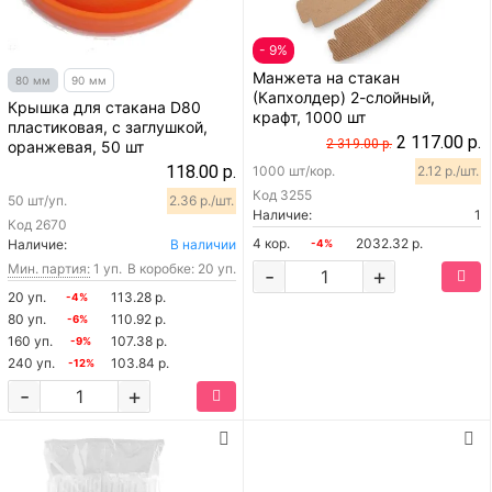
- 9%
Манжета на стакан
80 мм
90 мм
(Капхолдер) 2-слойный,
Крышка для стакана D80
крафт, 1000 шт
пластиковая, с заглушкой,
2 117.00 р.
2 319.00 р.
оранжевая, 50 шт
118.00 р.
1000 шт/кор.
2.12 р./шт.
Код
3255
50 шт/уп.
2.36 р./шт.
Наличие:
1
Код
2670
4 кор.
2032.32 р.
Наличие:
В наличии
-4%
Мин. партия:
1 уп.
В коробке: 20 уп.
-
+
20 уп.
113.28 р.
-4%
80 уп.
110.92 р.
-6%
160 уп.
107.38 р.
-9%
240 уп.
103.84 р.
-12%
-
+