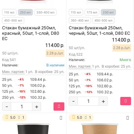
110 мл
250 мл
350-400 мл
110 мл
175 мл
250 мл
450-500 мл
350-400 мл
450-500 мл
Стакан бумажный 250мл,
Стакан бумажный 250мл,
красный, 50шт, 1-слой, D80
черный, 50шт, 1-слой, D80 EC
EC
114.00 р.
114.00 р.
50 шт/уп.
2.28 р./шт.
50 шт/уп.
2.28 р./шт.
Код
522
Код
541
Наличие:
Много
Наличие:
В наличии
Мин. партия:
1 уп.
В коробке: 25 уп.
Мин. партия:
1 уп.
В коробке: 25 уп.
25 уп.
109.44 р.
-4%
25 уп.
109.44 р.
-4%
50 уп.
106.02 р.
-7%
50 уп.
106.02 р.
-7%
125 уп.
102.60 р.
-10%
125 уп.
102.60 р.
-10%
250 уп.
100.32 р.
-12%
250 уп.
100.32 р.
-12%
-
+
-
+
5.0
1
5.0
1