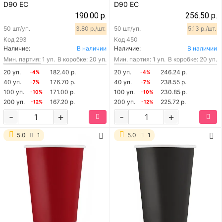
D90 EC
D90 EC
190.00 р.
256.50 р.
50 шт/уп.
3.80 р./шт.
50 шт/уп.
5.13 р./шт.
Код
293
Код
450
Наличие:
В наличии
Наличие:
В наличии
Мин. партия:
1 уп.
В коробке: 20 уп.
Мин. партия:
1 уп.
В коробке: 20 уп.
20 уп.
182.40 р.
20 уп.
246.24 р.
-4%
-4%
40 уп.
176.70 р.
40 уп.
238.55 р.
-7%
-7%
100 уп.
171.00 р.
100 уп.
230.85 р.
-10%
-10%
200 уп.
167.20 р.
200 уп.
225.72 р.
-12%
-12%
-
+
-
+
5.0
1
5.0
1