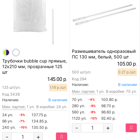
Размешиватель одноразовый
ПС 130 мм, белый, 500 шт
Трубочки bubble cup прямые,
105.00 р.
12х210 мм, прозрачные 125
шт
500 шт/уп.
0.21 р./шт.
145.00 р.
Код
294
Наличие:
В наличии
125 шт/уп.
1.16 р./шт.
Мин. партия:
1 уп.
В коробке: 70 уп.
Код
3438
70 уп.
100.80 р.
Наличие:
В наличии
-4%
280 уп.
98.70 р.
-6%
Мин. партия:
1 уп.
В коробке: 24 уп.
560 уп.
96.60 р.
-8%
24 уп.
137.75 р.
-5%
1120 уп.
92.40 р.
-12%
96 уп.
134.85 р.
-7%
-
+
240 уп.
130.50 р.
-10%
-
+