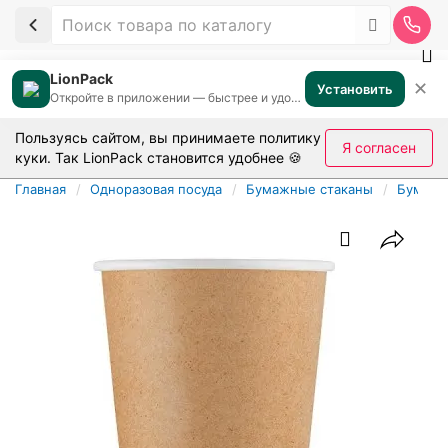
LionPack
✕
Установить
Откройте в приложении — быстрее и удобнее
Пользуясь сайтом, вы принимаете
политику
Я согласен
куки
. Так LionPack становится удобнее 🍪
Главная
Одноразовая посуда
Бумажные стаканы
Бумажн