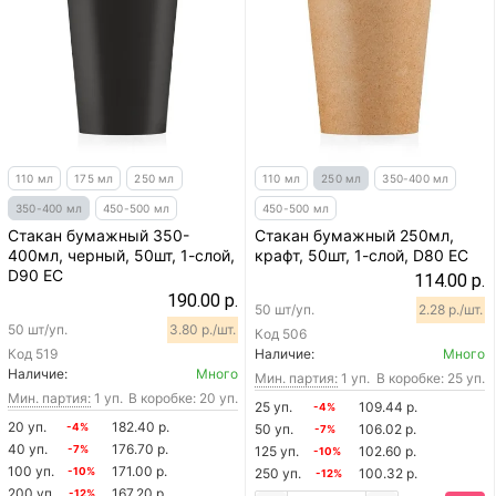
110 мл
175 мл
250 мл
110 мл
250 мл
350-400 мл
350-400 мл
450-500 мл
450-500 мл
Стакан бумажный 350-
Стакан бумажный 250мл,
400мл, черный, 50шт, 1-слой,
крафт, 50шт, 1-слой, D80 EC
D90 EC
114.00 р.
190.00 р.
50 шт/уп.
2.28 р./шт.
50 шт/уп.
3.80 р./шт.
Код
506
Код
519
Наличие:
Много
Наличие:
Много
Мин. партия:
1 уп.
В коробке: 25 уп.
Мин. партия:
1 уп.
В коробке: 20 уп.
25 уп.
109.44 р.
-4%
20 уп.
182.40 р.
-4%
50 уп.
106.02 р.
-7%
40 уп.
176.70 р.
-7%
125 уп.
102.60 р.
-10%
100 уп.
171.00 р.
-10%
250 уп.
100.32 р.
-12%
200 уп.
167.20 р.
-12%