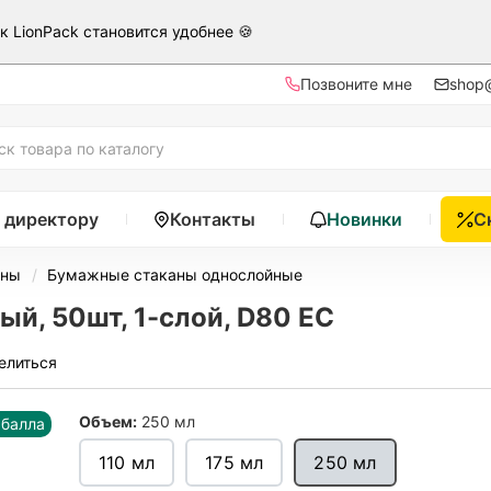
ак LionPack становится удобнее 🍪
Позвоните мне
shop@
 директору
Контакты
Новинки
С
аны
Бумажные стаканы однослойные
й, 50шт, 1-слой, D80 EC
елиться
Объем:
250 мл
 балла
110 мл
175 мл
250 мл