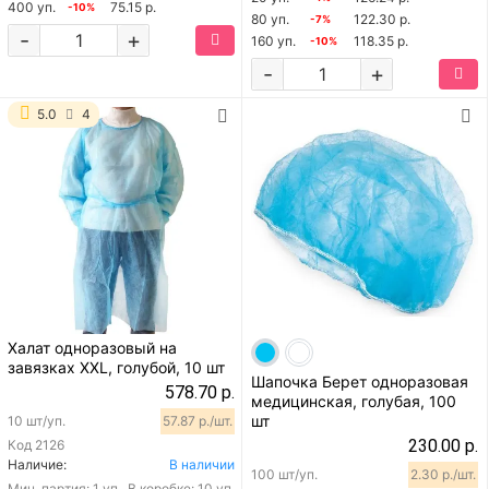
400 уп.
75.15 р.
-10%
80 уп.
122.30 р.
-7%
-
+
160 уп.
118.35 р.
-10%
-
+
5.0
4
Халат одноразовый на
завязках XXL, голубой, 10 шт
Шапочка Берет одноразовая
578.70 р.
медицинская, голубая, 100
шт
10 шт/уп.
57.87 р./шт.
230.00 р.
Код
2126
Наличие:
В наличии
100 шт/уп.
2.30 р./шт.
Мин. партия:
1 уп.
В коробке: 10 уп.