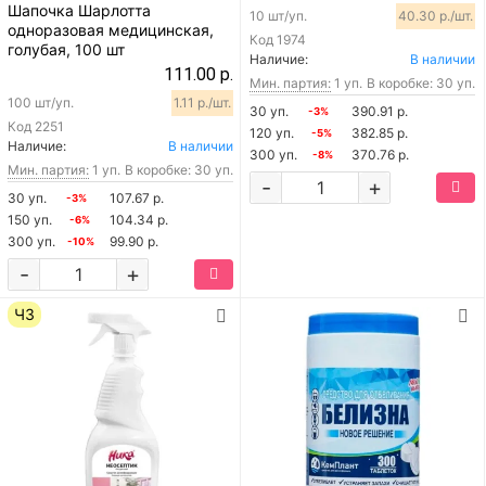
Шапочка Шарлотта
10 шт/уп.
40.30 р./шт.
одноразовая медицинская,
Код
1974
голубая, 100 шт
Наличие:
В наличии
111.00 р.
Мин. партия:
1 уп.
В коробке: 30 уп.
100 шт/уп.
1.11 р./шт.
30 уп.
390.91 р.
-3%
Код
2251
120 уп.
382.85 р.
-5%
Наличие:
В наличии
300 уп.
370.76 р.
-8%
Мин. партия:
1 уп.
В коробке: 30 уп.
-
+
30 уп.
107.67 р.
-3%
150 уп.
104.34 р.
-6%
300 уп.
99.90 р.
-10%
-
+
ЧЗ