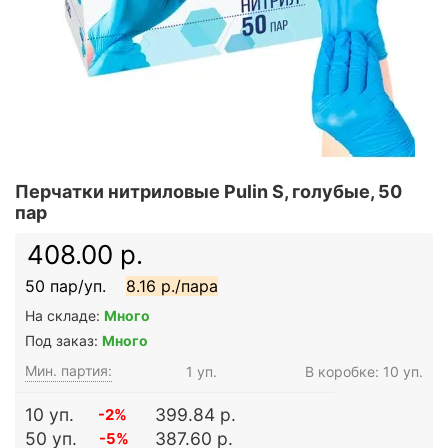
Перчатки нитриловые Pulin S, голубые, 50
пар
408.00 р.
50 пар/уп.
8.16 р./пара
На складе:
Много
Под заказ:
Много
Мин. партия:
1 уп.
В коробке: 10 уп.
10 уп.
399.84 р.
-2%
50 уп.
387.60 р.
-5%