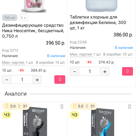
Таблетки хлорные для
750 мл
5 л
дезинфекции Белизна, 300
Дезинфицирующее средство
шт, 1 кг
Ника Неосептик, бесцветный,
386.00 р.
0,750 л
Код
2336
396.50 р.
Наличие:
В наличии
Код
3212
Мин. партия:
1 шт.
В коробке: 10 шт.
Наличие:
В наличии
10 шт.
374.42 р.
Мин. партия:
1 шт.
В коробке: 15 шт.
-3%
-
+
15 шт.
384.61 р.
-3%
-
+
Аналоги
5.0
31
5.0
31
ЧЗ
ЧЗ