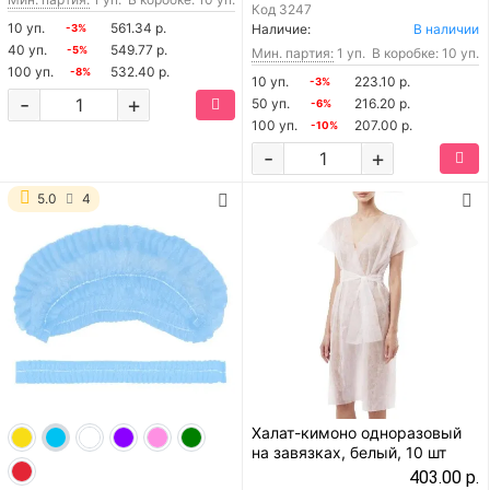
Код
3247
10 уп.
561.34 р.
Наличие:
В наличии
-3%
40 уп.
549.77 р.
-5%
Мин. партия:
1 уп.
В коробке: 10 уп.
100 уп.
532.40 р.
-8%
10 уп.
223.10 р.
-3%
-
+
50 уп.
216.20 р.
-6%
100 уп.
207.00 р.
-10%
-
+
5.0
4
Халат-кимоно одноразовый
на завязках, белый, 10 шт
403.00 р.