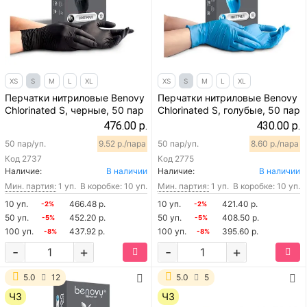
XS
S
M
L
XL
XS
S
M
L
XL
Перчатки нитриловые Benovy
Перчатки нитриловые Benovy
Chlorinated S, черные, 50 пар
Chlorinated S, голубые, 50 пар
476.00 р.
430.00 р.
50 пар/уп.
9.52 р./пара
50 пар/уп.
8.60 р./пара
Код
2737
Код
2775
Наличие:
В наличии
Наличие:
В наличии
Мин. партия:
1 уп.
В коробке: 10 уп.
Мин. партия:
1 уп.
В коробке: 10 уп.
10 уп.
466.48 р.
10 уп.
421.40 р.
-2%
-2%
50 уп.
452.20 р.
50 уп.
408.50 р.
-5%
-5%
100 уп.
437.92 р.
100 уп.
395.60 р.
-8%
-8%
-
+
-
+
5.0
12
5.0
5
ЧЗ
ЧЗ