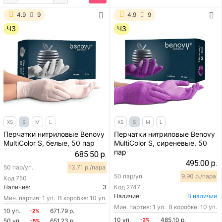
4.9
9
4.9
9
ЧЗ
ЧЗ
XS
S
M
L
XS
S
M
L
Перчатки нитриловые Benovy
Перчатки нитриловые Benovy
MultiColor S, белые, 50 пар
MultiColor S, сиреневые, 50
пар
685.50 р.
495.00 р.
50 пар/уп.
13.71 р./пара
50 пар/уп.
9.90 р./пара
Код
750
Наличие:
3
Код
2747
Наличие:
В наличии
Мин. партия:
1 уп.
В коробке: 10 уп.
Мин. партия:
1 уп.
В коробке: 10 уп.
10 уп.
671.79 р.
-2%
10 уп.
485.10 р.
50 уп.
651.23 р.
-2%
-5%