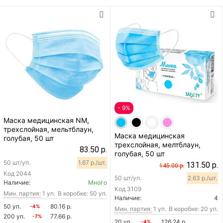
- 9%
Маска медицинская NM,
трехслойная, мельтблаун,
Маска медицинская
голубая, 50 шт
трехслойная, мелтблаун,
83.50 р.
голубая, 50 шт
50 шт/уп.
1.67 р./шт.
131.50 р.
145.00 р.
Код
2044
50 шт/уп.
2.63 р./шт.
Наличие:
Много
Код
3109
Мин. партия:
1 уп.
В коробке: 50 уп.
Наличие:
4
50 уп.
80.16 р.
-4%
Мин. партия:
1 уп.
В коробке: 20 уп.
200 уп.
77.66 р.
-7%
20 уп.
126.24 р.
-4%