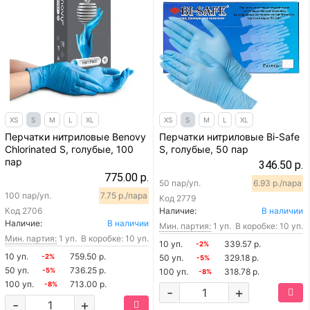
XS
S
M
L
XL
XS
S
M
L
XL
Перчатки нитриловые Benovy
Перчатки нитриловые Bi-Safe
Chlorinated S, голубые, 100
S, голубые, 50 пар
пар
346.50 р.
775.00 р.
50 пар/уп.
6.93 р./пара
100 пар/уп.
7.75 р./пара
Код
2779
Код
2706
Наличие:
В наличии
Наличие:
В наличии
Мин. партия:
1 уп.
В коробке: 10 уп.
Мин. партия:
1 уп.
В коробке: 10 уп.
10 уп.
339.57 р.
-2%
10 уп.
759.50 р.
-2%
50 уп.
329.18 р.
-5%
50 уп.
736.25 р.
-5%
100 уп.
318.78 р.
-8%
100 уп.
713.00 р.
-8%
-
+
-
+