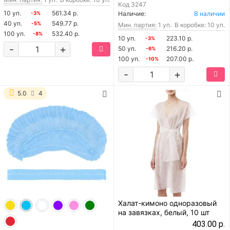
Код
3247
10 уп.
561.34 р.
Наличие:
В наличии
-3%
40 уп.
549.77 р.
-5%
Мин. партия:
1 уп.
В коробке: 10 уп.
100 уп.
532.40 р.
-8%
10 уп.
223.10 р.
-3%
-
+
50 уп.
216.20 р.
-6%
100 уп.
207.00 р.
-10%
-
+
5.0
4
Халат-кимоно одноразовый
на завязках, белый, 10 шт
403.00 р.