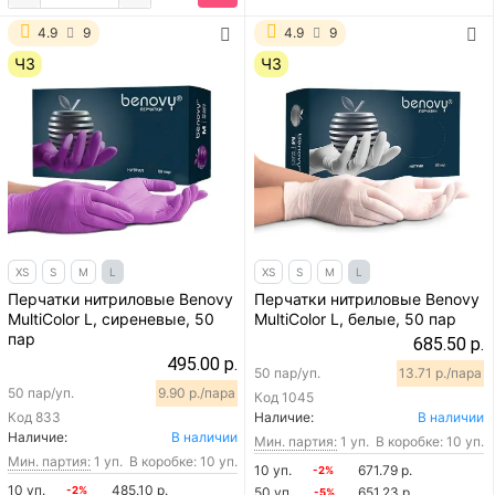
4.9
9
4.9
9
ЧЗ
ЧЗ
XS
S
M
L
XS
S
M
L
Перчатки нитриловые Benovy
Перчатки нитриловые Benovy
MultiColor L, сиреневые, 50
MultiColor L, белые, 50 пар
пар
685.50 р.
495.00 р.
50 пар/уп.
13.71 р./пара
50 пар/уп.
9.90 р./пара
Код
1045
Код
833
Наличие:
В наличии
Наличие:
В наличии
Мин. партия:
1 уп.
В коробке: 10 уп.
Мин. партия:
1 уп.
В коробке: 10 уп.
10 уп.
671.79 р.
-2%
10 уп.
485.10 р.
-2%
50 уп.
651.23 р.
-5%