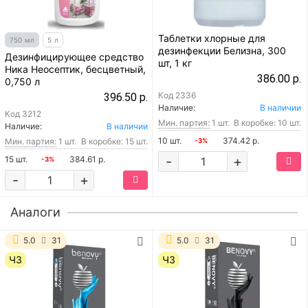
Таблетки хлорные для
750 мл
5 л
дезинфекции Белизна, 300
Дезинфицирующее средство
шт, 1 кг
Ника Неосептик, бесцветный,
386.00 р.
0,750 л
Код
2336
396.50 р.
Наличие:
В наличии
Код
3212
Мин. партия:
1 шт.
В коробке: 10 шт.
Наличие:
В наличии
10 шт.
374.42 р.
Мин. партия:
1 шт.
В коробке: 15 шт.
-3%
-
+
15 шт.
384.61 р.
-3%
-
+
Аналоги
5.0
31
5.0
31
ЧЗ
ЧЗ