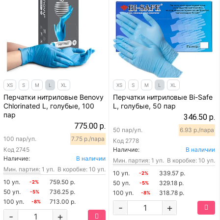
XS
S
M
L
XL
XS
S
M
L
XL
Перчатки нитриловые Benovy
Перчатки нитриловые Bi-Safe
Chlorinated L, голубые, 100
L, голубые, 50 пар
пар
346.50 р.
775.00 р.
50 пар/уп.
6.93 р./пара
100 пар/уп.
7.75 р./пара
Код
2778
Код
2745
Наличие:
В наличии
Наличие:
В наличии
Мин. партия:
1 уп.
В коробке: 10 уп.
Мин. партия:
1 уп.
В коробке: 10 уп.
10 уп.
339.57 р.
-2%
10 уп.
759.50 р.
-2%
50 уп.
329.18 р.
-5%
50 уп.
736.25 р.
-5%
100 уп.
318.78 р.
-8%
100 уп.
713.00 р.
-8%
-
+
-
+