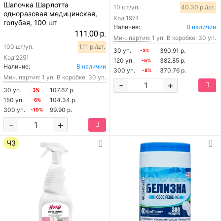
Шапочка Шарлотта
10 шт/уп.
40.30 р./шт.
одноразовая медицинская,
Код
1974
голубая, 100 шт
Наличие:
В наличии
111.00 р.
Мин. партия:
1 уп.
В коробке: 30 уп.
100 шт/уп.
1.11 р./шт.
30 уп.
390.91 р.
-3%
Код
2251
120 уп.
382.85 р.
-5%
Наличие:
В наличии
300 уп.
370.76 р.
-8%
Мин. партия:
1 уп.
В коробке: 30 уп.
-
+
30 уп.
107.67 р.
-3%
150 уп.
104.34 р.
-6%
300 уп.
99.90 р.
-10%
-
+
ЧЗ