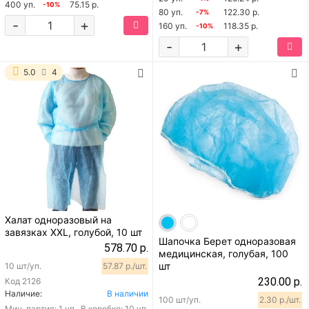
400 уп.
75.15 р.
-10%
80 уп.
122.30 р.
-7%
-
+
160 уп.
118.35 р.
-10%
-
+
5.0
4
Халат одноразовый на
завязках XXL, голубой, 10 шт
Шапочка Берет одноразовая
578.70 р.
медицинская, голубая, 100
шт
10 шт/уп.
57.87 р./шт.
230.00 р.
Код
2126
Наличие:
В наличии
100 шт/уп.
2.30 р./шт.
Мин. партия:
1 уп.
В коробке: 10 уп.