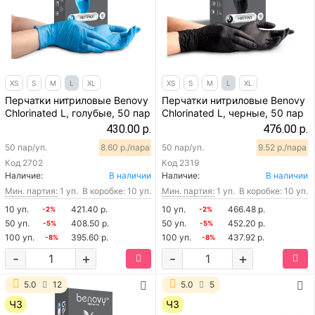
XS
S
M
L
XL
XS
S
M
L
XL
Перчатки нитриловые Benovy
Перчатки нитриловые Benovy
Chlorinated L, голубые, 50 пар
Chlorinated L, черные, 50 пар
430.00 р.
476.00 р.
50 пар/уп.
8.60 р./пара
50 пар/уп.
9.52 р./пара
Код
2702
Код
2319
Наличие:
В наличии
Наличие:
В наличии
Мин. партия:
1 уп.
В коробке: 10 уп.
Мин. партия:
1 уп.
В коробке: 10 уп.
10 уп.
421.40 р.
10 уп.
466.48 р.
-2%
-2%
50 уп.
408.50 р.
50 уп.
452.20 р.
-5%
-5%
100 уп.
395.60 р.
100 уп.
437.92 р.
-8%
-8%
-
+
-
+
5.0
12
5.0
5
ЧЗ
ЧЗ