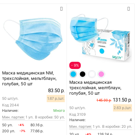
- 9%
Маска медицинская NM,
трехслойная, мельтблаун,
Маска медицинская
голубая, 50 шт
трехслойная, мелтблаун,
83.50 р.
голубая, 50 шт
50 шт/уп.
1.67 р./шт.
131.50 р.
145.00 р.
Код
2044
50 шт/уп.
2.63 р./шт.
Наличие:
Много
Код
3109
Мин. партия:
1 уп.
В коробке: 50 уп.
Наличие:
4
50 уп.
80.16 р.
-4%
Мин. партия:
1 уп.
В коробке: 20 уп.
200 уп.
77.66 р.
-7%
20 уп.
126.24 р.
-4%