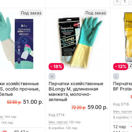
-
Под заказ
Под заказ
- 18%
- 12%
M
L
ки хозяйственные
Перчатки хозяйственные
Перчатк
 S, особо прочные,
BiLongy M, удлиненная
BF Prote
белые
манжета, молочно-
зеленый
51.00 р.
53.80 р.
Код
3716
59.00 р.
72.20 р.
Мин. партия
Код
3714
ия:
144 пар
В коробке: 
Мин. партия:
120 пар
: 144 пар
12 пар
В коробке: 120 пар
49.47 р.
-3%