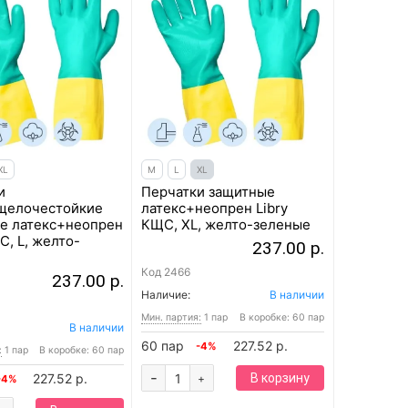
XL
M
L
XL
и
Перчатки защитные
щелочестойкие
латекс+неопрен Libry
е латекс+неопрен
КЩС, XL, желто-зеленые
С, L, желто-
237.00 р.
Код
2466
237.00 р.
Наличие:
В наличии
Мин. партия:
1 пар
В коробке: 60 пар
В наличии
60 пар
227.52 р.
-4%
:
1 пар
В коробке: 60 пар
-
227.52 р.
В корзину
+
-4%