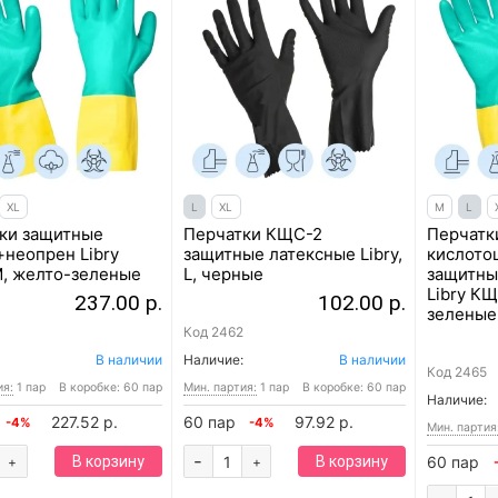
XL
L
XL
M
L
ки защитные
Перчатки КЩС-2
Перчатк
+неопрен Libry
защитные латексные Libry,
кислото
, желто-зеленые
L, черные
защитны
Libry КЩ
237.00 р.
102.00 р.
зеленые
4
Код
2462
В наличии
Наличие:
В наличии
Код
2465
ия:
1 пар
В коробке: 60 пар
Мин. партия:
1 пар
В коробке: 60 пар
Наличие:
227.52 р.
60 пар
97.92 р.
-4%
-4%
Мин. партия
-
В корзину
В корзину
60 пар
+
+