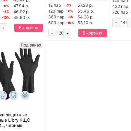
144 пар
12 пар
57.23 р.
47.94 р.
-3%
-6%
432 пар
120 пар
55.46 р.
р
46.92 р.
-6%
-8%
720 пар
360 пар
54.28 р.
45.90 р.
-8%
-10%
-
600 пар
53.10 р.
-10%
В корзину
+
-
В корзину
+
Под заказ
ки защитные
ные Libry КЩС
XL, черные