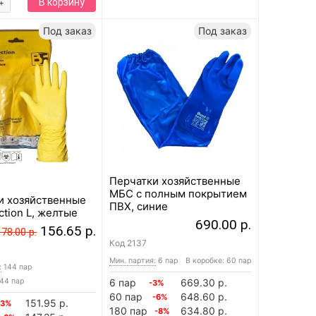
В корзину
+
Под заказ
Под заказ
Перчатки хозяйственные
МБС с полным покрытием
и хозяйственные
ПВХ, синие
ction L, желтые
690.00 р.
156.65 р.
178.00 р.
Код
2137
Мин. партия:
6 пар
В коробке: 60 пар
:
144 пар
144 пар
6 пар
669.30 р.
-3%
60 пар
648.60 р.
-6%
151.95 р.
-3%
180 пар
634.80 р.
-8%