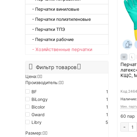
- Перчатки виниловые
- Перчатки полиэтиленовые
- Перчатки ТПЭ
- Перчатки рабочие
- Хозяйственные перчатки
M
L
Перчат
Фильтр товаров
латекс
КЩС, M
Цена:
Производитель:
BF
1
Код
246
BiLongy
1
Наличие:
Bicolor
1
Мин. парт
Gward
1
60 пар
Libry
5
-
Размер: