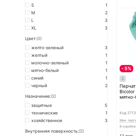
S
1
M
2
L
3
XL
3
Цвет:
желто-зеленый
3
желтый
1
молочно-зеленый
1
- 5%
мятно-белый
1
синий
1
S
черный
2
Перчат
Bicolor
Назначение:
мятно-
защитные
5
технические
1
Код
3713
хозяйственное
3
Мин. парт
В коробке
Внутренняя поверхность:
12 пар