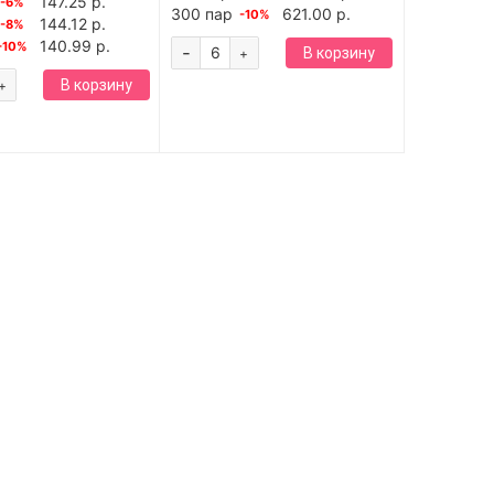
147.25 р.
-6%
300 пар
621.00 р.
-10%
144.12 р.
-8%
140.99 р.
-10%
-
В корзину
+
В корзину
+