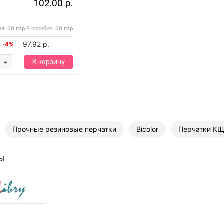
102.00 р.
3
ия:
60 пар
В коробке: 60 пар
97.92 р.
-4%
В корзину
+
Прочные резиновые перчатки
Bicolor
Перчатки К
ы