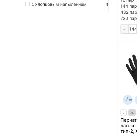
с хлопковым напылением
4
144 пар
432 па
720 пар
-
L
XL
Перчат
латекс
тип-2, 