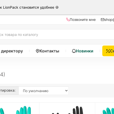
ак LionPack становится удобнее 🍪
Позвоните мне
shop@
 директору
Контакты
Новинки
С
(4)
тировка: