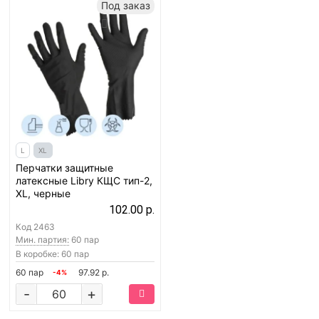
Под заказ
L
XL
Перчатки защитные
латексные Libry КЩС тип-2,
XL, черные
102.00 р.
Код
2463
Мин. партия:
60 пар
В коробке: 60 пар
60 пар
97.92 р.
-4%
-
+