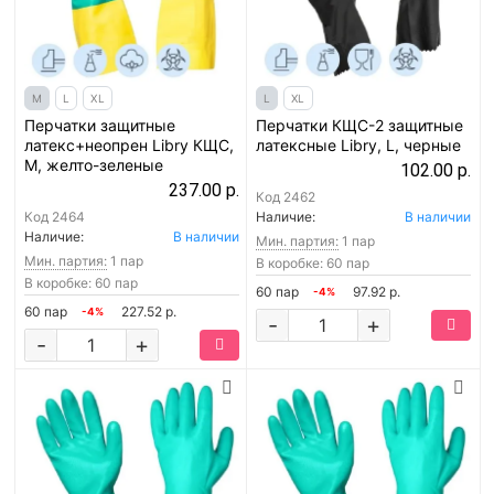
M
L
XL
L
XL
Перчатки защитные
Перчатки КЩС-2 защитные
латекс+неопрен Libry КЩС,
латексные Libry, L, черные
M, желто-зеленые
102.00 р.
237.00 р.
Код
2462
Код
2464
Наличие:
В наличии
Наличие:
В наличии
Мин. партия:
1 пар
Мин. партия:
1 пар
В коробке: 60 пар
В коробке: 60 пар
60 пар
97.92 р.
-4%
60 пар
227.52 р.
-4%
-
+
-
+