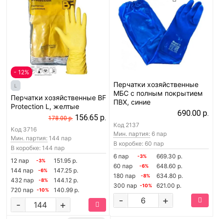
- 12%
Перчатки хозяйственные
L
МБС с полным покрытием
Перчатки хозяйственные BF
ПВХ, синие
Protection L, желтые
690.00 р.
156.65 р.
178.00 р.
Код
2137
Код
3716
Мин. партия:
6 пар
Мин. партия:
144 пар
В коробке: 60 пар
В коробке: 144 пар
6 пар
669.30 р.
-3%
12 пар
151.95 р.
-3%
60 пар
648.60 р.
-6%
144 пар
147.25 р.
-6%
180 пар
634.80 р.
-8%
432 пар
144.12 р.
-8%
300 пар
621.00 р.
-10%
720 пар
140.99 р.
-10%
-
+
-
+