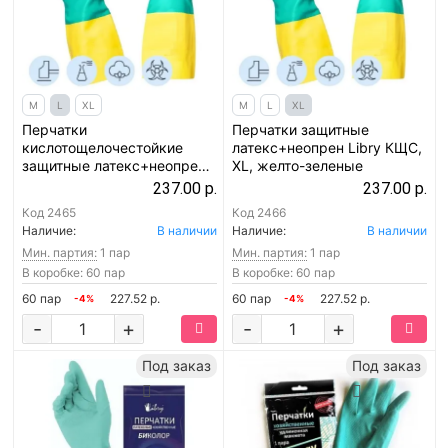
M
L
XL
M
L
XL
Перчатки
Перчатки защитные
кислотощелочестойкие
латекс+неопрен Libry КЩС,
защитные латекс+неопрен
XL, желто-зеленые
Libry КЩС, L, желто-
237.00 р.
237.00 р.
зеленые
Код
2465
Код
2466
Наличие:
В наличии
Наличие:
В наличии
Мин. партия:
1 пар
Мин. партия:
1 пар
В коробке: 60 пар
В коробке: 60 пар
60 пар
227.52 р.
60 пар
227.52 р.
-4%
-4%
-
+
-
+
Под заказ
Под заказ