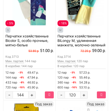
- 5%
- 18%
S
M
Перчатки хозяйственные
Перчатки хозяйственные
Bicolor S, особо прочные,
BiLongy M, удлиненная
мятно-белые
манжета, молочно-зеленый
51.00 р.
59.00 р.
53.80 р.
72.20 р.
Код
3713
Код
3714
Мин. партия:
144 пар
Мин. партия:
120 пар
В коробке: 144 пар
В коробке: 120 пар
12 пар
49.47 р.
12 пар
57.23 р.
-3%
-3%
144 пар
47.94 р.
120 пар
55.46 р.
-6%
-6%
432 пар
46.92 р.
360 пар
54.28 р.
-8%
-8%
720 пар
45.90 р.
600 пар
53.10 р.
-10%
-10%
-
+
-
+
Под заказ
Под заказ