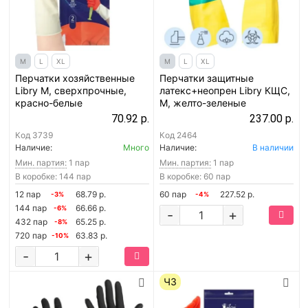
M
L
XL
M
L
XL
Перчатки хозяйственные
Перчатки защитные
Libry M, сверхпрочные,
латекс+неопрен Libry КЩС,
красно-белые
M, желто-зеленые
70.92 р.
237.00 р.
Код
3739
Код
2464
Наличие:
Много
Наличие:
В наличии
Мин. партия:
1 пар
Мин. партия:
1 пар
В коробке: 144 пар
В коробке: 60 пар
12 пар
68.79 р.
60 пар
227.52 р.
-3%
-4%
144 пар
66.66 р.
-6%
-
+
432 пар
65.25 р.
-8%
720 пар
63.83 р.
-10%
-
+
ЧЗ