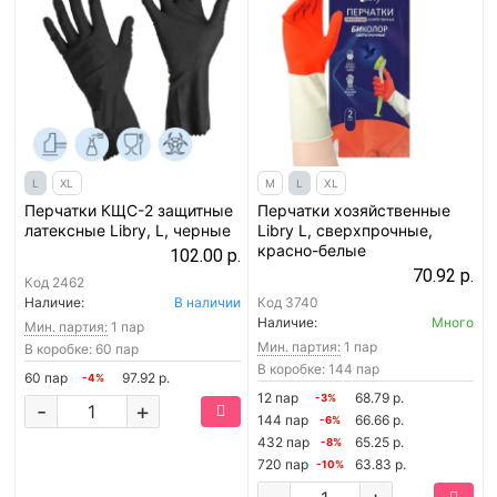
L
XL
M
L
XL
Перчатки КЩС-2 защитные
Перчатки хозяйственные
латексные Libry, L, черные
Libry L, сверхпрочные,
красно-белые
102.00 р.
70.92 р.
Код
2462
Наличие:
В наличии
Код
3740
Наличие:
Много
Мин. партия:
1 пар
Мин. партия:
1 пар
В коробке: 60 пар
В коробке: 144 пар
60 пар
97.92 р.
-4%
12 пар
68.79 р.
-3%
-
+
144 пар
66.66 р.
-6%
432 пар
65.25 р.
-8%
720 пар
63.83 р.
-10%