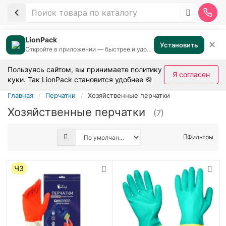
LionPack
✕
Установить
Откройте в приложении — быстрее и удобнее
Пользуясь сайтом, вы принимаете
политику
Я согласен
куки
. Так LionPack становится удобнее 🍪
Главная
Перчатки
Хозяйственные перчатки
Хозяйственные перчатки
(7)
Фильтры
ЧЗ