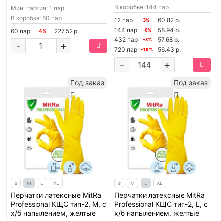
В коробке: 144 пар
Мин. партия:
1 пар
В коробке: 60 пар
12 пар
60.82 р.
-3%
144 пар
58.94 р.
60 пар
227.52 р.
-6%
-4%
432 пар
57.68 р.
-8%
-
+
720 пар
56.43 р.
-10%
-
+
Под заказ
Под заказ
S
M
L
XL
S
M
L
XL
Перчатки латексные MitRa
Перчатки латексные MitRa
Professional КЩС тип-2, M, с
Professional КЩС тип-2, L, с
х/б напылением, желтые
х/б напылением, желтые