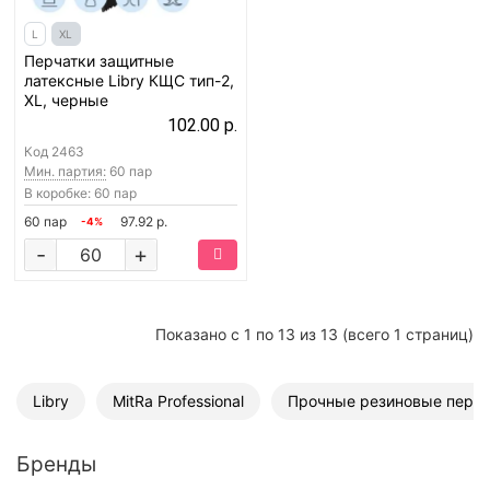
L
XL
Перчатки защитные
латексные Libry КЩС тип-2,
XL, черные
102.00 р.
Код
2463
Мин. партия:
60 пар
В коробке: 60 пар
60 пар
97.92 р.
-4%
-
+
Показано с 1 по 13 из 13 (всего 1 страниц)
Libry
MitRa Professional
Прочные резиновые перча
Бренды