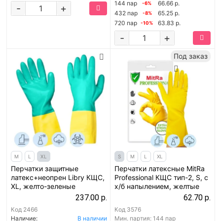
144 пар
66.66 р.
-6%
-
+
432 пар
65.25 р.
-8%
720 пар
63.83 р.
-10%
-
+
Под заказ
M
L
XL
S
M
L
XL
Перчатки защитные
Перчатки латексные MitRa
латекс+неопрен Libry КЩС,
Professional КЩС тип-2, S, с
XL, желто-зеленые
х/б напылением, желтые
237.00 р.
62.70 р.
Код
2466
Код
3576
Наличие:
В наличии
Мин. партия:
144 пар