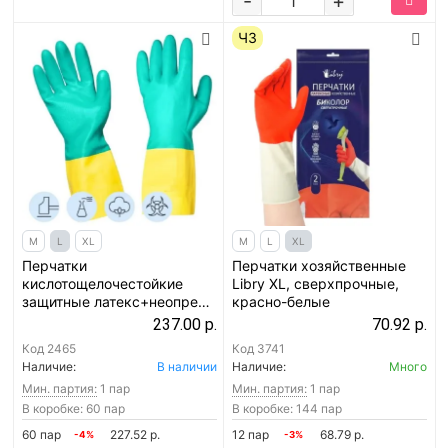
-
+
ЧЗ
M
L
XL
M
L
XL
Перчатки
Перчатки хозяйственные
кислотощелочестойкие
Libry XL, сверхпрочные,
защитные латекс+неопрен
красно-белые
Libry КЩС, L, желто-
237.00 р.
70.92 р.
зеленые
Код
2465
Код
3741
Наличие:
В наличии
Наличие:
Много
Мин. партия:
1 пар
Мин. партия:
1 пар
В коробке: 60 пар
В коробке: 144 пар
60 пар
227.52 р.
12 пар
68.79 р.
-4%
-3%