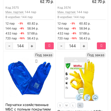
62.70 р.
62.70 р.
Код
3575
Код
3574
Мин. партия:
144 пар
Мин. партия:
144 пар
В коробке: 144 пар
В коробке: 144 пар
12 пар
60.82 р.
12 пар
60.82 р.
-3%
-3%
144 пар
58.94 р.
144 пар
58.94 р.
-6%
-6%
432 пар
57.68 р.
432 пар
57.68 р.
-8%
-8%
720 пар
56.43 р.
720 пар
56.43 р.
-10%
-10%
-
+
-
+
Под заказ
Под заказ
Перчатки хозяйственные
S
M
L
XL
МБС с полным покрытием