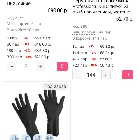
Перчатки латексные MitRa
ПВХ, синие
Professional КЩС тип-2, XL,
690.00 р.
с х/б напылением, желтые
Код
2137
62.70 р.
Мин. партия:
6 пар
Код
3604
В коробке: 60 пар
Мин. партия:
144 пар
6 пар
669.30 р.
В коробке: 144 пар
-3%
60 пар
648.60 р.
-6%
12 пар
60.82 р.
-3%
180 пар
634.80 р.
-8%
144 пар
58.94 р.
-6%
300 пар
621.00 р.
-10%
432 пар
57.68 р.
-8%
-
+
720 пар
56.43 р.
-10%
-
+
Под заказ