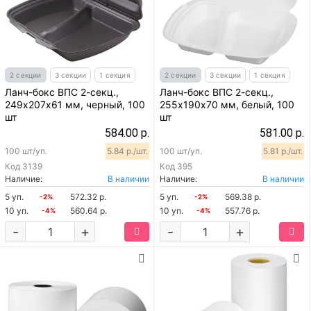
2 секции
3 секции
1 секция
2 секции
3 секции
1 секция
Ланч-бокс ВПС 2-секц.,
Ланч-бокс ВПС 2-секц.,
249х207х61 мм, черный, 100
255х190х70 мм, белый, 100
шт
шт
584.00 р.
581.00 р.
100 шт/уп.
5.84 р./шт.
100 шт/уп.
5.81 р./шт.
Код
3139
Код
395
Наличие:
В наличии
Наличие:
В наличии
5 уп.
572.32 р.
5 уп.
569.38 р.
-2%
-2%
10 уп.
560.64 р.
10 уп.
557.76 р.
-4%
-4%
-
+
-
+