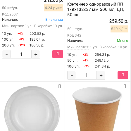
212.00 р.
Контейнер одноразовый ПП
50 шт/уп.
4.24 р./шт.
179х132х37 мм 500 мл, ДП,
Код
2807
50 шт
Наличие:
В наличии
259.50 р.
Мин. партия:
1 уп.
В коробке: 10 уп.
50 шт/уп.
5.19 р./шт.
10 уп.
203.52 р.
-4%
Код
342
100 уп.
195.04 р.
-8%
Наличие:
Много
200 уп.
186.56 р.
-12%
Мин. партия:
1 уп.
В коробке: 10 уп.
-
+
10 уп.
254.31 р.
-2%
50 уп.
249.12 р.
-4%
100 уп.
241.34 р.
-7%
-
+