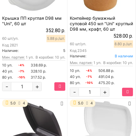
Крышка ПП круглая D98 мм
Контейнер бумажный
"Uni", 60 шт
суповой 450 мл "Uni" круглый
D98 мм, крафт, 60 шт
352.80 р.
528.00 р.
60 шт/уп.
5.88 р./шт.
60 шт/уп.
8.80 р./шт.
Код
2821
Наличие:
5
Код
2345
Наличие:
В наличии
Мин. партия:
1 уп.
В коробке: 10 уп.
Мин. партия:
1 уп.
В коробке: 10 уп.
10 уп.
338.69 р.
-4%
10 уп.
506.88 р.
40 уп.
328.10 р.
-4%
-7%
40 уп.
491.04 р.
80 уп.
317.52 р.
-7%
-10%
80 уп.
475.20 р.
-10%
-
+
-
+
5.0
4
5.0
4