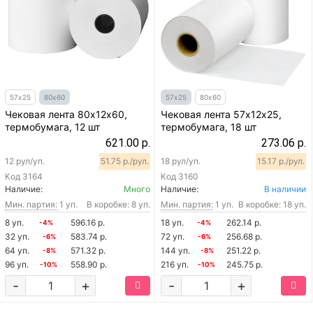
57х25
80х60
57х25
80х60
Чековая лента 80х12х60,
Чековая лента 57х12х25,
термобумага, 12 шт
термобумага, 18 шт
621.00 р.
273.06 р.
12 рул/уп.
51.75 р./рул.
18 рул/уп.
15.17 р./рул.
Код
3164
Код
3160
Наличие:
Много
Наличие:
В наличии
Мин. партия:
1 уп.
В коробке: 8 уп.
Мин. партия:
1 уп.
В коробке: 18 уп.
8 уп.
596.16 р.
18 уп.
262.14 р.
-4%
-4%
32 уп.
583.74 р.
72 уп.
256.68 р.
-6%
-6%
64 уп.
571.32 р.
144 уп.
251.22 р.
-8%
-8%
96 уп.
558.90 р.
216 уп.
245.75 р.
-10%
-10%
-
+
-
+