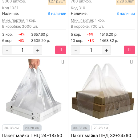
3000 шт/кор.
1.27 р./шт.
700 шт/кор.
2.28 р./шт.
Код
1031
Код
310
Наличие:
В наличии
Наличие:
В наличии
Мин. партия:
1 кор.
Мин. партия:
1 кор.
В коробке: 3000 шт.
В коробке: 700 шт.
3 кор.
3657.60 р.
5 кор.
1516.20 р.
-4%
-5%
6 кор.
3505.20 р.
10 кор.
1468.32 р.
-8%
-8%
-
+
-
+
30-38 см
20-28 см
30-38 см
20-28 см
Пакет майка ПНД 24+18х50
Пакет майка ПНД 32+24х60