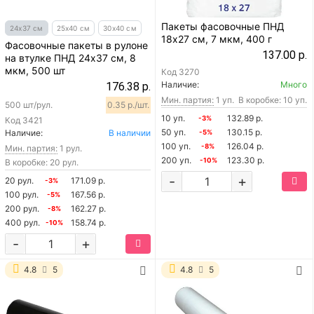
Пакеты фасовочные ПНД
24х37 см
25х40 см
30х40 см
18х27 см, 7 мкм, 400 г
Фасовочные пакеты в рулоне
137.00 р.
на втулке ПНД 24х37 см, 8
мкм, 500 шт
Код
3270
Наличие:
Много
176.38 р.
Мин. партия:
1 уп.
В коробке: 10 уп.
500 шт/рул.
0.35 р./шт.
10 уп.
132.89 р.
-3%
Код
3421
50 уп.
130.15 р.
Наличие:
В наличии
-5%
100 уп.
126.04 р.
-8%
Мин. партия:
1 рул.
200 уп.
123.30 р.
-10%
В коробке: 20 рул.
-
+
20 рул.
171.09 р.
-3%
100 рул.
167.56 р.
-5%
200 рул.
162.27 р.
-8%
400 рул.
158.74 р.
-10%
-
+
4.8
5
4.8
5