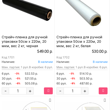
Стрейч-пленка для ручной
Стрейч-пленка для ручной
упаковки 50см x 220м, 20
упаковки 50см x 220м, 20
мкм, вес 2 кг, черная
мкм, вес 2 кг, белая
549.00 р.
530.00 р.
Код
1701
Код
1702
Наличие:
В наличии
Наличие:
В наличии
Мин. партия:
1 рул.
В коробке: 6 рул.
Мин. партия:
1 рул.
В коробке: 6 рул.
6 рул.
532.53 р.
6 рул.
514.10 р.
-3%
-3%
30 рул.
521.55 р.
30 рул.
503.50 р.
-5%
-5%
60 рул.
505.08 р.
60 рул.
487.60 р.
-8%
-8%
-
+
-
+