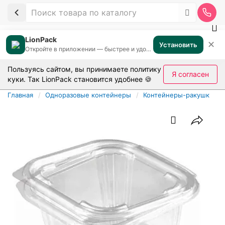
LionPack
✕
Установить
Откройте в приложении — быстрее и удобнее
Пользуясь сайтом, вы принимаете
политику
Я согласен
куки
. Так LionPack становится удобнее 🍪
Главная
Одноразовые контейнеры
Контейнеры-ракушки