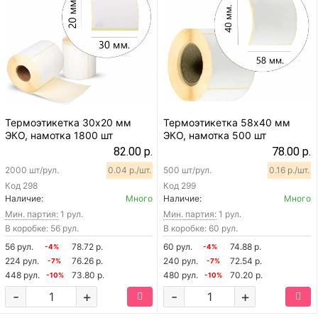
Термоэтикетка 30х20 мм
Термоэтикетка 58х40 мм
ЭКО, намотка 1800 шт
ЭКО, намотка 500 шт
82.00 р.
78.00 р.
2000 шт/рул.
0.04 р./шт.
500 шт/рул.
0.16 р./шт.
Код
298
Код
299
Наличие:
Много
Наличие:
Много
Мин. партия:
1 рул.
Мин. партия:
1 рул.
В коробке: 56 рул.
В коробке: 60 рул.
56 рул.
78.72 р.
60 рул.
74.88 р.
-4%
-4%
224 рул.
76.26 р.
240 рул.
72.54 р.
-7%
-7%
448 рул.
73.80 р.
480 рул.
70.20 р.
-10%
-10%
-
+
-
+