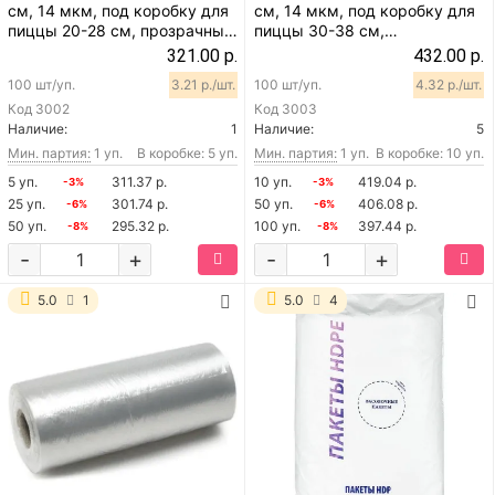
см, 14 мкм, под коробку для
см, 14 мкм, под коробку для
пиццы 20-28 см, прозрачный,
пиццы 30-38 см,
100 шт
прозрачный, 100 шт
321.00 р.
432.00 р.
100 шт/уп.
3.21 р./шт.
100 шт/уп.
4.32 р./шт.
Код
3002
Код
3003
Наличие:
1
Наличие:
5
Мин. партия:
1 уп.
В коробке: 5 уп.
Мин. партия:
1 уп.
В коробке: 10 уп.
5 уп.
311.37 р.
10 уп.
419.04 р.
-3%
-3%
25 уп.
301.74 р.
50 уп.
406.08 р.
-6%
-6%
50 уп.
295.32 р.
100 уп.
397.44 р.
-8%
-8%
-
+
-
+
5.0
1
5.0
4