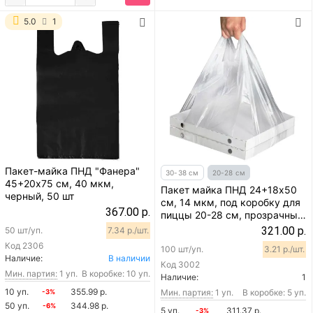
5.0
1
Пакет-майка ПНД "Фанера"
30-38 см
20-28 см
45+20х75 см, 40 мкм,
Пакет майка ПНД 24+18х50
черный, 50 шт
см, 14 мкм, под коробку для
367.00 р.
пиццы 20-28 см, прозрачный,
100 шт
321.00 р.
50 шт/уп.
7.34 р./шт.
Код
2306
100 шт/уп.
3.21 р./шт.
Наличие:
В наличии
Код
3002
Мин. партия:
1 уп.
В коробке: 10 уп.
Наличие:
1
10 уп.
355.99 р.
Мин. партия:
1 уп.
В коробке: 5 уп.
-3%
50 уп.
344.98 р.
-6%
5 уп.
311.37 р.
-3%