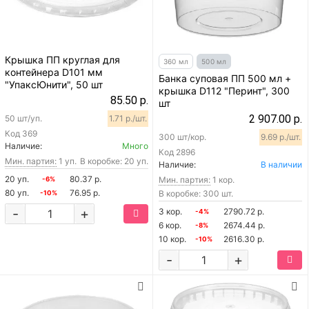
Крышка ПП круглая для
360 мл
500 мл
контейнера D101 мм
Банка суповая ПП 500 мл +
"УпаксЮнити", 50 шт
крышка D112 "Перинт", 300
85.50 р.
шт
2 907.00 р.
50 шт/уп.
1.71 р./шт.
Код
369
300 шт/кор.
9.69 р./шт.
Наличие:
Много
Код
2896
Мин. партия:
1 уп.
В коробке: 20 уп.
Наличие:
В наличии
20 уп.
80.37 р.
Мин. партия:
1 кор.
-6%
80 уп.
76.95 р.
В коробке: 300 шт.
-10%
-
+
3 кор.
2790.72 р.
-4%
6 кор.
2674.44 р.
-8%
10 кор.
2616.30 р.
-10%
-
+