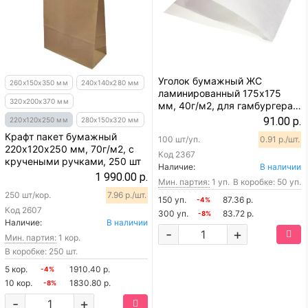
Уголок бумажный ЖС
260х150х350 мм
240х140х280 мм
ламинированный 175х175
320х200х370 мм
мм, 40г/м2, для гамбургера,
белый, 100 шт
91.00 р.
220х120х250 мм
280х150х320 мм
Крафт пакет бумажный
100 шт/уп.
0.91 р./шт.
220х120х250 мм, 70г/м2, с
Код
2367
кручеными ручками, 250 шт
Наличие:
В наличии
1 990.00 р.
Мин. партия:
1 уп.
В коробке: 50 уп.
250 шт/кор.
7.96 р./шт.
150 уп.
87.36 р.
-4%
Код
2607
300 уп.
83.72 р.
-8%
Наличие:
В наличии
-
+
Мин. партия:
1 кор.
В коробке: 250 шт.
5 кор.
1910.40 р.
-4%
10 кор.
1830.80 р.
-8%
-
+