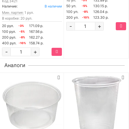
10 уп.
132.89 р.
-3%
Код
3421
50 уп.
130.15 р.
Наличие:
В наличии
-5%
100 уп.
126.04 р.
-8%
Мин. партия:
1 рул.
200 уп.
123.30 р.
-10%
В коробке: 20 рул.
-
+
20 рул.
171.09 р.
-3%
100 рул.
167.56 р.
-5%
200 рул.
162.27 р.
-8%
400 рул.
158.74 р.
-10%
-
+
Аналоги