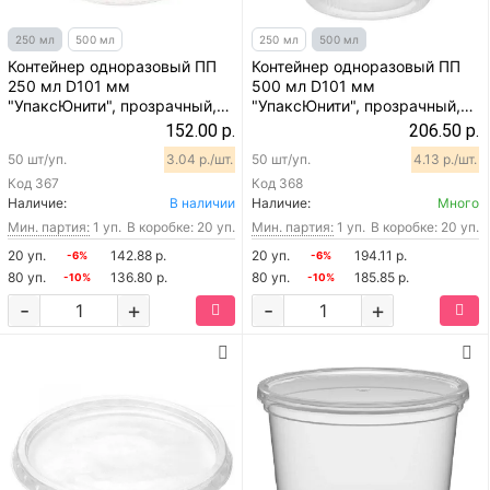
250 мл
500 мл
250 мл
500 мл
Контейнер одноразовый ПП
Контейнер одноразовый ПП
250 мл D101 мм
500 мл D101 мм
"УпаксЮнити", прозрачный,
"УпаксЮнити", прозрачный,
50 шт
50 шт
152.00 р.
206.50 р.
50 шт/уп.
3.04 р./шт.
50 шт/уп.
4.13 р./шт.
Код
367
Код
368
Наличие:
В наличии
Наличие:
Много
Мин. партия:
1 уп.
В коробке: 20 уп.
Мин. партия:
1 уп.
В коробке: 20 уп.
20 уп.
142.88 р.
20 уп.
194.11 р.
-6%
-6%
80 уп.
136.80 р.
80 уп.
185.85 р.
-10%
-10%
-
+
-
+