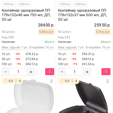
1500 мл
2000 мл
1500 мл
2000 мл
Контейнер одноразовый ПП
Контейнер одноразовый ПП
179х132х46 мм 750 мл, ДП,
179х132х37 мм 500 мл, ДП,
50 шт
50 шт
284.00 р.
259.50 р.
50 шт/уп.
5.68 р./шт.
50 шт/уп.
5.19 р./шт.
Код
356
Код
342
Наличие:
Много
Наличие:
Много
Мин. партия:
1 уп.
В коробке: 10 уп.
Мин. партия:
1 уп.
В коробке: 10 уп.
10 уп.
278.32 р.
10 уп.
254.31 р.
-2%
-2%
50 уп.
272.64 р.
50 уп.
249.12 р.
-4%
-4%
100 уп.
264.12 р.
100 уп.
241.34 р.
-7%
-7%
-
+
-
+
5.0
4
5.0
4