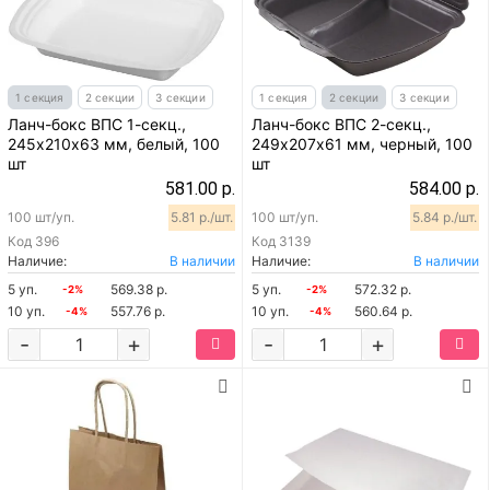
1 секция
2 секции
3 секции
1 секция
2 секции
3 секции
Ланч-бокс ВПС 1-секц.,
Ланч-бокс ВПС 2-секц.,
245х210х63 мм, белый, 100
249х207х61 мм, черный, 100
шт
шт
581.00 р.
584.00 р.
100 шт/уп.
5.81 р./шт.
100 шт/уп.
5.84 р./шт.
Код
396
Код
3139
Наличие:
В наличии
Наличие:
В наличии
5 уп.
569.38 р.
5 уп.
572.32 р.
-2%
-2%
10 уп.
557.76 р.
10 уп.
560.64 р.
-4%
-4%
-
+
-
+