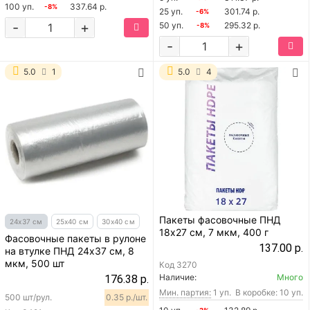
100 уп.
337.64 р.
-8%
25 уп.
301.74 р.
-6%
-
+
50 уп.
295.32 р.
-8%
-
+
5.0
1
5.0
4
Пакеты фасовочные ПНД
24х37 см
25х40 см
30х40 см
18х27 см, 7 мкм, 400 г
Фасовочные пакеты в рулоне
137.00 р.
на втулке ПНД 24х37 см, 8
мкм, 500 шт
Код
3270
Наличие:
Много
176.38 р.
Мин. партия:
1 уп.
В коробке: 10 уп.
500 шт/рул.
0.35 р./шт.