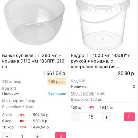
Банка суповая ПП 360 мл +
Ведро ПП 1000 мл "ВЗЛП" с
крышка D112 мм "ВЗЛП", 216
ручкой + крышка, с
шт
контролем вскрытия
(контейнер круглый)
1 661.04 р.
20.80 р.
Код
606
216 шт/кор.
7.69 р./шт.
Наличие:
2
Код
513
Мин. партия:
15 шт.
Наличие:
В наличии
В коробке: 150 шт.
Мин. партия:
1 кор.
В коробке: 216 шт.
150 шт.
19.14 р.
-8%
3 кор.
1594.60 р.
-4%
-
+
6 кор.
1528.16 р.
-8%
10 кор.
1494.94 р.
-10%
-
+