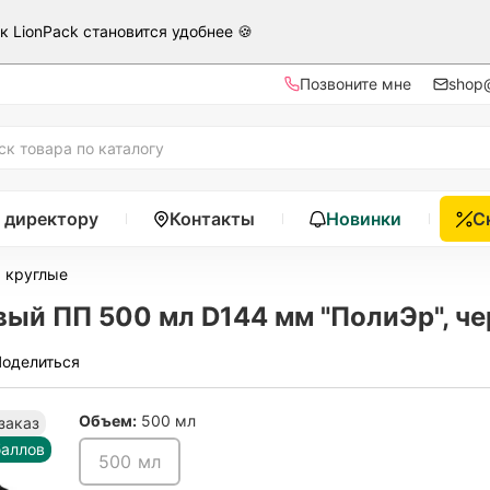
ак LionPack становится удобнее 🍪
Позвоните мне
shop@
 директору
Контакты
Новинки
С
 круглые
ый ПП 500 мл D144 мм "ПолиЭр", че
Поделиться
Объем:
500 мл
заказ
баллов
500 мл