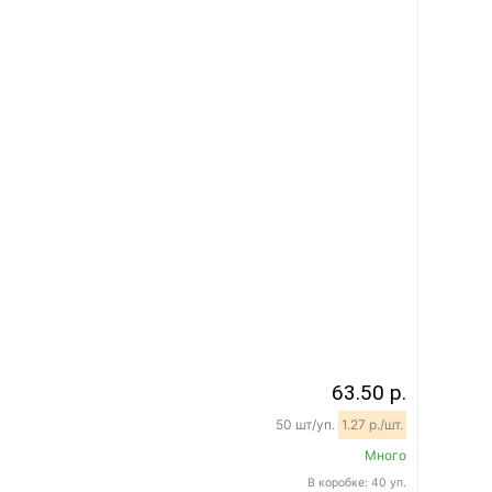
63.50 р.
50 шт/уп.
1.27 р./шт.
Много
В коробке: 40 уп.