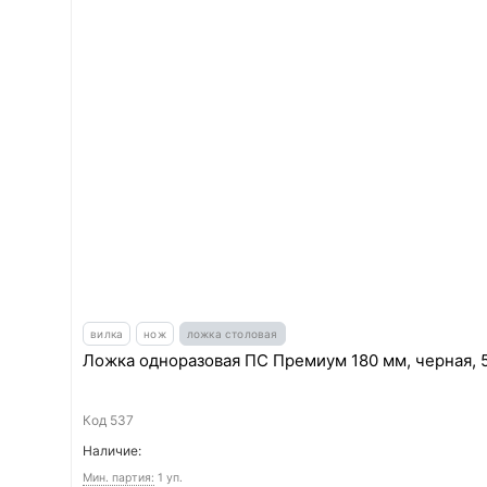
вилка
нож
ложка столовая
Ложка одноразовая ПС Премиум 180 мм, черная, 
Код
537
Наличие:
Мин. партия:
1 уп.