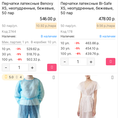
Перчатки латексные Benovy
Перчатки латексные Bi-Safe
XS, неопудренные, бежевые,
XS, неопудренные, бежевые,
50 пар
50 пар
546.00 р.
478.00 р.
50 пар/уп.
10.92 р./пара
50 пар/уп.
9.56 р./пара
Код
2744
Код
178
Наличие:
В наличии
Наличие:
В наличии
Мин. партия:
1 уп.
В коробке: 10 уп.
10 уп.
463.66 р.
-3%
30 уп.
454.10 р.
10 уп.
529.62 р.
-5%
-3%
100 уп.
439.76 р.
30 уп.
518.70 р.
-8%
-5%
100 уп.
502.32 р.
-8%
-
+
-
+
5.0
4