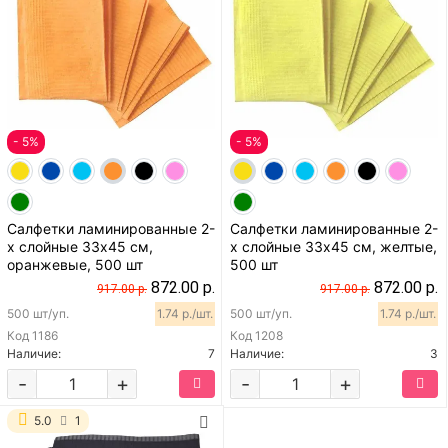
- 5%
- 5%
Салфетки ламинированные 2-
Салфетки ламинированные 2-
х слойные 33х45 см,
х слойные 33х45 см, желтые,
оранжевые, 500 шт
500 шт
872.00 р.
872.00 р.
917.00 р.
917.00 р.
500 шт/уп.
1.74 р./шт.
500 шт/уп.
1.74 р./шт.
Код
1186
Код
1208
Наличие:
7
Наличие:
3
-
+
-
+
5.0
1