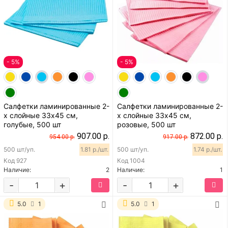
- 5%
- 5%
Салфетки ламинированные 2-
Салфетки ламинированные 2-
х слойные 33х45 см,
х слойные 33х45 см,
голубые, 500 шт
розовые, 500 шт
907.00 р.
872.00 р.
954.00 р.
917.00 р.
500 шт/уп.
1.81 р./шт.
500 шт/уп.
1.74 р./шт.
Код
927
Код
1004
Наличие:
2
Наличие:
1
-
+
-
+
5.0
1
5.0
1