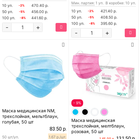
Мин. партия:
1 уп.
В коробке: 10 уп.
10 уп.
470.40 р.
-2%
10 уп.
421.40 р.
50 уп.
456.00 р.
-2%
-5%
50 уп.
408.50 р.
100 уп.
441.60 р.
-5%
-8%
100 уп.
395.60 р.
-8%
-
+
-
+
- 9%
Маска медицинская NM,
трехслойная, мельтблаун,
Маска медицинская
голубая, 50 шт
трехслойная, мелтблаун,
83.50 р.
розовая, 50 шт
50 шт/уп.
1.67 р./шт.
131.50 р.
145.00 р.