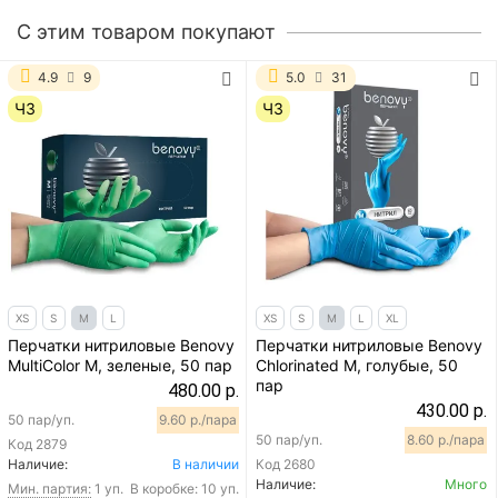
C этим товаром покупают
4.9
9
5.0
31
ЧЗ
ЧЗ
XS
S
M
L
XS
S
M
L
XL
Перчатки нитриловые Benovy
Перчатки нитриловые Benovy
MultiColor M, зеленые, 50 пар
Chlorinated M, голубые, 50
пар
480.00 р.
430.00 р.
50 пар/уп.
9.60 р./пара
50 пар/уп.
8.60 р./пара
Код
2879
Наличие:
В наличии
Код
2680
Наличие:
Много
Мин. партия:
1 уп.
В коробке: 10 уп.