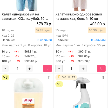
Халат одноразовый на
Халат-кимоно одноразовый
завязках XXL, голубой, 10 шт
на завязках, белый, 10 шт
578.70 р.
403.00 р.
10 шт/уп.
57.87 р./шт.
10 шт/уп.
40.30 р./шт.
Код
2126
Код
1974
Наличие:
В наличии
Наличие:
В наличии
Мин. партия:
1 уп.
В коробке: 10 уп.
Мин. партия:
1 уп.
В коробке: 30 уп.
10 уп.
561.34 р.
30 уп.
390.91 р.
-3%
-3%
40 уп.
549.77 р.
120 уп.
382.85 р.
-5%
-5%
100 уп.
532.40 р.
300 уп.
370.76 р.
-8%
-8%
-
+
-
+
ЧЗ
5.0
12
ЧЗ