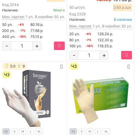
Код
2044
50 шт/уп.
2.63 р./шт.
Наличие:
Много
Код
2329
Мин. партия:
1 уп.
В коробке: 50 уп.
Наличие:
В наличии
50 уп.
80.16 р.
-4%
Мин. партия:
1 уп.
В коробке: 20 уп.
200 уп.
77.66 р.
-7%
20 уп.
126.24 р.
-4%
400 уп.
75.15 р.
-10%
80 уп.
122.30 р.
-7%
-
+
160 уп.
118.35 р.
-10%
-
+
ЧЗ
5.0
9
ЧЗ
XS
S
M
L
XL
XS
S
M
L
XL