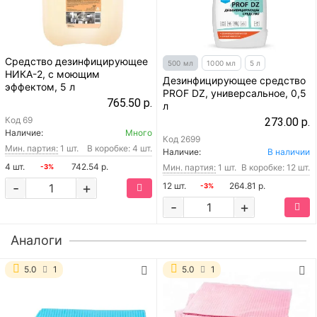
Средство дезинфицирующее
500 мл
1000 мл
5 л
НИКА-2, с моющим
Дезинфицирующее средство
эффектом, 5 л
PROF DZ, универсальное, 0,5
765.50 р.
л
Код
69
273.00 р.
Наличие:
Много
Код
2699
Мин. партия:
1 шт.
В коробке: 4 шт.
Наличие:
В наличии
4 шт.
742.54 р.
Мин. партия:
1 шт.
В коробке: 12 шт.
-3%
-
+
12 шт.
264.81 р.
-3%
-
+
Аналоги
5.0
1
5.0
1