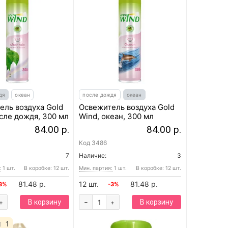
дя
океан
после дождя
океан
ель воздуха Gold
Освежитель воздуха Gold
сле дождя, 300 мл
Wind, океан, 300 мл
84.00 р.
84.00 р.
Код
3486
7
Наличие:
3
:
1 шт.
В коробке: 12 шт.
Мин. партия:
1 шт.
В коробке: 12 шт.
81.48 р.
12 шт.
81.48 р.
3%
-3%
-
В корзину
В корзину
+
+
1