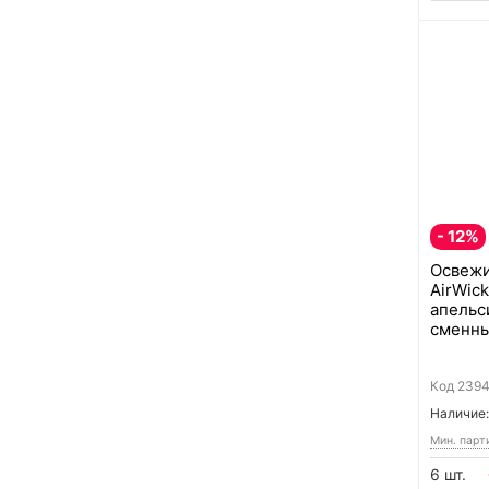
- 12%
Освежи
AirWick
апельс
сменны
Код
239
Наличие:
Мин. парт
6 шт.