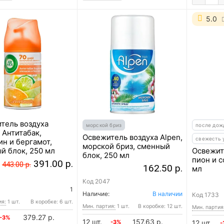
5.0
тель воздуха
морской бриз
после дож
 Антитабак,
Освежитель воздуха Alpen,
свежесть 
ин и бергамот,
морской бриз, сменный
й блок, 250 мл
Освежит
блок, 250 мл
пион и 
391.00 р.
443.00 р.
162.50 р.
мл
4
Код
2047
1
Наличие:
В наличии
Код
1733
ия:
1 шт.
В коробке: 6 шт.
Мин. партия:
1 шт.
В коробке: 12 шт.
Мин. партия
379.27 р.
-3%
12 шт.
157.63 р.
-3%
12 шт.
-