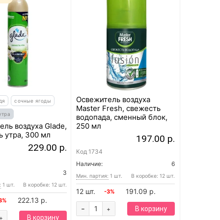
Освежитель воздуха
дя
сочные ягоды
Master Fresh, свежесть
утра
водопада, сменный блок,
ель воздуха Glade,
250 мл
 утра, 300 мл
197.00 р.
229.00 р.
Код
1734
Наличие:
6
3
Мин. партия:
1 шт.
В коробке: 12 шт.
:
1 шт.
В коробке: 12 шт.
12 шт.
191.09 р.
-3%
222.13 р.
3%
-
В корзину
+
В корзину
+