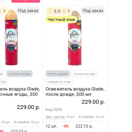
Под заказ
Под заказ
1
5.0
1
Честный знак
дя
сочные ягоды
после дождя
сочные ягоды
утра
свежесть утра
ель воздуха Glade,
Освежитель воздуха Glade,
сочные ягоды, 300
после дождя, 300 мл
229.00 р.
229.00 р.
Код
3636
Мин. партия:
12 шт.
В коробке: 12 шт.
:
12 шт.
В коробке: 12 шт.
12 шт.
222.13 р.
-3%
222.13 р.
3%