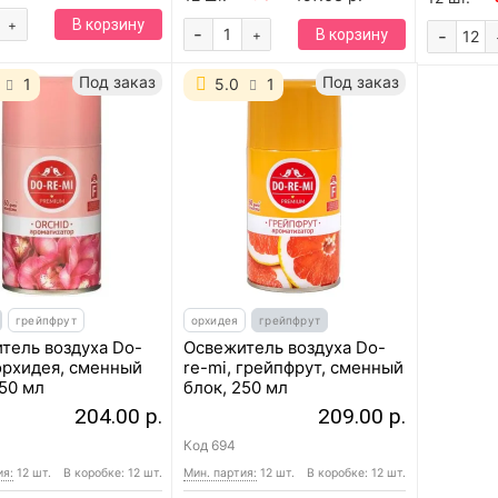
В корзину
+
-
В корзину
-
+
Под заказ
Под заказ
1
5.0
1
грейпфрут
орхидея
грейпфрут
тель воздуха Do-
Освежитель воздуха Do-
 орхидея, сменный
re-mi, грейпфрут, сменный
250 мл
блок, 250 мл
204.00 р.
209.00 р.
Код
694
ия:
12 шт.
В коробке: 12 шт.
Мин. партия:
12 шт.
В коробке: 12 шт.