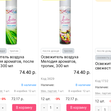
ождя
тропик
после дождя
тропик
после дож
тель воздуха
Освежитель воздуха
свежесть 
я ароматов, после
Мелодия ароматов,
Освежит
 300 мл
тропик, 300 мл
свежесть
74.40 р.
74.40 р.
Код
3629
Код
1732
В наличии
Наличие:
В наличии
Наличие:
ия:
1 шт.
В коробке: 12 шт.
Мин. партия:
1 шт.
В коробке: 12 шт.
Мин. партия
72.17 р.
12 шт.
72.17 р.
-3%
-3%
12 шт.
-
-
В корзину
В корзину
+
+
-