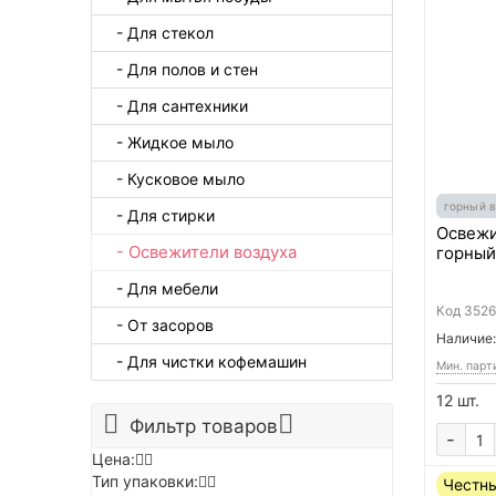
- Для стекол
- Для полов и стен
- Для сантехники
- Жидкое мыло
- Кусковое мыло
горный 
- Для стирки
Освежи
- Освежители воздуха
горный
- Для мебели
Код
3526
- От засоров
Наличие:
- Для чистки кофемашин
Мин. парт
12 шт.
Фильтр товаров
-
Цена:
Тип упаковки:
Честны