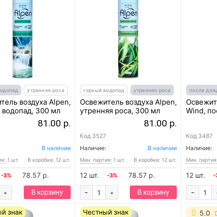
водопад
утренняя роса
горный водопад
утренняя роса
после дож
тель воздуха Alpen,
Освежитель воздуха Alpen,
Освежит
 водопад, 300 мл
утренняя роса, 300 мл
Wind, по
81.00 р.
81.00 р.
Код
3527
Код
3487
В наличии
Наличие:
В наличии
Наличие:
ия:
1 шт.
В коробке: 12 шт.
Мин. партия:
1 шт.
В коробке: 12 шт.
Мин. партия
78.57 р.
12 шт.
78.57 р.
12 шт.
-3%
-3%
-
-
-
В корзину
В корзину
+
+
й знак
Честный знак
5.0