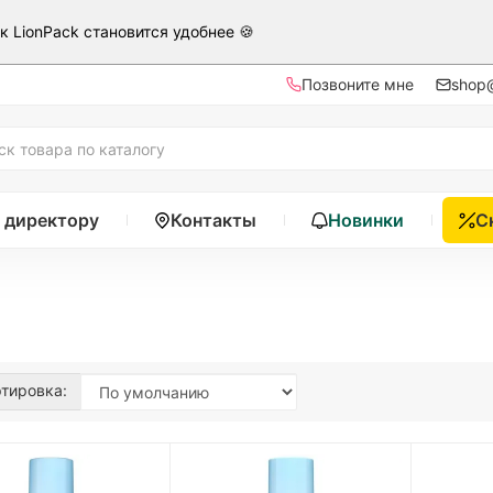
ак LionPack становится удобнее 🍪
Позвоните мне
shop@
 директору
Контакты
Новинки
С
тировка: