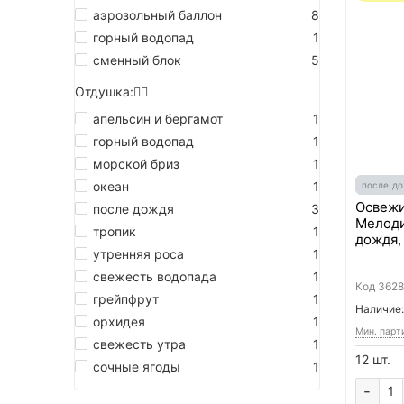
аэрозольный баллон
8
горный водопад
1
сменный блок
5
Отдушка:
апельсин и бергамот
1
горный водопад
1
морской бриз
1
океан
1
после д
Освежи
после дождя
3
Мелоди
тропик
1
дождя,
утренняя роса
1
cвежесть водопада
1
Код
3628
грейпфрут
1
Наличие:
орхидея
1
Мин. парт
свежесть утра
1
12 шт.
сочные ягоды
1
-