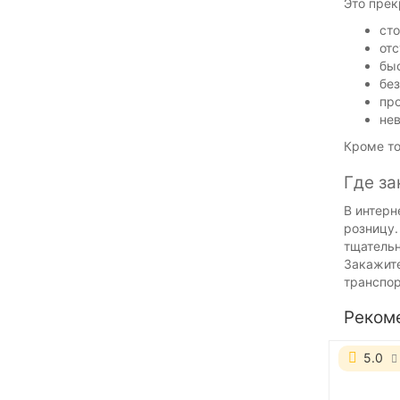
Это прек
сто
отс
быс
без
про
нев
Кроме то
Где за
В интерн
розницу.
тщательн
Закажите
транспор
Реком
5.0