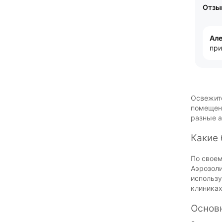
Отзыв
Але
при
Освежите
помещени
разные а
Какие
По своем
Аэрозоли
использу
клиниках
Основ