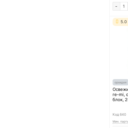
-
5.0
орхидея
Освежи
re-mi,
блок, 
Код
640
Мин. парт