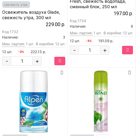
Fresh, свежесть водопада,
свежесть утра
сменный блок, 250 мл
Освежитель воздуха Glade,
197.00 р.
свежесть утра, 300 мл
Код
1734
229.00 р.
Наличие:
6
Код
1732
Мин. партия:
1 шт.
В коробке: 12 шт.
Наличие:
3
12 шт.
191.09 р.
-3%
Мин. партия:
1 шт.
В коробке: 12 шт.
-
+
12 шт.
222.13 р.
-3%
-
+