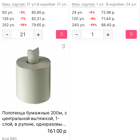
Мин. партия:
21 уп.
В коробке: 21 уп.
Мин. партия:
1 уп.
В коробке: 24 уп.
63 уп.
85.85 р.
24 уп.
72.96 р.
-3%
-4%
126 уп.
82.31 р.
120 уп.
71.44 р.
-7%
-6%
252 уп.
79.65 р.
240 уп.
68.40 р.
-10%
-10%
-
+
-
+
Полотенца бумажные 200м, с
центральной вытяжкой, 1-
слой, в рулоне, одноразовые,
для диспенсера, светло-
161.00 р.
серые
Код
690