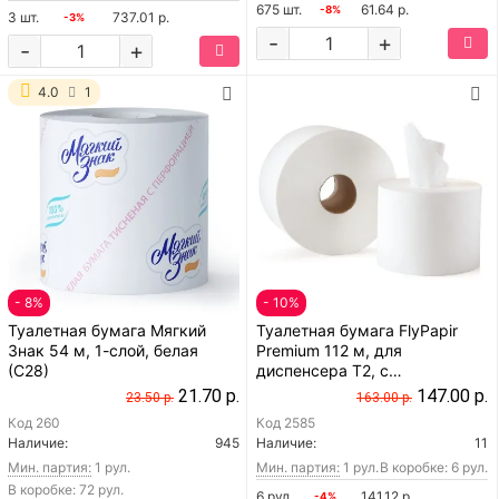
675 шт.
61.64 р.
-8%
3 шт.
737.01 р.
-3%
-
+
-
+
4.0
1
- 8%
- 10%
Туалетная бумага Мягкий
Туалетная бумага FlyPapir
Знак 54 м, 1-слой, белая
Premium 112 м, для
(С28)
диспенсера T2, с
центральной вытяжкой, 2-
21.70 р.
147.00 р.
23.50 р.
163.00 р.
слоя, в рулонах, белая
Код
260
Код
2585
Наличие:
945
Наличие:
11
Мин. партия:
1 рул.
Мин. партия:
1 рул.
В коробке: 6 рул.
В коробке: 72 рул.
6 рул.
141.12 р.
-4%