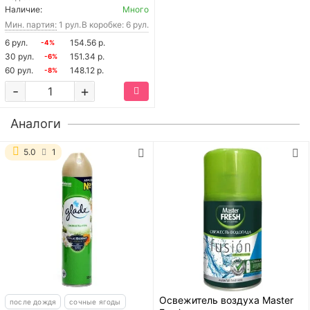
Наличие:
Много
Мин. партия:
1 рул.
В коробке: 6 рул.
6 рул.
154.56 р.
-4%
30 рул.
151.34 р.
-6%
60 рул.
148.12 р.
-8%
-
+
Аналоги
5.0
1
Освежитель воздуха Master
после дождя
сочные ягоды