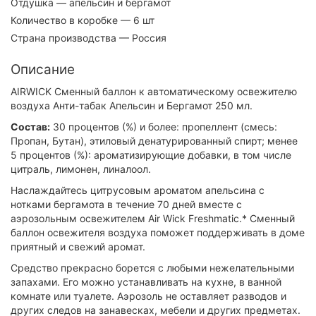
Отдушка
— апельсин и бергамот
Количество в коробке
— 6 шт
Страна производства
— Россия
Описание
AIRWICK Сменный баллон к автоматическому освежителю
воздуха Анти-табак Апельсин и Бергамот 250 мл.
Состав:
30 процентов (%) и более: пропеллент (смесь:
Пропан, Бутан), этиловый денатурированный спирт; менее
5 процентов (%): ароматизирующие добавки, в том числе
цитраль, лимонен, линалоол.
Наслаждайтесь цитрусовым ароматом апельсина с
нотками бергамота в течение 70 дней вместе с
аэрозольным освежителем Air Wick Freshmatic.* Сменный
баллон освежителя воздуха поможет поддерживать в доме
приятный и свежий аромат.
Средство прекрасно борется с любыми нежелательными
запахами. Его можно устанавливать на кухне, в ванной
комнате или туалете. Аэрозоль не оставляет разводов и
других следов на занавесках, мебели и других предметах.