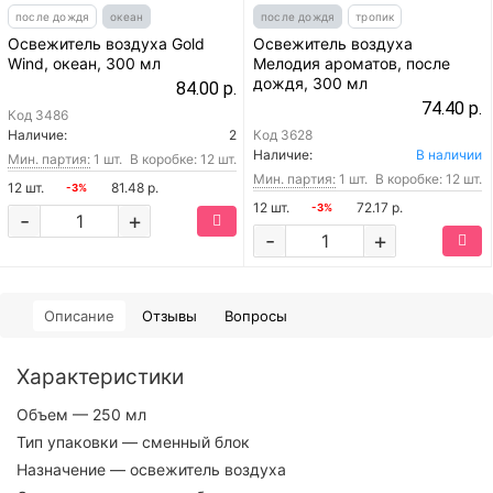
после дождя
океан
после дождя
тропик
Освежитель воздуха Gold
Освежитель воздуха
Wind, океан, 300 мл
Мелодия ароматов, после
дождя, 300 мл
84.00 р.
74.40 р.
Код
3486
Наличие:
2
Код
3628
Наличие:
В наличии
Мин. партия:
1 шт.
В коробке: 12 шт.
Мин. партия:
1 шт.
В коробке: 12 шт.
12 шт.
81.48 р.
-3%
12 шт.
72.17 р.
-3%
-
+
-
+
Описание
Отзывы
Вопросы
Характеристики
Объем
— 250 мл
Тип упаковки
— сменный блок
Назначение
— освежитель воздуха