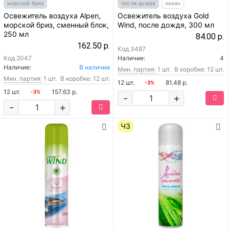
морской бриз
после дождя
океан
Освежитель воздуха Alpen,
Освежитель воздуха Gold
морской бриз, сменный блок,
Wind, после дождя, 300 мл
250 мл
84.00 р.
162.50 р.
Код
3487
Код
2047
Наличие:
4
Наличие:
В наличии
Мин. партия:
1 шт.
В коробке: 12 шт.
Мин. партия:
1 шт.
В коробке: 12 шт.
12 шт.
81.48 р.
-3%
12 шт.
157.63 р.
-3%
-
+
-
+
ЧЗ