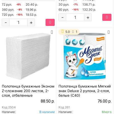
72 рул.
20.40 р.
30 рул.
136.71 р.
-6%
-7%
360 рул.
19.96 р.
60 рул.
132.30 р.
-8%
-10%
720 рул.
19.53 р.
-10%
-
+
-
+
5.0
1
Полотенца бумажные Эконом
Полотенца бумажные Мягкий
Z-сложение 200 листов, 2-
знак Deluxe 2 рулона, 2-слоя,
слоя, отбеленные
белые (С40)
88.50 р.
76.00 р.
Код
2504
Код
261
Наличие:
В наличии
Наличие:
Много