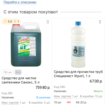
Перейти к описанию
C этим товаром покупают
5.0
1
Средство для прочистки труб
750 мл
5 л
Специалист (Крот), 1 л
Средство для чистки
67.00 р.
сантехники Санокс, 5 л
Код
390
759.80 р.
Наличие:
Много
Код
285
Мин. партия:
1 шт.
В коробке: 15 шт.
Наличие:
В наличии
15 шт.
64.32 р.
Мин. партия:
1 шт.
В коробке: 3 шт.
-4%