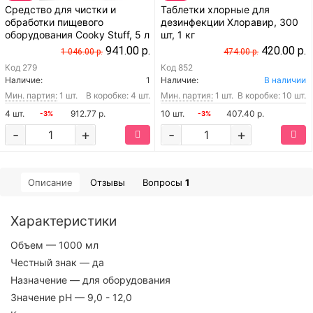
Средство для чистки и
Таблетки хлорные для
обработки пищевого
дезинфекции Хлоравир, 300
оборудования Cooky Stuff, 5 л
шт, 1 кг
941.00 р.
420.00 р.
1 046.00 р.
474.00 р.
Код
279
Код
852
Наличие:
1
Наличие:
В наличии
Мин. партия:
1 шт.
В коробке: 4 шт.
Мин. партия:
1 шт.
В коробке: 10 шт.
4 шт.
912.77 р.
10 шт.
407.40 р.
-3%
-3%
-
+
-
+
Описание
Отзывы
Вопросы
1
Характеристики
Объем
— 1000 мл
Честный знак
— да
Назначение
— для оборудования
Значение pH
— 9,0 - 12,0