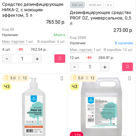
Средство дезинфицирующее
500 мл
1000 мл
5 л
НИКА-2, с моющим
Дезинфицирующее средство
эффектом, 5 л
PROF DZ, универсальное, 0,5
765.50 р.
л
Код
69
273.00 р.
Наличие:
Много
Код
2699
Мин. партия:
1 шт.
В коробке: 4 шт.
Наличие:
В наличии
4 шт.
742.54 р.
Мин. партия:
1 шт.
В коробке: 12 шт.
-3%
-
+
12 шт.
264.81 р.
-3%
-
+
5.0
12
5.0
12
ЧЗ
ЧЗ
- 12%