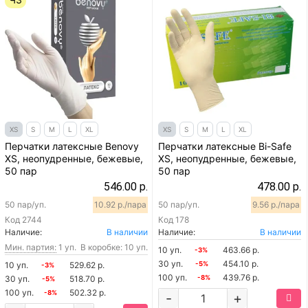
XS
S
M
L
XL
XS
S
M
L
XL
Перчатки латексные Benovy
Перчатки латексные Bi-Safe
XS, неопудренные, бежевые,
XS, неопудренные, бежевые,
50 пар
50 пар
546.00 р.
478.00 р.
50 пар/уп.
10.92 р./пара
50 пар/уп.
9.56 р./пара
Код
2744
Код
178
Наличие:
В наличии
Наличие:
В наличии
Мин. партия:
1 уп.
В коробке: 10 уп.
10 уп.
463.66 р.
-3%
30 уп.
454.10 р.
10 уп.
529.62 р.
-5%
-3%
100 уп.
439.76 р.
30 уп.
518.70 р.
-8%
-5%
100 уп.
502.32 р.
-8%
-
+