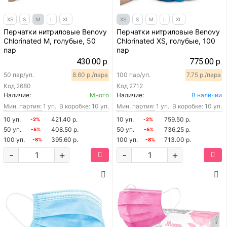
XS
S
M
L
XL
XS
S
M
L
XL
Перчатки нитриловые Benovy
Перчатки нитриловые Benovy
Chlorinated M, голубые, 50
Chlorinated XS, голубые, 100
пар
пар
430.00 р.
775.00 р.
50 пар/уп.
8.60 р./пара
100 пар/уп.
7.75 р./пара
Код
2680
Код
2712
Наличие:
Много
Наличие:
В наличии
Мин. партия:
1 уп.
В коробке: 10 уп.
Мин. партия:
1 уп.
В коробке: 10 уп.
10 уп.
421.40 р.
10 уп.
759.50 р.
-2%
-2%
50 уп.
408.50 р.
50 уп.
736.25 р.
-5%
-5%
100 уп.
395.60 р.
100 уп.
713.00 р.
-8%
-8%
-
+
-
+