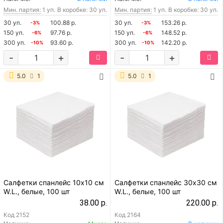
Мин. партия:
1 уп.
В коробке: 30 уп.
Мин. партия:
1 уп.
В коробке: 30 уп.
30 уп.
100.88 р.
30 уп.
153.26 р.
-3%
-3%
150 уп.
97.76 р.
150 уп.
148.52 р.
-6%
-6%
300 уп.
93.60 р.
300 уп.
142.20 р.
-10%
-10%
-
+
-
+
5.0
1
5.0
1
Салфетки спанлейс 10х10 см
Салфетки спанлейс 30х30 см
W.L., белые, 100 шт
W.L., белые, 100 шт
38.00 р.
220.00 р.
Код
2152
Код
2164