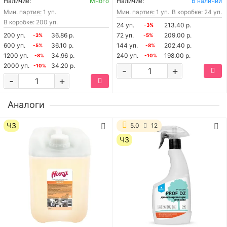
Наличие:
Много
Наличие:
В наличии
Мин. партия:
1 уп.
Мин. партия:
1 уп.
В коробке: 24 уп.
В коробке: 200 уп.
24 уп.
213.40 р.
-3%
200 уп.
36.86 р.
72 уп.
209.00 р.
-3%
-5%
600 уп.
36.10 р.
144 уп.
202.40 р.
-5%
-8%
1200 уп.
34.96 р.
240 уп.
198.00 р.
-8%
-10%
2000 уп.
34.20 р.
-10%
-
+
-
+
Аналоги
ЧЗ
5.0
12
ЧЗ