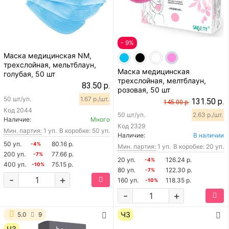
- 9%
Маска медицинская NM,
трехслойная, мельтблаун,
Маска медицинская
голубая, 50 шт
трехслойная, мелтблаун,
83.50 р.
розовая, 50 шт
50 шт/уп.
1.67 р./шт.
131.50 р.
145.00 р.
Код
2044
50 шт/уп.
2.63 р./шт.
Наличие:
Много
Код
2329
Мин. партия:
1 уп.
В коробке: 50 уп.
Наличие:
В наличии
50 уп.
80.16 р.
-4%
Мин. партия:
1 уп.
В коробке: 20 уп.
200 уп.
77.66 р.
-7%
20 уп.
126.24 р.
-4%
400 уп.
75.15 р.
-10%
80 уп.
122.30 р.
-7%
-
+
160 уп.
118.35 р.
-10%
-
+
ЧЗ
5.0
9
ЧЗ