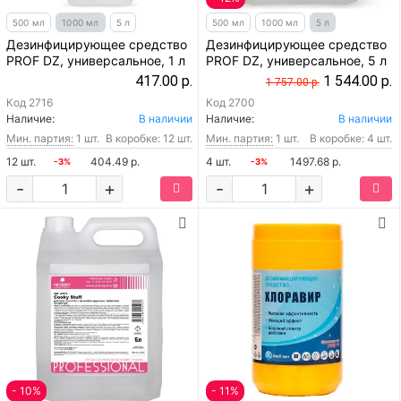
500 мл
1000 мл
5 л
500 мл
1000 мл
5 л
Дезинфицирующее средство
Дезинфицирующее средство
PROF DZ, универсальное, 1 л
PROF DZ, универсальное, 5 л
417.00 р.
1 544.00 р.
1 757.00 р.
Код
2716
Код
2700
Наличие:
В наличии
Наличие:
В наличии
Мин. партия:
1 шт.
В коробке: 12 шт.
Мин. партия:
1 шт.
В коробке: 4 шт.
12 шт.
404.49 р.
4 шт.
1497.68 р.
-3%
-3%
-
+
-
+
- 10%
- 11%