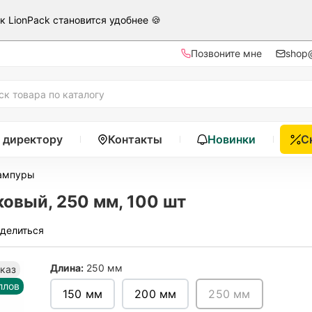
ак LionPack становится удобнее 🍪
Позвоните мне
shop@
 директору
Контакты
Новинки
С
шампуры
вый, 250 мм, 100 шт
делиться
Длина:
250 мм
аказ
ллов
150 мм
200 мм
250 мм