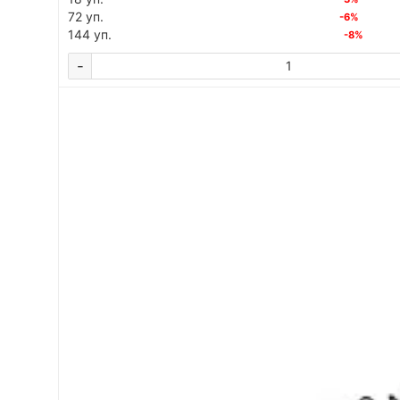
72 уп.
-6%
144 уп.
-8%
-