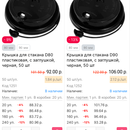
- 9%
- 13%
80 мм
90 мм
80 мм
90 мм
Крышка для стакана D80
Крышка для стакана D90
пластиковая, с заглушкой,
пластиковая, с заглушкой,
черная, 50 шт
черная, 50 шт
92.00 р.
106.00 р.
101.50 р.
122.00 р.
50 шт/уп.
1.84 р./шт.
50 шт/уп.
2.12 р./шт.
Код
1251
Код
1252
Наличие:
В наличии
Наличие:
В наличии
Мин. партия:
1 уп.
В коробке: 20 уп.
Мин. партия:
1 уп.
В коробке: 20 уп.
20 уп.
88.32 р.
20 уп.
101.76 р.
-4%
-4%
80 уп.
86.48 р.
80 уп.
99.64 р.
-6%
-6%
160 уп.
83.72 р.
160 уп.
96.46 р.
-9%
-9%
240 уп.
80.96 р.
240 уп.
93.28 р.
-12%
-12%