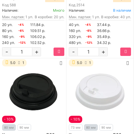
Код
588
Код
2514
Наличие:
Много
Наличие:
В наличии
Мин. партия:
1 уп.
В коробке: 20 уп.
Мин. партия:
1 уп.
В коробке: 40 уп.
20 уп.
111.84 р.
40 уп.
37.44 р.
-4%
-4%
80 уп.
109.51 р.
160 уп.
36.66 р.
-6%
-6%
160 уп.
106.02 р.
320 уп.
35.49 р.
-9%
-9%
240 уп.
102.52 р.
480 уп.
34.32 р.
-12%
-12%
-
+
-
+
5.0
1
5.0
1
- 10%
- 10%
80 мм
90 мм
73 мм
80 мм
90 мм