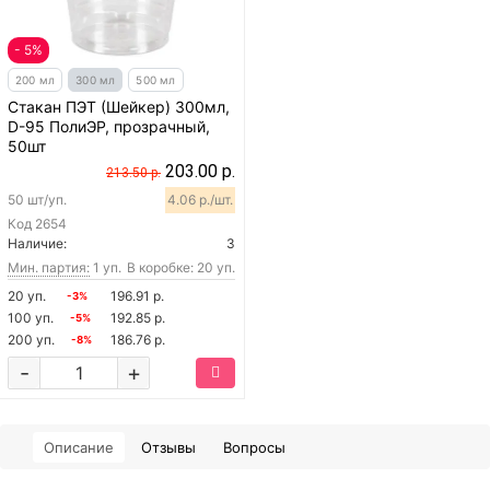
- 5%
200 мл
300 мл
500 мл
Стакан ПЭТ (Шейкер) 300мл,
D-95 ПолиЭР, прозрачный,
50шт
203.00 р.
213.50 р.
50 шт/уп.
4.06 р./шт.
Код
2654
Наличие:
3
Мин. партия:
1 уп.
В коробке: 20 уп.
20 уп.
196.91 р.
-3%
100 уп.
192.85 р.
-5%
200 уп.
186.76 р.
-8%
-
+
Описание
Отзывы
Вопросы