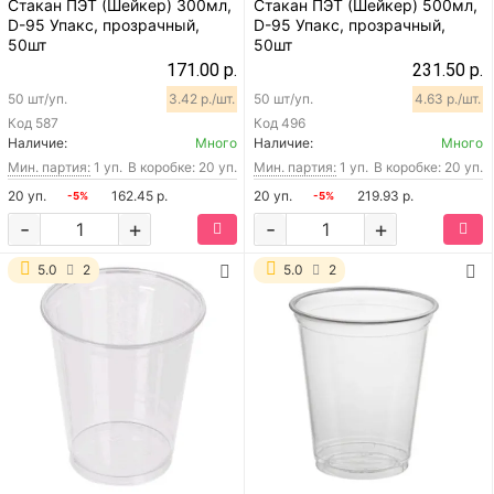
Стакан ПЭТ (Шейкер) 300мл,
Стакан ПЭТ (Шейкер) 500мл,
D-95 Упакс, прозрачный,
D-95 Упакс, прозрачный,
50шт
50шт
171.00 р.
231.50 р.
50 шт/уп.
3.42 р./шт.
50 шт/уп.
4.63 р./шт.
Код
587
Код
496
Наличие:
Много
Наличие:
Много
Мин. партия:
1 уп.
В коробке: 20 уп.
Мин. партия:
1 уп.
В коробке: 20 уп.
20 уп.
162.45 р.
20 уп.
219.93 р.
-5%
-5%
-
+
-
+
5.0
2
5.0
2