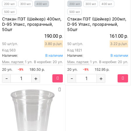
200 мл
300 мл
400 мл
200 мл
300 мл
400 мл
500 мл
500 мл
Стакан ПЭТ (Шейкер) 400мл,
Стакан ПЭТ (Шейкер) 200мл,
D-95 Упакс, прозрачный,
D-95 Упакс, прозрачный,
50шт
50шт
190.00 р.
161.00 р.
50 шт/уп.
3.80 р./шт.
50 шт/уп.
3.22 р./шт.
Код
563
Код
1821
Наличие:
В наличии
Наличие:
В наличии
Мин. партия:
1 уп.
В коробке: 20 уп.
Мин. партия:
1 уп.
В коробке: 20 уп.
20 уп.
180.50 р.
20 уп.
152.95 р.
-5%
-5%
-
+
-
+