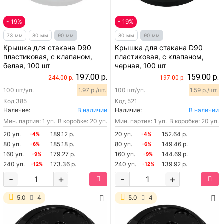
- 19%
- 19%
73 мм
80 мм
90 мм
80 мм
90 мм
Крышка для стакана D90
Крышка для стакана D90
пластиковая, с клапаном,
пластиковая, с клапаном,
белая, 100 шт
черная, 100 шт
197.00 р.
159.00 р.
244.00 р.
197.00 р.
100 шт/уп.
1.97 р./шт.
100 шт/уп.
1.59 р./шт.
Код
385
Код
521
Наличие:
В наличии
Наличие:
В наличии
Мин. партия:
1 уп.
В коробке: 20 уп.
Мин. партия:
1 уп.
В коробке: 20 уп.
20 уп.
189.12 р.
20 уп.
152.64 р.
-4%
-4%
80 уп.
185.18 р.
80 уп.
149.46 р.
-6%
-6%
160 уп.
179.27 р.
160 уп.
144.69 р.
-9%
-9%
240 уп.
173.36 р.
240 уп.
139.92 р.
-12%
-12%
-
+
-
+
5.0
4
5.0
4