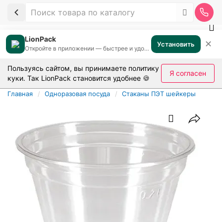
LionPack
✕
Установить
Откройте в приложении — быстрее и удобнее
Пользуясь сайтом, вы принимаете
политику
Я согласен
куки
. Так LionPack становится удобнее 🍪
Главная
Одноразовая посуда
Стаканы ПЭТ шейкеры