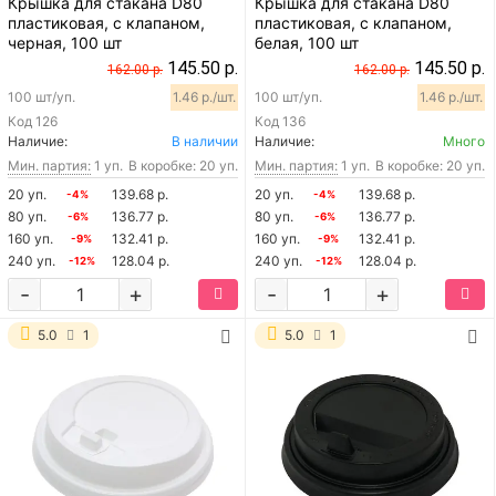
Крышка для стакана D80
Крышка для стакана D80
пластиковая, с клапаном,
пластиковая, с клапаном,
черная, 100 шт
белая, 100 шт
145.50 р.
145.50 р.
162.00 р.
162.00 р.
100 шт/уп.
1.46 р./шт.
100 шт/уп.
1.46 р./шт.
Код
126
Код
136
Наличие:
В наличии
Наличие:
Много
Мин. партия:
1 уп.
В коробке: 20 уп.
Мин. партия:
1 уп.
В коробке: 20 уп.
20 уп.
139.68 р.
20 уп.
139.68 р.
-4%
-4%
80 уп.
136.77 р.
80 уп.
136.77 р.
-6%
-6%
160 уп.
132.41 р.
160 уп.
132.41 р.
-9%
-9%
240 уп.
128.04 р.
240 уп.
128.04 р.
-12%
-12%
-
+
-
+
5.0
1
5.0
1