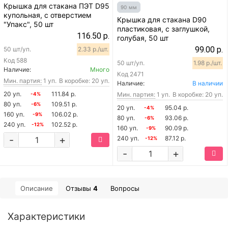
Крышка для стакана ПЭТ D95
90 мм
купольная, с отверстием
Крышка для стакана D90
"Упакс", 50 шт
пластиковая, с заглушкой,
116.50 р.
голубая, 50 шт
99.00 р.
50 шт/уп.
2.33 р./шт.
Код
588
50 шт/уп.
1.98 р./шт.
Наличие:
Много
Код
2471
Мин. партия:
1 уп.
В коробке: 20 уп.
Наличие:
В наличии
20 уп.
111.84 р.
Мин. партия:
1 уп.
В коробке: 20 уп.
-4%
80 уп.
109.51 р.
-6%
20 уп.
95.04 р.
-4%
160 уп.
106.02 р.
-9%
80 уп.
93.06 р.
-6%
240 уп.
102.52 р.
-12%
160 уп.
90.09 р.
-9%
-
+
240 уп.
87.12 р.
-12%
-
+
Описание
Отзывы
4
Вопросы
Характеристики