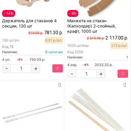
- 14%
- 9%
Держатель для стаканов 4
Манжета на стакан
секции, 130 шт
(Капхолдер) 2-слойный,
крафт, 1000 шт
781.30 р.
910.00 р.
2 117.00 р.
2 319.00 р.
130 шт/уп.
6.01 р./шт.
1000 шт/кор.
2.12 р./шт.
Код
78
Наличие:
В наличии
Код
3255
Наличие:
1
4 уп.
750.05 р.
-4%
4 кор.
2032.32 р.
-4%
-
+
-
+