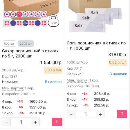
Соль порционная в стиках по
500 шт
2000 шт
1 г, 1000 шт
Сахар порционный в стиках
318.00 р.
по 5 г, 2000 шт
1 650.00 р.
1000 шт/кор.
0.32 р./шт.
Код
2217
2000 шт/кор.
0.83 р./шт.
Наличие:
В наличии
Код
1387
Мин. партия:
1 кор.
Наличие:
В наличии
В коробке: 1000 шт.
Мин. партия:
1 кор.
4 кор.
308.46 р.
В коробке: 2000 шт.
-3%
8 кор.
298.92 р.
-6%
4 кор.
1600.50 р.
-3%
12 кор.
292.56 р.
-8%
8 кор.
1551.00 р.
-6%
-
+
12 кор.
1518.00 р.
-8%
-
+