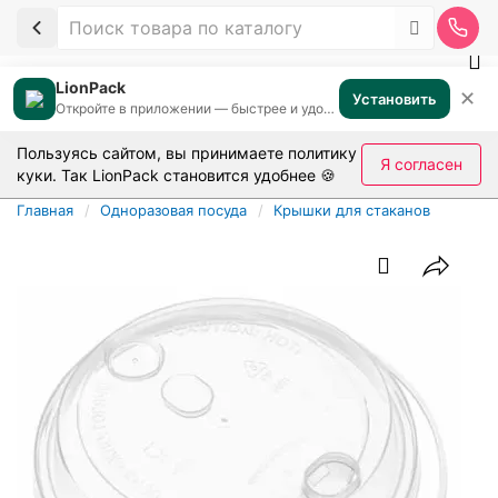
LionPack
✕
Установить
Откройте в приложении — быстрее и удобнее
Пользуясь сайтом, вы принимаете
политику
Я согласен
куки
. Так LionPack становится удобнее 🍪
Главная
Одноразовая посуда
Крышки для стаканов