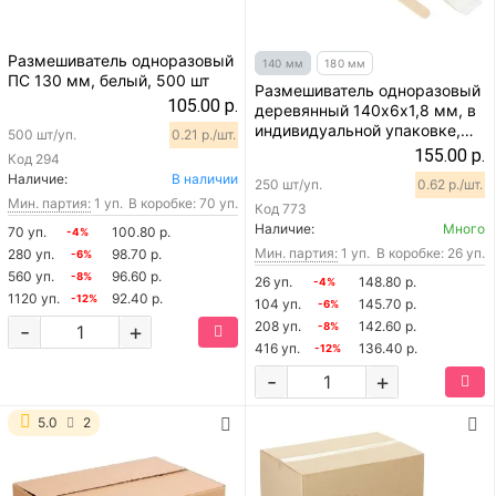
Размешиватель одноразовый
140 мм
180 мм
ПС 130 мм, белый, 500 шт
Размешиватель одноразовый
105.00 р.
деревянный 140х6х1,8 мм, в
индивидуальной упаковке,
500 шт/уп.
0.21 р./шт.
250 шт
155.00 р.
Код
294
Наличие:
В наличии
250 шт/уп.
0.62 р./шт.
Мин. партия:
1 уп.
В коробке: 70 уп.
Код
773
Наличие:
Много
70 уп.
100.80 р.
-4%
Мин. партия:
1 уп.
В коробке: 26 уп.
280 уп.
98.70 р.
-6%
560 уп.
96.60 р.
-8%
26 уп.
148.80 р.
-4%
1120 уп.
92.40 р.
-12%
104 уп.
145.70 р.
-6%
208 уп.
142.60 р.
-
+
-8%
416 уп.
136.40 р.
-12%
-
+
5.0
2