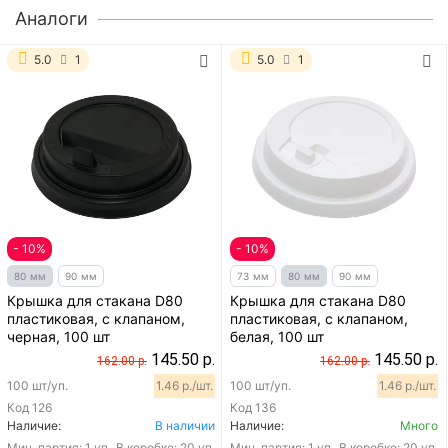
Аналоги
5.0
1
5.0
1
- 10%
- 10%
80 мм
90 мм
73 мм
80 мм
90 мм
Крышка для стакана D80
Крышка для стакана D80
пластиковая, с клапаном,
пластиковая, с клапаном,
черная, 100 шт
белая, 100 шт
145.50 р.
145.50 р.
162.00 р.
162.00 р.
100 шт/уп.
1.46 р./шт.
100 шт/уп.
1.46 р./шт.
Код
126
Код
136
Наличие:
В наличии
Наличие:
Много
Мин. партия:
1 уп.
В коробке: 20 уп.
Мин. партия:
1 уп.
В коробке: 20 уп.