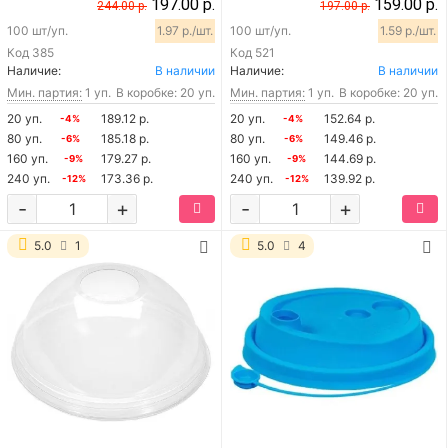
197.00 р.
159.00 р.
244.00 р.
197.00 р.
100 шт/уп.
1.97 р./шт.
100 шт/уп.
1.59 р./шт.
Код
385
Код
521
Наличие:
В наличии
Наличие:
В наличии
Мин. партия:
1 уп.
В коробке: 20 уп.
Мин. партия:
1 уп.
В коробке: 20 уп.
20 уп.
189.12 р.
20 уп.
152.64 р.
-4%
-4%
80 уп.
185.18 р.
80 уп.
149.46 р.
-6%
-6%
160 уп.
179.27 р.
160 уп.
144.69 р.
-9%
-9%
240 уп.
173.36 р.
240 уп.
139.92 р.
-12%
-12%
-
+
-
+
5.0
1
5.0
4