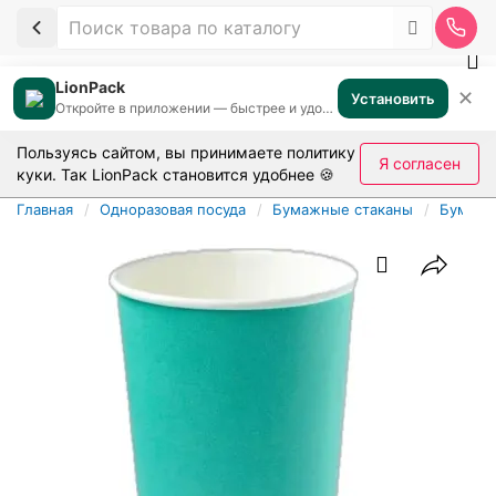
LionPack
✕
Установить
Откройте в приложении — быстрее и удобнее
Пользуясь сайтом, вы принимаете
политику
Я согласен
куки
. Так LionPack становится удобнее 🍪
Главная
Одноразовая посуда
Бумажные стаканы
Бумажн