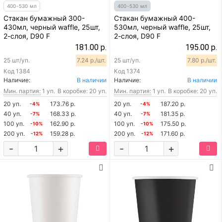
400-530 мл
400-530 мл
Стакан бумажный 300-
Стакан бумажный 400-
430мл, черный waffle, 25шт,
530мл, черный waffle, 25шт,
2-слоя, D90 F
2-слоя, D90 F
181.00 р.
195.00 р.
25 шт/уп.
7.24 р./шт.
25 шт/уп.
7.80 р./шт.
Код
1384
Код
1374
Наличие:
В наличии
Наличие:
В наличии
Мин. партия:
1 уп.
В коробке: 20 уп.
Мин. партия:
1 уп.
В коробке: 20 уп.
20 уп.
173.76 р.
20 уп.
187.20 р.
-4%
-4%
40 уп.
168.33 р.
40 уп.
181.35 р.
-7%
-7%
100 уп.
162.90 р.
100 уп.
175.50 р.
-10%
-10%
200 уп.
159.28 р.
200 уп.
171.60 р.
-12%
-12%
-
+
-
+