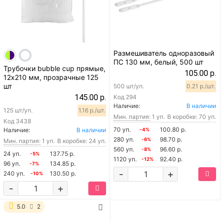
Размешиватель одноразовый
ПС 130 мм, белый, 500 шт
Трубочки bubble cup прямые,
105.00 р.
12х210 мм, прозрачные 125
шт
500 шт/уп.
0.21 р./шт.
145.00 р.
Код
294
Наличие:
В наличии
125 шт/уп.
1.16 р./шт.
Мин. партия:
1 уп.
В коробке: 70 уп.
Код
3438
70 уп.
100.80 р.
Наличие:
В наличии
-4%
280 уп.
98.70 р.
-6%
Мин. партия:
1 уп.
В коробке: 24 уп.
560 уп.
96.60 р.
-8%
24 уп.
137.75 р.
-5%
1120 уп.
92.40 р.
-12%
96 уп.
134.85 р.
-7%
-
+
240 уп.
130.50 р.
-10%
-
+
5.0
2