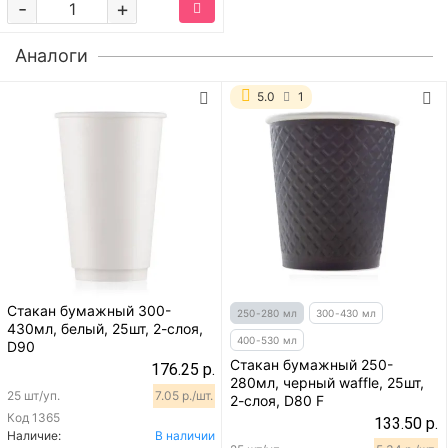
-
+
Аналоги
5.0
1
Стакан бумажный 300-
250-280 мл
300-430 мл
430мл, белый, 25шт, 2-слоя,
400-530 мл
D90
Стакан бумажный 250-
176.25 р.
280мл, черный waffle, 25шт,
25 шт/уп.
7.05 р./шт.
2-слоя, D80 F
Код
1365
133.50 р.
Наличие:
В наличии