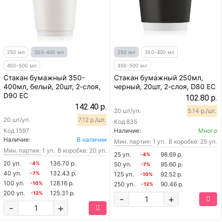
250 мл
350-400 мл
250 мл
350-400 мл
450-500 мл
450-500 мл
Стакан бумажный 350-
Стакан бумажный 250мл,
400мл, белый, 20шт, 2-слоя,
черный, 20шт, 2-слоя, D80 EC
D90 EC
102.80 р.
142.40 р.
20 шт/уп.
5.14 р./шт.
20 шт/уп.
7.12 р./шт.
Код
835
Код
1597
Наличие:
Много
Наличие:
В наличии
Мин. партия:
1 уп.
В коробке: 25 уп.
Мин. партия:
1 уп.
В коробке: 20 уп.
25 уп.
98.69 р.
-4%
20 уп.
136.70 р.
-4%
50 уп.
95.60 р.
-7%
40 уп.
132.43 р.
-7%
125 уп.
92.52 р.
-10%
100 уп.
128.16 р.
-10%
250 уп.
90.46 р.
-12%
200 уп.
125.31 р.
-12%
-
+
-
+