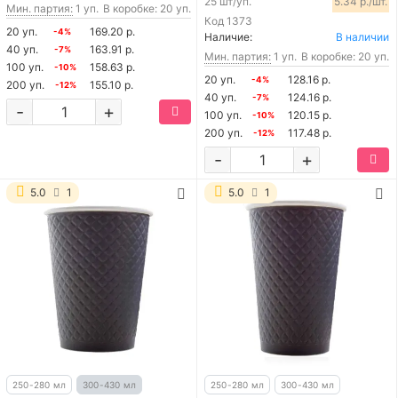
25 шт/уп.
5.34 р./шт.
Мин. партия:
1 уп.
В коробке: 20 уп.
Код
1373
20 уп.
169.20 р.
-4%
Наличие:
В наличии
40 уп.
163.91 р.
-7%
Мин. партия:
1 уп.
В коробке: 20 уп.
100 уп.
158.63 р.
-10%
20 уп.
128.16 р.
-4%
200 уп.
155.10 р.
-12%
40 уп.
124.16 р.
-7%
-
+
100 уп.
120.15 р.
-10%
200 уп.
117.48 р.
-12%
-
+
5.0
1
5.0
1
250-280 мл
300-430 мл
250-280 мл
300-430 мл