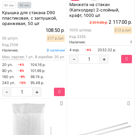
Манжета на стакан
80 мм
90 мм
(Капхолдер) 2-слойный,
Крышка для стакана D90
крафт, 1000 шт
пластиковая, с заглушкой,
2 117.00 р.
2 319.00 р.
оранжевая, 50 шт
108.50 р.
1000 шт/кор.
2.12 р./шт.
Код
3255
50 шт/уп.
2.17 р./шт.
Наличие:
1
Код
2106
4 кор.
2032.32 р.
Наличие:
В наличии
-4%
Мин. партия:
1 уп.
В коробке: 20 уп.
-
+
20 уп.
104.16 р.
-4%
80 уп.
101.99 р.
-6%
160 уп.
98.74 р.
-9%
240 уп.
95.48 р.
-12%
-
+